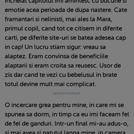
incheiat capitolul imi amintesc cu bucurie si
emotie acea perioada de dupa nastere. Cate
framantari si nelinisti, mai ales la Mara,
primul copil, cand tot ce citisem in diferite
carti, pe diferite site-uri se batea adesea cap
in cap! Un lucru stiam sigur: vreau sa
alaptez. Eram convinsa de beneficiile
alaptarii si eram croita sa reusesc. Usor de
zis dar cand te vezi cu bebelusul in brate
totul devine mult mai complicat.
O incercare grea pentru mine, in care mi se
spunea sa dorm, in timp ca eu imi faceam fel
de fel de ganduri. Intr-un final mi-au adus-o,
si mai avea si patutul langa mine, in camera.