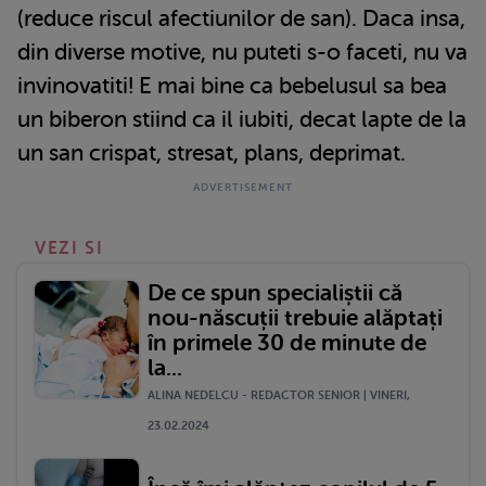
(reduce riscul afectiunilor de san). Daca insa,
din diverse motive, nu puteti s-o faceti, nu va
invinovatiti! E mai bine ca bebelusul sa bea
un biberon stiind ca il iubiti, decat lapte de la
un san crispat, stresat, plans, deprimat.
VEZI SI
De ce spun specialiștii că
nou-născuții trebuie alăptați
în primele 30 de minute de
la...
ALINA NEDELCU - REDACTOR SENIOR | VINERI,
23.02.2024