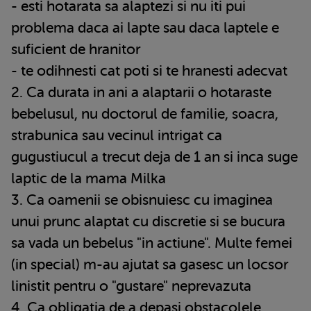
- esti hotarata sa alaptezi si nu iti pui
problema daca ai lapte sau daca laptele e
suficient de hranitor
- te odihnesti cat poti si te hranesti adecvat
2. Ca durata in ani a alaptarii o hotaraste
bebelusul, nu doctorul de familie, soacra,
strabunica sau vecinul intrigat ca
gugustiucul a trecut deja de 1 an si inca suge
laptic de la mama Milka
3. Ca oamenii se obisnuiesc cu imaginea
unui prunc alaptat cu discretie si se bucura
sa vada un bebelus "in actiune". Multe femei
(in special) m-au ajutat sa gasesc un locsor
linistit pentru o "gustare" neprevazuta
4. Ca obligatia de a depasi obstacolele