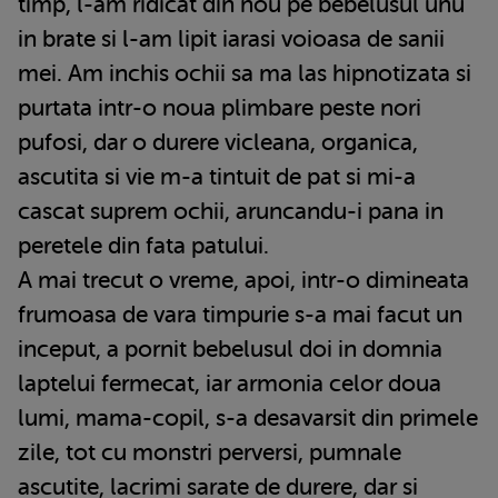
timp, l-am ridicat din nou pe bebelusul unu
in brate si l-am lipit iarasi voioasa de sanii
mei. Am inchis ochii sa ma las hipnotizata si
purtata intr-o noua plimbare peste nori
pufosi, dar o durere vicleana, organica,
ascutita si vie m-a tintuit de pat si mi-a
cascat suprem ochii, aruncandu-i pana in
peretele din fata patului.
A mai trecut o vreme, apoi, intr-o dimineata
frumoasa de vara timpurie s-a mai facut un
inceput, a pornit bebelusul doi in domnia
laptelui fermecat, iar armonia celor doua
lumi, mama-copil, s-a desavarsit din primele
zile, tot cu monstri perversi, pumnale
ascutite, lacrimi sarate de durere, dar si