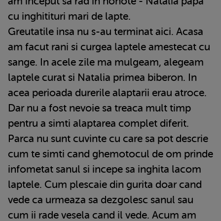
am inceput sa rad in hohote - Natalia papa
cu inghitituri mari de lapte.
Greutatile insa nu s-au terminat aici. Acasa
am facut rani si curgea laptele amestecat cu
sange. In acele zile ma mulgeam, alegeam
laptele curat si Natalia primea biberon. In
acea perioada durerile alaptarii erau atroce.
Dar nu a fost nevoie sa treaca mult timp
pentru a simti alaptarea complet diferit.
Parca nu sunt cuvinte cu care sa pot descrie
cum te simti cand ghemotocul de om prinde
infometat sanul si incepe sa inghita lacom
laptele. Cum plescaie din gurita doar cand
vede ca urmeaza sa dezgolesc sanul sau
cum ii rade vesela cand il vede. Acum am