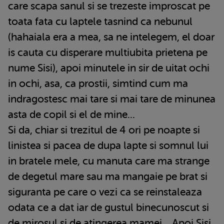
care scapa sanul si se trezeste improscat pe
toata fata cu laptele tasnind ca nebunul
(hahaiala era a mea, sa ne intelegem, el doar
is cauta cu disperare multiubita prietena pe
nume Sisi), apoi minutele in sir de uitat ochi
in ochi, asa, ca prostii, simtind cum ma
indragostesc mai tare si mai tare de minunea
asta de copil si el de mine...
Si da, chiar si trezitul de 4 ori pe noapte si
linistea si pacea de dupa lapte si somnul lui
in bratele mele, cu manuta care ma strange
de degetul mare sau ma mangaie pe brat si
siguranta pe care o vezi ca se reinstaleaza
odata ce a dat iar de gustul binecunoscut si
de mirosul si de atingerea mamei... Apoi Sisi