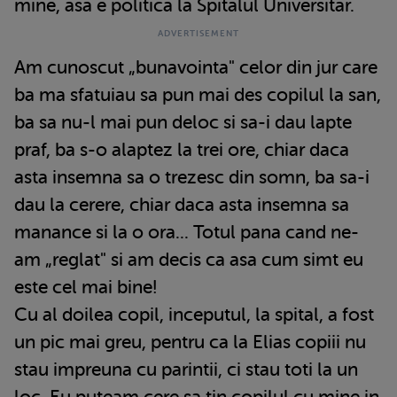
mine, asa e politica la Spitalul Universitar.
Am cunoscut „bunavointa" celor din jur care
ba ma sfatuiau sa pun mai des copilul la san,
ba sa nu-l mai pun deloc si sa-i dau lapte
praf, ba s-o alaptez la trei ore, chiar daca
asta insemna sa o trezesc din somn, ba sa-i
dau la cerere, chiar daca asta insemna sa
manance si la o ora... Totul pana cand ne-
am „reglat" si am decis ca asa cum simt eu
este cel mai bine!
Cu al doilea copil, inceputul, la spital, a fost
un pic mai greu, pentru ca la Elias copiii nu
stau impreuna cu parintii, ci stau toti la un
loc. Eu puteam cere sa tin copilul cu mine in