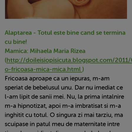
Alaptarea - Totul este bine cand se termina
cu bine!
Mamica: Mihaela Maria Rizea
(
http://doileisiopisicuta.blogspot.com/2011
o-fricoasa-mica-mica.html
)
Fricoasa aproape ca un iepuras, m-am
speriat de bebelusul unu. Dar nu imediat ce
l-am lipit de sanii mei. Nu, la prima intalnire
m-a hipnotizat, apoi m-a imbratisat si m-a
inghitit cu totul. O singura zi mai tarziu, ma
scuipase in patul meu de maternitate intre