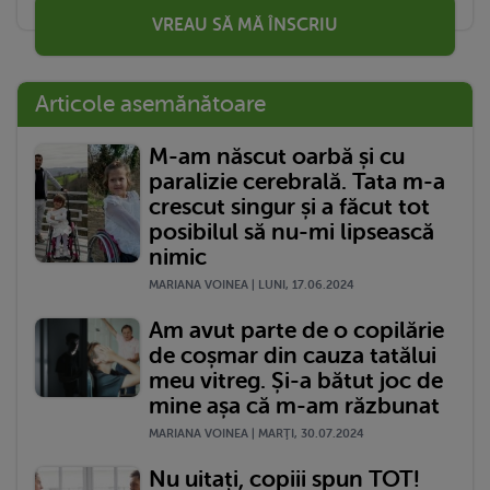
VREAU SĂ MĂ ÎNSCRIU
Articole asemănătoare
M-am născut oarbă și cu
paralizie cerebrală. Tata m-a
crescut singur și a făcut tot
posibilul să nu-mi lipsească
nimic
MARIANA VOINEA | LUNI, 17.06.2024
Am avut parte de o copilărie
de coșmar din cauza tatălui
meu vitreg. Și-a bătut joc de
mine așa că m-am răzbunat
MARIANA VOINEA | MARŢI, 30.07.2024
Nu uitați, copiii spun TOT!