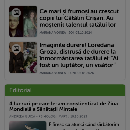
Ce mari și frumoși au crescut
copiii lui Cătălin Crișan. Au
moștenit talentul tatălui lor
MARIANA VOINEA | JOI, 03.10.2024
Imaginile durerii! Loredana
Groza, distrusă de durere la
înmormântarea tatălui ei: "Ai
fost un luptător, un visător"
MARIANA VOINEA | LUNI, 05.01.2026
Editorial
4 lucruri pe care le-am conștientizat de Ziua
Mondială a Sănătății Mintale
ANDREEA GUICĂ - PSIHOLOG | MARŢI, 10.10.2023
E firesc ca atunci când sărbătorim