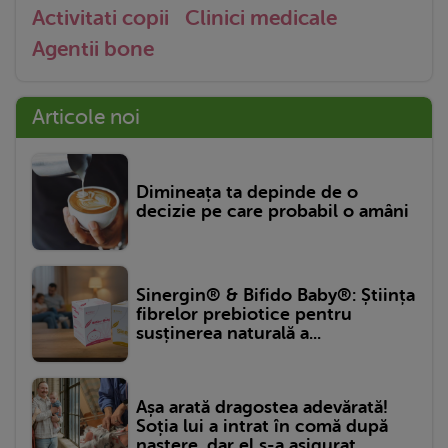
Activitati copii
Clinici medicale
Agentii bone
Articole noi
Dimineața ta depinde de o
decizie pe care probabil o amâni
Sinergin® & Bifido Baby®: Știința
fibrelor prebiotice pentru
susținerea naturală a...
Așa arată dragostea adevărată!
Soția lui a intrat în comă după
naștere, dar el s-a asigurat...