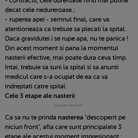
- contractii, cele dureroase fiind mai putine
decat cele nedureroase ;
- ruperea apei - semnul final, care va
atentioneaza ca trebuie sa plecati la spital.
Daca gravidutei i se rupe apa, nu te panica !
Din acest moment si pana la momentul
nasterii efective, mai poate dura ceva timp.
Intai, trebuie sa suni la spital si sa anunti
medicul care s-a ocupat de ea ca va
indreptati catre spital.
Cele 3 etape ale nasterii
Ca sa nu te prinda
nasterea
"descoperit pe
niciun front", afla care sunt principalele 3
etape ale acestui moment impresionant :