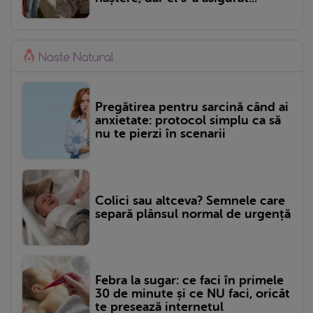
Pregătirea pentru sarcină când ai
anxietate: protocol simplu ca să
nu te pierzi în scenarii
Colici sau altceva? Semnele care
separă plânsul normal de urgență
Febra la sugar: ce faci în primele
30 de minute și ce NU faci, oricât
te presează internetul