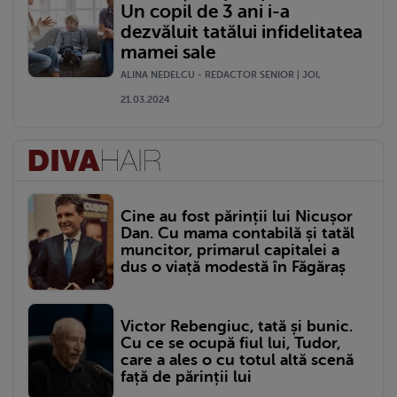
Un copil de 3 ani i-a
dezvăluit tatălui infidelitatea
mamei sale
ALINA NEDELCU - REDACTOR SENIOR | JOI,
21.03.2024
Cine au fost părinții lui Nicușor
Dan. Cu mama contabilă și tatăl
muncitor, primarul capitalei a
dus o viață modestă în Făgăraș
Victor Rebengiuc, tată și bunic.
Cu ce se ocupă fiul lui, Tudor,
care a ales o cu totul altă scenă
față de părinții lui