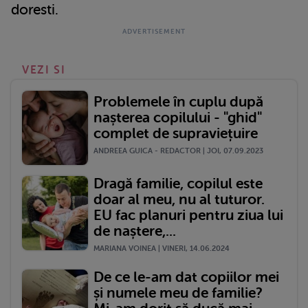
doresti.
VEZI SI
Problemele în cuplu după
nașterea copilului - "ghid"
complet de supraviețuire
ANDREEA GUICA - REDACTOR | JOI, 07.09.2023
Dragă familie, copilul este
doar al meu, nu al tuturor.
EU fac planuri pentru ziua lui
de naștere,...
MARIANA VOINEA | VINERI, 14.06.2024
De ce le-am dat copiilor mei
și numele meu de familie?