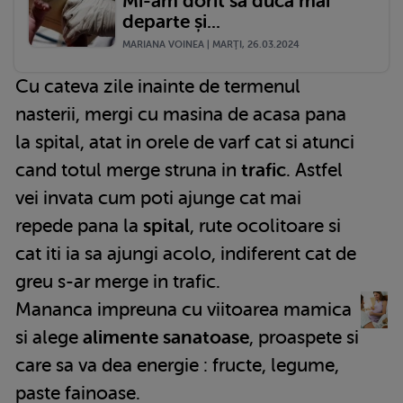
Mi-am dorit să ducă mai
departe și...
MARIANA VOINEA | MARŢI, 26.03.2024
Cu cateva zile inainte de termenul
nasterii, mergi cu masina de acasa pana
la spital, atat in orele de varf cat si atunci
cand totul merge struna in
trafic
. Astfel
vei invata cum poti ajunge cat mai
repede pana la
spital
, rute ocolitoare si
cat iti ia sa ajungi acolo, indiferent cat de
greu s-ar merge in trafic.
Mananca impreuna cu viitoarea mamica
si alege
alimente sanatoase
, proaspete si
care sa va dea energie : fructe, legume,
paste fainoase.