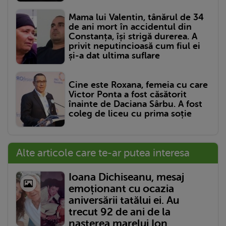
Mama lui Valentin, tânărul de 34
de ani mort în accidentul din
Constanța, își strigă durerea. A
privit neputincioasă cum fiul ei
și-a dat ultima suflare
Cine este Roxana, femeia cu care
Victor Ponta a fost căsătorit
înainte de Daciana Sârbu. A fost
coleg de liceu cu prima soție
Alte articole care te-ar putea interesa
Ioana Dichiseanu, mesaj
emoționant cu ocazia
aniversării tatălui ei. Au
trecut 92 de ani de la
nașterea marelui Ion