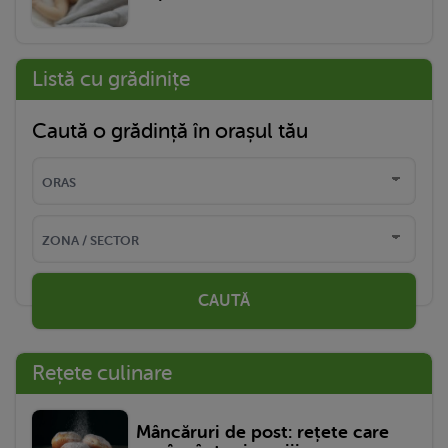
Listă cu grădinițe
Caută o grădință în orașul tău
CAUTĂ
Rețete culinare
Mâncăruri de post: rețete care