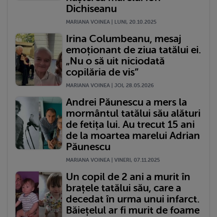
Dichiseanu
MARIANA VOINEA | LUNI, 20.10.2025
Irina Columbeanu, mesaj
emoționant de ziua tatălui ei.
„Nu o să uit niciodată
copilăria de vis”
MARIANA VOINEA | JOI, 28.05.2026
Andrei Păunescu a mers la
mormântul tatălui său alături
de fetița lui. Au trecut 15 ani
de la moartea marelui Adrian
Păunescu
MARIANA VOINEA | VINERI, 07.11.2025
Un copil de 2 ani a murit în
brațele tatălui său, care a
decedat în urma unui infarct.
Băiețelul ar fi murit de foame