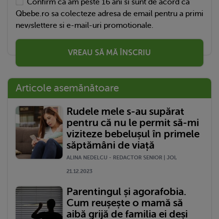
Confirm ca am peste 16 ani si sunt de acord ca
Qbebe.ro sa colecteze adresa de email pentru a primi
newslettere si e-mail-uri promotionale.
VREAU SĂ MĂ ÎNSCRIU
Articole asemănătoare
Rudele mele s-au supărat
pentru că nu le permit să-mi
viziteze bebelușul în primele
săptămâni de viață
ALINA NEDELCU - REDACTOR SENIOR | JOI,
21.12.2023
Parentingul și agorafobia.
Cum reușește o mamă să
aibă grijă de familia ei deși