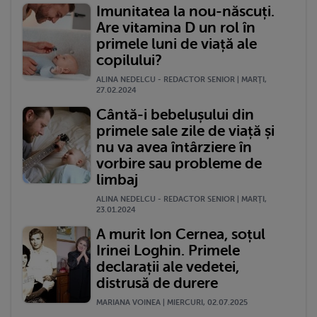
Imunitatea la nou-născuți.
Are vitamina D un rol în
primele luni de viață ale
copilului?
ALINA NEDELCU - REDACTOR SENIOR | MARŢI,
27.02.2024
Cântă-i bebelușului din
primele sale zile de viață și
nu va avea întârziere în
vorbire sau probleme de
limbaj
ALINA NEDELCU - REDACTOR SENIOR | MARŢI,
23.01.2024
A murit Ion Cernea, soțul
Irinei Loghin. Primele
declarații ale vedetei,
distrusă de durere
MARIANA VOINEA | MIERCURI, 02.07.2025