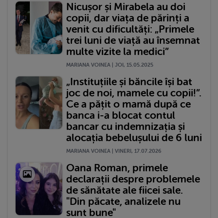
Nicușor și Mirabela au doi
copii, dar viața de părinți a
venit cu dificultăți: „Primele
trei luni de viață au însemnat
multe vizite la medici”
MARIANA VOINEA | JOI, 15.05.2025
„Instituțiile și băncile își bat
joc de noi, mamele cu copii!”.
Ce a pățit o mamă după ce
banca i-a blocat contul
bancar cu indemnizația și
alocația bebelușului de 6 luni
MARIANA VOINEA | VINERI, 17.07.2026
Oana Roman, primele
declarații despre problemele
de sănătate ale fiicei sale.
"Din păcate, analizele nu
sunt bune"