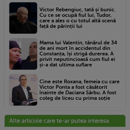
Victor Rebengiuc, tată și bunic.
Cu ce se ocupă fiul lui, Tudor,
care a ales o cu totul altă scenă
față de părinții lui
Mama lui Valentin, tânărul de 34
de ani mort în accidentul din
Constanța, își strigă durerea. A
privit neputincioasă cum fiul ei
și-a dat ultima suflare
Cine este Roxana, femeia cu care
Victor Ponta a fost căsătorit
înainte de Daciana Sârbu. A fost
coleg de liceu cu prima soție
Alte articole care te-ar putea interesa