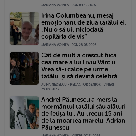
MARIANA VOINEA | JOI, 04.12.2025
Irina Columbeanu, mesaj
emoționant de ziua tatălui ei.
„Nu o să uit niciodată
copilăria de vis”
MARIANA VOINEA | JOI, 28.05.2026
Cât de mult a crescut fiica
cea mare a lui Liviu Vârciu.
Vrea să-i calce pe urme
tatălui și să devină celebră
ALINA NEDELCU - REDACTOR SENIOR | VINERI,
29.09.2023
Andrei Păunescu a mers la
mormântul tatălui său alături
de fetița lui. Au trecut 15 ani
de la moartea marelui Adrian
Păunescu
MARIANA VOINEA | VINERI, 07.11.2025