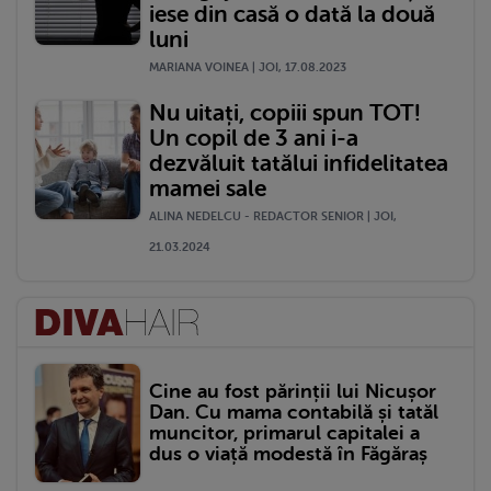
iese din casă o dată la două
luni
MARIANA VOINEA | JOI, 17.08.2023
Nu uitați, copiii spun TOT!
Un copil de 3 ani i-a
dezvăluit tatălui infidelitatea
mamei sale
ALINA NEDELCU - REDACTOR SENIOR | JOI,
21.03.2024
Cine au fost părinții lui Nicușor
Dan. Cu mama contabilă și tatăl
muncitor, primarul capitalei a
dus o viață modestă în Făgăraș