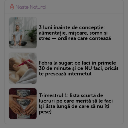
3 luni înainte de concepție:
alimentație, mișcare, somn și
stres — ordinea care contează
Febra la sugar: ce faci în primele
30 de minute și ce NU faci, oricât
te presează internetul
Trimestrul 1: lista scurtă de
lucruri pe care merită să le faci
(și lista lungă de care să nu îți
pese)