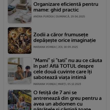
Organizare eficientă pentru
mame: ghid practic
ANDRA PURDEA | DUMINICĂ, 29.06.2025
Zodii a căror frumusețe
depășește orice imaginație
MARIANA VOINEA | JOI, 18.09.2025
"Mami" și "tati" nu au ce căuta
în pat! Află TOTUL despre
cele două cuvinte care îți
sabotează viața intimă
MARIANA VOINEA | MARŢI, 05.12.2023
O fetiță de 7 ani se
antrenează din greu pentru a
avea un abdomen cu
pătrățele și câștigă toate