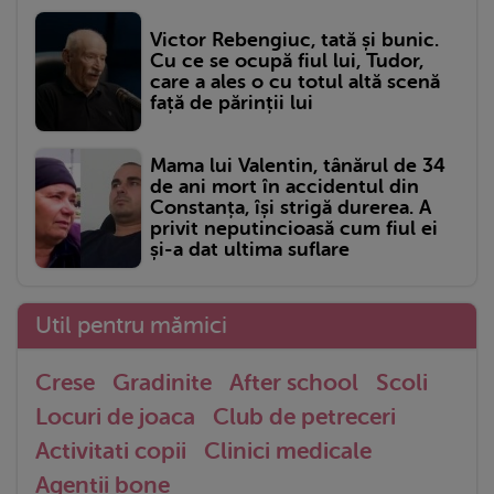
Victor Rebengiuc, tată și bunic.
Cu ce se ocupă fiul lui, Tudor,
care a ales o cu totul altă scenă
față de părinții lui
Mama lui Valentin, tânărul de 34
de ani mort în accidentul din
Constanța, își strigă durerea. A
privit neputincioasă cum fiul ei
și-a dat ultima suflare
Util pentru mămici
Crese
Gradinite
After school
Scoli
Locuri de joaca
Club de petreceri
Activitati copii
Clinici medicale
Agentii bone