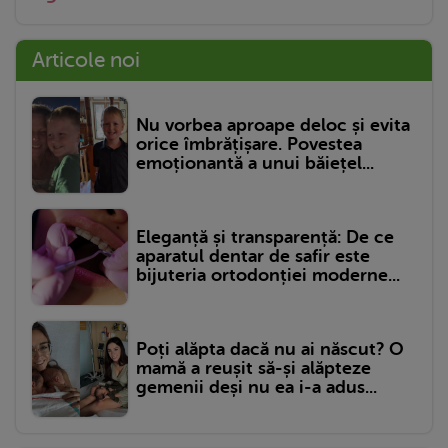
Articole noi
Nu vorbea aproape deloc și evita
orice îmbrățișare. Povestea
emoționantă a unui băiețel...
Eleganță și transparență: De ce
aparatul dentar de safir este
bijuteria ortodonției moderne...
Poți alăpta dacă nu ai născut? O
mamă a reușit să-și alăpteze
gemenii deși nu ea i-a adus...