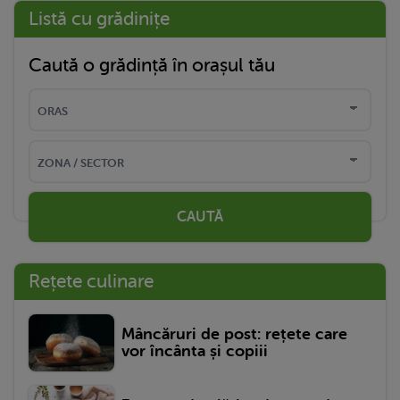
Listă cu grădinițe
Caută o grădință în orașul tău
CAUTĂ
Rețete culinare
Mâncăruri de post: rețete care
vor încânta și copiii