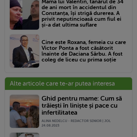
Mama lui Valentin, tânărul de 34
de ani mort în accidentul din
Constanța, își strigă durerea. A
privit neputincioasă cum fiul ei
și-a dat ultima suflare
Cine este Roxana, femeia cu care
Victor Ponta a fost căsătorit
înainte de Daciana Sârbu. A fost
coleg de liceu cu prima soție
Alte articole care te-ar putea interesa
Ghid pentru mame: Cum să
trăiești în liniște și pace cu
infertilitatea
ALINA NEDELCU - REDACTOR SENIOR | JOI,
24.08.2023