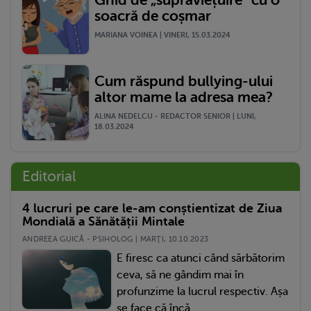
Ghid de „supraviețuire” cu o
soacră de coșmar
MARIANA VOINEA | VINERI, 15.03.2024
Cum răspund bullying-ului
altor mame la adresa mea?
ALINA NEDELCU - REDACTOR SENIOR | LUNI,
18.03.2024
Editorial
4 lucruri pe care le-am conștientizat de Ziua
Mondială a Sănătății Mintale
ANDREEA GUICĂ - PSIHOLOG | MARŢI, 10.10.2023
E firesc ca atunci când sărbătorim
ceva, să ne gândim mai în
profunzime la lucrul respectiv. Așa
se face că încă...