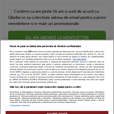
Confirm ca am peste 16 ani si sunt de acord ca
Qbebe.ro sa colecteze adresa de email pentru a primi
newslettere si e-mail-uri promotionale.
DA, MA ABONEZ LA NEWSLETTER
Nouă ne pasă ca datele tale personale să rămână confidențiale
Noi și partenerii noștri
1019
stocăm și/sau accesăm informații pe dispozitivul dvs., precum identificatorii cookie unici
pentru prelucrarea datelor cu caracter personal. Puteți accepta sau gestiona preferințele dvs. făcând clic mai jos,
respectiv vă puteți opune utilizării unui interes legitim în orice moment pe pagina cu politica de confidențialitate.
Aceste alegeri vor fi raportate partenerilor noștri și nu vă vor afecta navigarea.
Mai multe detalii
Noi si partenerii nostri (retelele de socializare si agentiile de publicitate partenere, precum si furnizorii nostri de
servicii de date analitice) prelucram date pentru a permite website-ului sa functioneze, pentru a personaliza
continutul si anunturile publicitare afisate in functie de interesele si/sau profilul dvs., pentru a va oferi functionalitati
aferente retelelor de socializare si pentru a analiza traficul pe website. Beneficiati de drepturile prevazute de art. 15-
22 din GDPR in legatura cu prelucrarea datelor cu caracter personal. Aceste drepturi pot fi exercitate prin modalitatea
indicata
aici
. Prin click pe “ACCEPT TOATE”, acceptati folosirea tuturor Tehnologiilor de tip Cookie, care implica
inclusiv acceptul dvs. cu privire la stocarea/accesarea informatiilor de catre Vendor-ii cu care colaboram. Prin click
Echipa Editoriala
Newsletter
Contact
pe “VREAU SA MODIFIC SETARILE INDIVIDUAL” puteti schimba preferintele in mod individual, mai putin cele legate
de cookie strict necesare pentru functionarea website-ului.
Atât noi, cât și partenerii noștri prelucrăm datele pentru a oferi:
Cariere
Cookies
Politica de confidentialitate
Dezvoltarea și îmbunătățirea serviciilor. Măsurarea performanței reclamelor. Stocarea și/sau accesarea informațiilor
de pe un dispozitiv. Utilizarea profilurilor pentru selectarea conținutului personalizat. Crearea profilurilor de conținut
DivaHair Cosmetics
Despre noi
personalizat. Utilizarea profilurilor pentru selectarea publicității personalizate. Crearea profilurilor pentru publicitate
personalizată. Măsurarea performanței conținutului. Înțelegerea publicului prin statistici sau combinații de date din
surse diferite. Utilizarea de date limitate pentru a selecta publicitatea. Utilizarea datelor limitate pentru a selecta
conținutul. Date precise de geolocație și identificarea prin scanarea dispozitivului.
Termeni si conditii
Setari Cookies
Listă parteneri (furnizori)