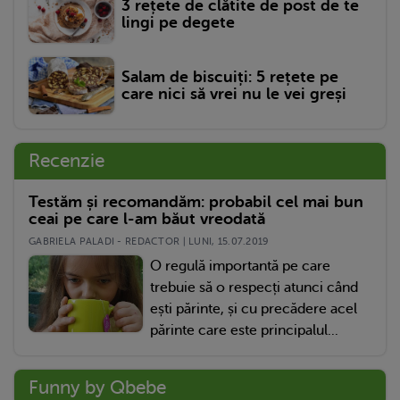
3 rețete de clătite de post de te
lingi pe degete
Salam de biscuiți: 5 rețete pe
care nici să vrei nu le vei greși
Recenzie
Testăm și recomandăm: probabil cel mai bun
ceai pe care l-am băut vreodată
GABRIELA PALADI - REDACTOR | LUNI, 15.07.2019
O regulă importantă pe care
trebuie să o respecți atunci când
ești părinte, și cu precădere acel
părinte care este principalul...
Funny by Qbebe