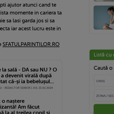
ti ajutor atunci cand te
xista momente in cariera ta
e sa lasi garda jos si sa
ecta iar acest lucru este in
pe
SFATULPARINTILOR.RO
Listă cu 
Caută o 
 la sală - DA sau NU ? O
a devenit virală după
tat că-și ia bebelușul...
 - REDACTOR SENIOR | JOI, 15.02.2024
 o naștere
izantă! Am făcut
 la al treilea copil și