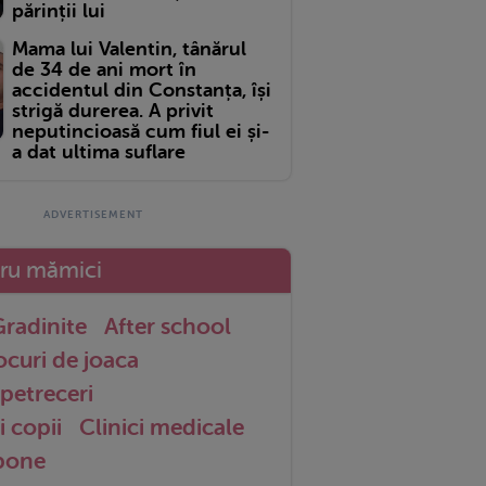
părinții lui
Mama lui Valentin, tânărul
de 34 de ani mort în
accidentul din Constanța, își
strigă durerea. A privit
neputincioasă cum fiul ei și-
a dat ultima suflare
tru mămici
radinite
After school
ocuri de joaca
petreceri
i copii
Clinici medicale
 bone