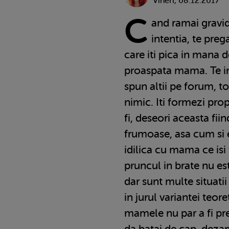
Vineri, 08.12.2017
C
and ramai gravida
intentia, te preg
care iti pica in mana d
proaspata mama. Te ins
spun altii pe forum, to
nimic. Iti formezi pro
fi, deseori aceasta fiin
frumoase, asa cum si e
idilica cu mama ce isi t
pruncul in brate nu es
dar sunt multe situatii
in jurul variantei teor
mamele nu par a fi pre
da batai de cap, deza