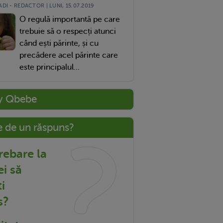
DI - REDACTOR | LUNI, 15.07.2019
O regulă importantă pe care
trebuie să o respecți atunci
când ești părinte, și cu
precădere acel părinte care
este principalul...
y Qbebe
e de un răspuns?
trebare la
ei să
i
s?