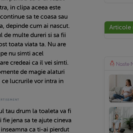
tra, in clipa aceea este
 continue sa te coasa sau
ta, depinde cum ai nascut.
Articole
l de multe dureri si sa fii
st toata viata ta. Nu are
ipe nu simti acel
e credeai ca il vei simti.
omente de magie alaturi
ce lucrurile vor intra in
l tau drum la toaleta va fi
 fie jena sa te ajute cineva
u inseamna ca ti-ai pierdut