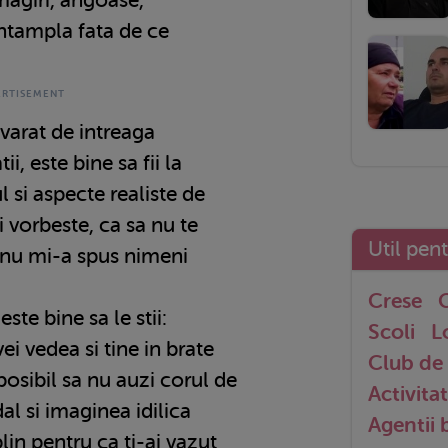
intampla fata de ce
varat de intreaga
i, este bine sa fii la
ul si aspecte realiste de
i vorbeste, ca sa nu te
Util pen
e nu mi-a spus nimeni
Crese
G
este bine sa le stii:
Scoli
L
vei vedea si tine in brate
Club de 
posibil sa nu auzi corul de
Activitat
al si imaginea idilica
Agentii
in pentru ca ti-ai vazut