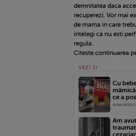
demnitatea daca accep
recuperezi. Vor mai e
de mama in care trebui
intelegi ca nu esti perf
regula.
Citeste continuarea 
VEZI SI
Cu bebe
mămică 
ce a pos
ALINA NEDELCU
Am avut
traumat
cezariană