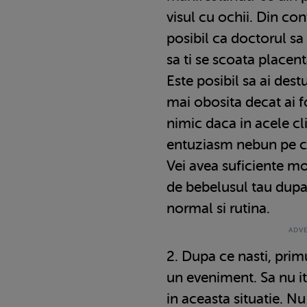
visul cu ochii. Din con
posibil ca doctorul sa
sa ti se scoata placen
Este posibil sa ai destu
mai obosita decat ai fo
nimic daca in acele cl
entuziasm nebun pe car
Vei avea suficiente m
de bebelusul tau dupa 
normal si rutina.
2. Dupa ce nasti, primu
un eveniment. Sa nu iti
in aceasta situatie. N