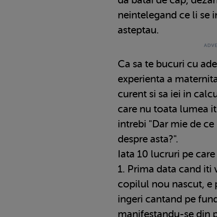
neintelegand ce li se 
asteptau.
Ca sa te bucuri cu ade
experienta a maternitati
curent si sa iei in calc
care nu toata lumea it
intrebi "Dar mie de c
despre asta?".
Iata 10 lucruri pe care 
1. Prima data cand iti 
copilul nou nascut, e 
ingeri cantand pe fund
manifestandu-se din pl