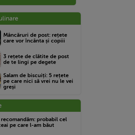
ulinare
Mâncăruri de post: rețete
care vor încânta și copiii
3 rețete de clătite de post
de te lingi pe degete
Salam de biscuiți: 5 rețete
pe care nici să vrei nu le vei
greși
e
 recomandăm: probabil cel
eai pe care l-am băut