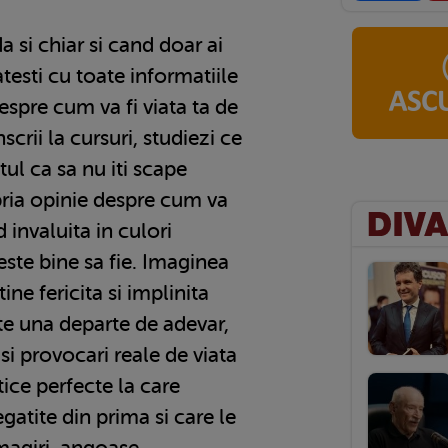
 si chiar si cand doar ai
atesti cu toate informatiile
espre cum va fi viata ta de
crii la cursuri, studiezi ce
tul ca sa nu iti scape
pria opinie despre cum va
d invaluita in culori
ste bine sa fie. Imaginea
ine fericita si implinita
te una departe de adevar,
 si provocari reale de viata
etice perfecte la care
gatite din prima si care le
magiri, angoase,