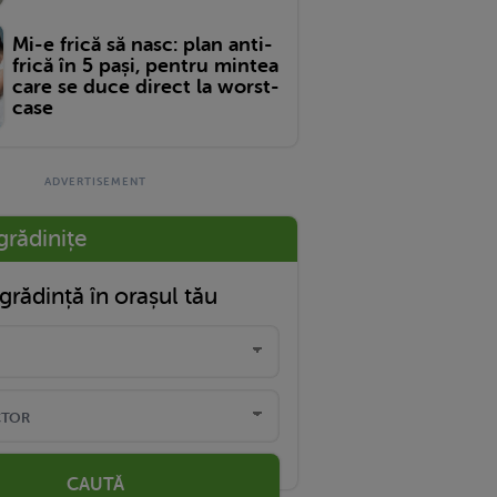
Mi-e frică să nasc: plan anti-
frică în 5 pași, pentru mintea
care se duce direct la worst-
case
grădinițe
grădință în orașul tău
CAUTĂ