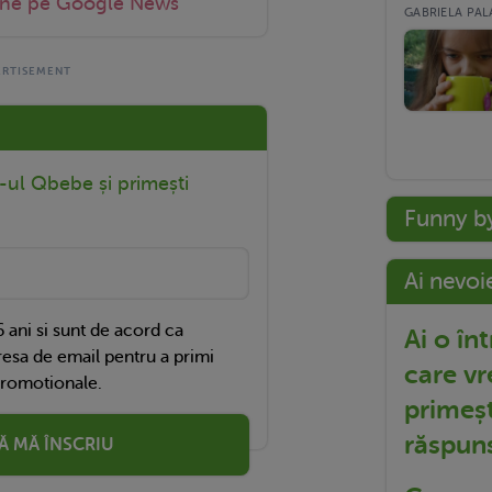
-ne pe Google News
GABRIELA PALA
r-ul Qbebe și primești
Funny b
Ai nevoi
 ani si sunt de acord ca
Ai o în
esa de email pentru a primi
care vr
promotionale.
primeșt
răspun
Ă MĂ ÎNSCRIU