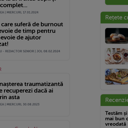
complet...
A | MIERCURI, 17.01.2024
Rețete c
care suferă de burnout
evoie de timp pentru
nevoie de ajutor
zat!
 - REDACTOR SENIOR | JOI, 08.02.2024
R
 nașterea traumatizantă
e recuperezi dacă ai
rin asta
Recenzi
A | MIERCURI, 30.08.2023
Testăm și
mai bun c
vreodată