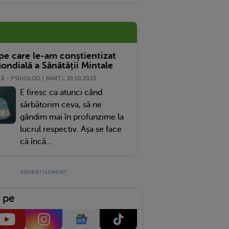
 pe care le-am conștientizat
ondială a Sănătății Mintale
 - PSIHOLOG | MARŢI, 10.10.2023
E firesc ca atunci când
sărbătorim ceva, să ne
gândim mai în profunzime la
lucrul respectiv. Așa se face
că încă...
 pe