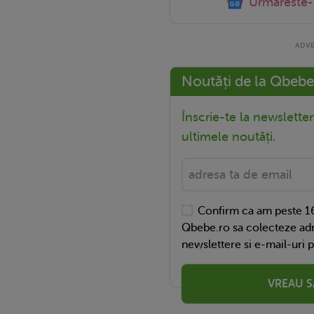
Urmareste
Noutăți de la Qbebe
Înscrie-te la newslette
ultimele noutăți.
Confirm ca am peste 16
Qbebe.ro sa colecteze adr
newslettere si e-mail-uri 
VREAU S