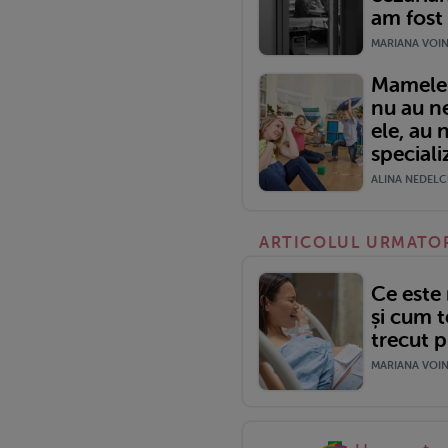
am fost 
MARIANA VOINE
Mamele 
nu au n
ele, au 
speciali
ALINA NEDELCU
ARTICOLUL URMATO
Ce este
și cum t
trecut p
MARIANA VOINE