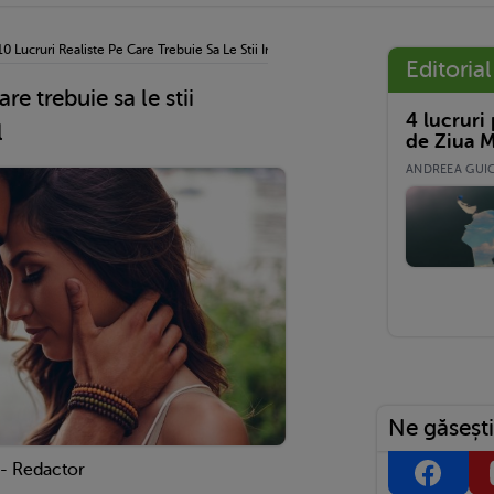
10 Lucruri Realiste Pe Care Trebuie Sa Le Stii Inainte Sa Faci Un Copil
Editorial
are trebuie sa le stii
4 lucruri
l
de Ziua M
ANDREEA GUICĂ
Ne găsești
 - Redactor