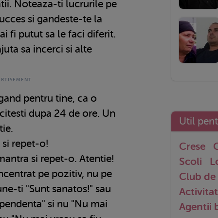
ii. Noteaza-ti lucrurile pe
succes si gandeste-te la
i fi putut sa le faci diferit.
juta sa incerci si alte
c gand pentru tine, ca o
 citesti dupa 24 de ore. Un
Util pen
tie.
si repet-o!
Crese
G
 mantra si repet-o. Atentie!
Scoli
L
ncentrat pe pozitiv, nu pe
Club de 
une-ti "Sunt sanatos!" sau
Activitat
ependenta" si nu "Nu mai
Agentii