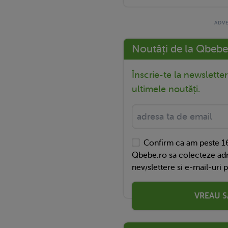
Noutăți de la Qbebe
Înscrie-te la newslette
ultimele noutăți.
Confirm ca am peste 16
Qbebe.ro sa colecteze adr
newslettere si e-mail-uri 
VREAU S