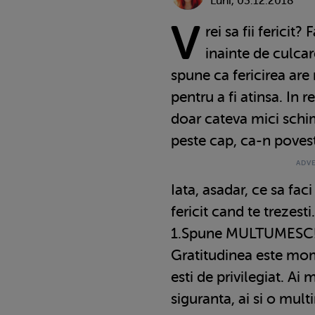
Luni, 03.12.2018
V
rei sa fii fericit?
inainte de culcar
spune ca fericirea are
pentru a fi atinsa. In r
doar cateva mici schim
peste cap, ca-n povesti
Iata, asadar, ce sa faci 
fericit cand te trezesti
1.Spune MULTUMESC
Gratitudinea este mome
esti de privilegiat. Ai m
siguranta, ai si o mul