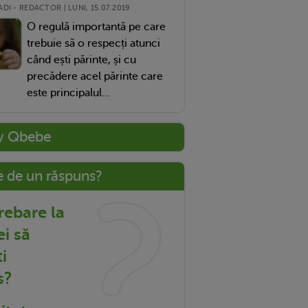
DI - REDACTOR | LUNI, 15.07.2019
O regulă importantă pe care
trebuie să o respecți atunci
când ești părinte, și cu
precădere acel părinte care
este principalul...
y Qbebe
e de un răspuns?
trebare la
ei să
i
s?