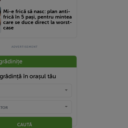
Mi-e frică să nasc: plan anti-
frică în 5 pași, pentru mintea
care se duce direct la worst-
case
grădinițe
grădință în orașul tău
CAUTĂ