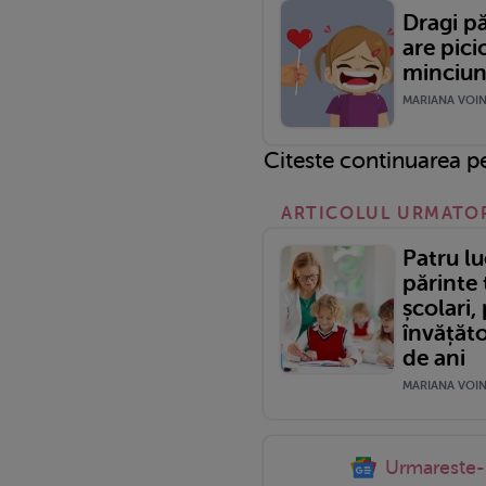
Dragi pă
are pici
minciuna
MARIANA VOINE
Citeste continuarea 
ARTICOLUL URMATO
Patru lu
părinte 
școlari,
învățăt
de ani
MARIANA VOINE
Urmareste