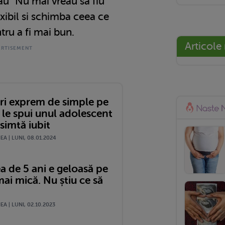
sau "Nu mai vreau sa fiu
exibil si schimba ceea ce
tru a fi mai bun.
Articole
uri exprem de simple pe
i le spui unul adolescent
 simtă iubit
A | LUNI, 08.01.2024
a de 5 ani e geloasă pe
mai mică. Nu știu ce să
A | LUNI, 02.10.2023