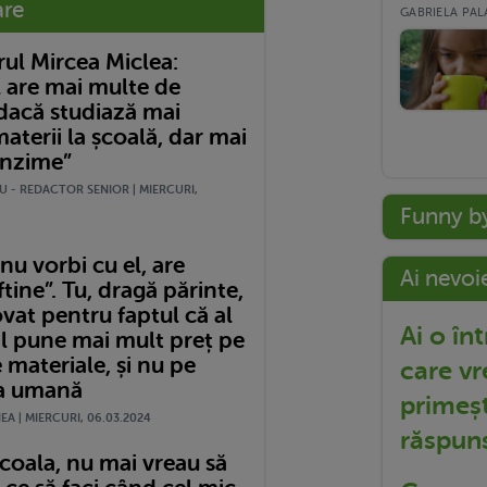
are
GABRIELA PALA
rul Mircea Miclea:
l are mai multe de
 dacă studiază mai
aterii la școală, dar mai
unzime”
U - REDACTOR SENIOR | MIERCURI,
Funny b
u vorbi cu el, are
Ai nevoi
ftine”. Tu, dragă părinte,
ovat pentru faptul că al
Ai o în
il pune mai mult preț pe
e materiale, și nu pe
care vr
a umană
primeșt
A | MIERCURI, 06.03.2024
răspun
coala, nu mai vreau să