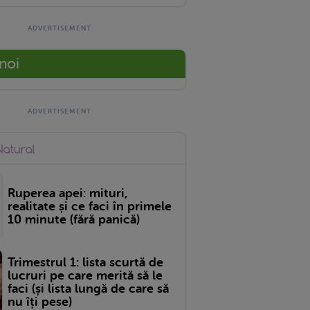
 noi
Ruperea apei: mituri,
realitate și ce faci în primele
10 minute (fără panică)
Trimestrul 1: lista scurtă de
lucruri pe care merită să le
faci (și lista lungă de care să
nu îți pese)