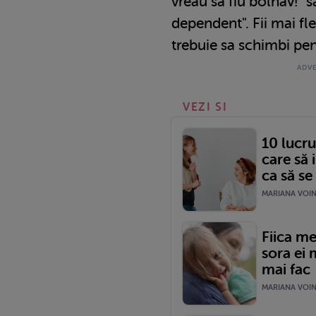
vreau sa fiu bolnav!" 
dependent". Fii mai fl
trebuie sa schimbi pen
VEZI SI
10 lucr
care să 
ca să se
MARIANA VOINE
Fiica me
sora ei 
mai fac
MARIANA VOINE