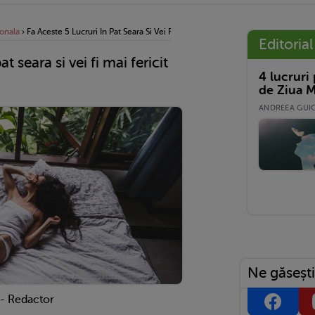
onala
›
Fa Aceste 5 Lucruri In Pat Seara Si Vei Fi Mai Fericit Dimineata!
Editorial
at seara si vei fi mai fericit
4 lucruri
de Ziua M
ANDREEA GUICĂ
Ne găsești
 - Redactor