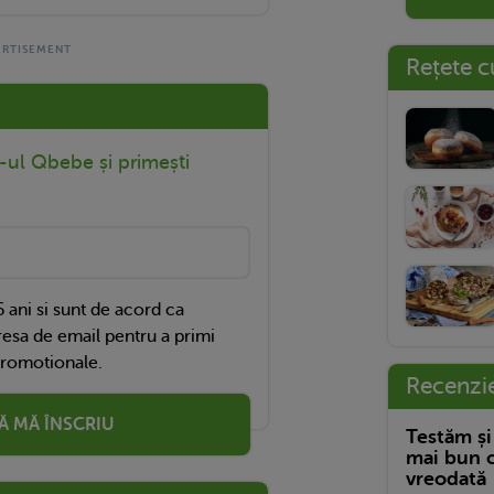
Rețete c
r-ul Qbebe și primești
 ani si sunt de acord ca
esa de email pentru a primi
promotionale.
Recenzi
Ă MĂ ÎNSCRIU
Testăm și
mai bun c
vreodată