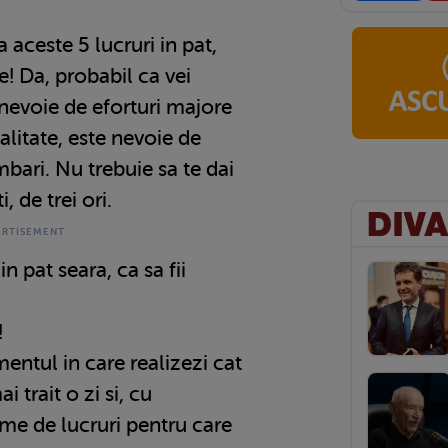
 Fa aceste 5 lucruri in pat,
e! Da, probabil ca vei
 nevoie de eforturi majore
ealitate, este nevoie de
bari. Nu trebuie sa te dai
, de trei ori.
in pat seara, ca sa fii
.
!
ntul in care realizezi cat
ai trait o zi si, cu
time de lucruri pentru care