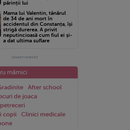
părinții lui
Mama lui Valentin, tânărul
de 34 de ani mort în
accidentul din Constanța, își
strigă durerea. A privit
neputincioasă cum fiul ei și-
a dat ultima suflare
tru mămici
radinite
After school
ocuri de joaca
petreceri
i copii
Clinici medicale
 bone