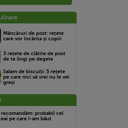
ulinare
Mâncăruri de post: rețete
care vor încânta și copiii
3 rețete de clătite de post
de te lingi pe degete
Salam de biscuiți: 5 rețete
pe care nici să vrei nu le vei
greși
e
 recomandăm: probabil cel
eai pe care l-am băut