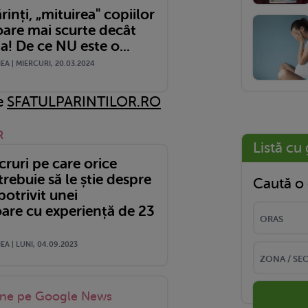
rinți, „mituirea" copiilor
oare mai scurte decât
! De ce NU este o...
A | MIERCURI, 20.03.2024
pe
SFATULPARINTILOR.RO
R
Listă cu 
cruri pe care orice
trebuie să le știe despre
Caută o 
 potrivit unei
oare cu experiență de 23
A | LUNI, 04.09.2023
-ne pe Google News