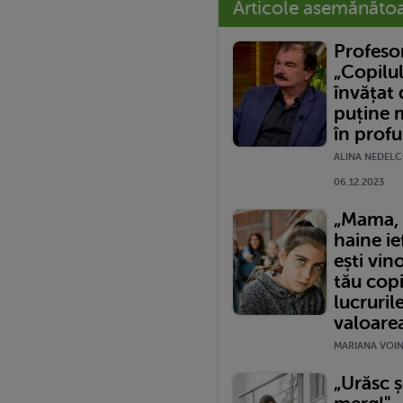
Articole asemănăto
Profeso
„Copilu
învățat
puține m
în prof
ALINA NEDELC
06.12.2023
„Mama, n
haine ie
ești vin
tău cop
lucruril
valoare
MARIANA VOINE
„Urăsc ș