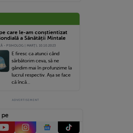
 pe care le-am conștientizat
ondială a Sănătății Mintale
 - PSIHOLOG | MARŢI, 10.10.2023
E firesc ca atunci când
sărbătorim ceva, să ne
gândim mai în profunzime la
lucrul respectiv. Așa se face
că încă...
 pe