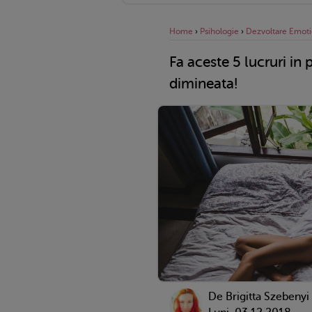
Home
›
Psihologie
›
Dezvoltare Emoti
Fa aceste 5 lucruri in p
dimineata!
De Brigitta Szebenyi