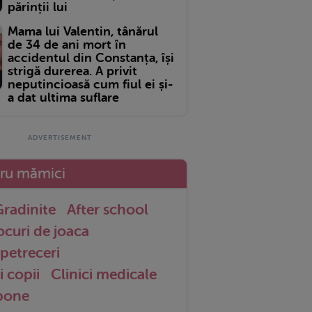
părinții lui
Mama lui Valentin, tânărul
de 34 de ani mort în
accidentul din Constanța, își
strigă durerea. A privit
neputincioasă cum fiul ei și-
a dat ultima suflare
tru mămici
radinite
After school
ocuri de joaca
petreceri
i copii
Clinici medicale
 bone