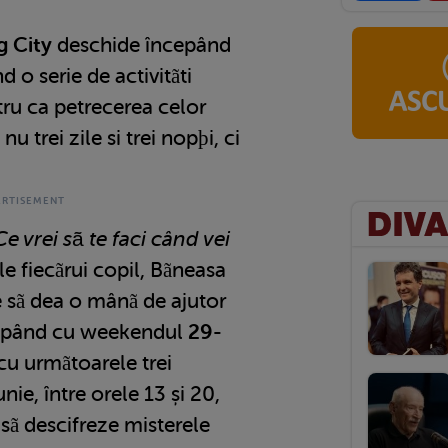
 City
deschide începând
 o serie de activitãti
tru ca petrecerea celor
nu trei zile si trei nopþi, ci
Ce vrei sã te faci când vei
e fiecãrui copil, Bãneasa
 sã dea o mânã de ajutor
ncepând cu weekendul
29-
cu urmãtoarele trei
ie, între orele 13 și 20,
 sã descifreze misterele