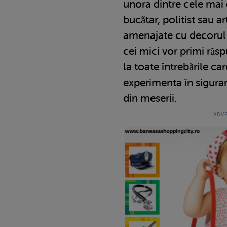
unora dintre cele mai 
bucãtar, politist sau art
amenajate cu decorul s
cei mici vor primi rãsp
la toate întrebãrile car
experimenta în sigura
din meserii.