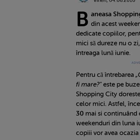
Vineri, 04.06.2010
B
aneasa Shopping
din acest weekend
dedicate copiilor, pen
mici sã dureze nu o zi, 
întreaga lunã iunie.
Pentru cã întrebarea
„
fi mare?"
este pe buzel
Shopping City doreste
celor mici. Astfel, î
30
mai si continuând 
weekenduri din luna iun
copiii vor avea ocazia