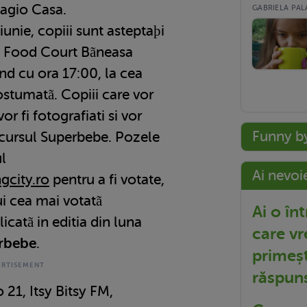
agio Casa.
GABRIELA PALA
 iunie, copiii sunt asteptaþi
 în Food Court Bãneasa
nd cu ora 17:00, la cea
stumatã. Copiii care vor
or fi fotografiati si vor
Funny b
ncursul Superbebe. Pozele
ul
Ai nevoi
city.ro
pentru a fi votate,
i cea mai votatã
Ai o în
licatã in editia din luna
care vr
rbebe
.
primeșt
răspun
 21, Itsy Bitsy FM,