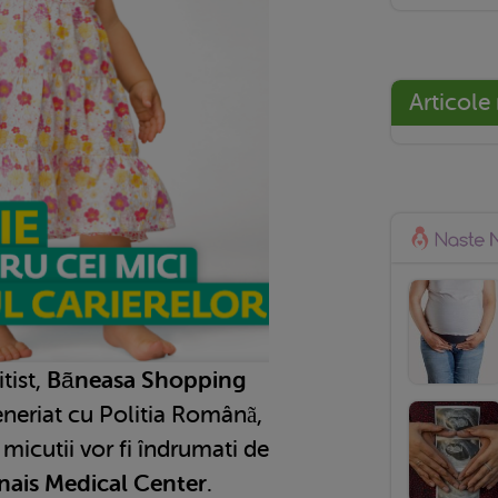
Articole
tist,
Bãneasa Shopping
eneriat cu Politia Românã,
 micutii vor fi îndrumati de
Anais Medical Center
.