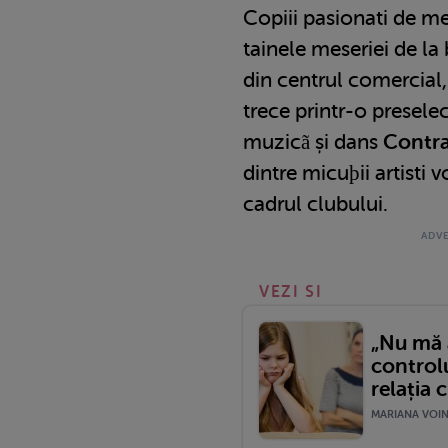
Copiii pasionati de me
tainele meseriei de la 
din centrul comercial, i
trece printr-o preselec
muzicã și dans
Contr
dintre micuþii artisti v
cadrul clubului.
VEZI SI
„Nu mă 
control
relația 
MARIANA VOINE