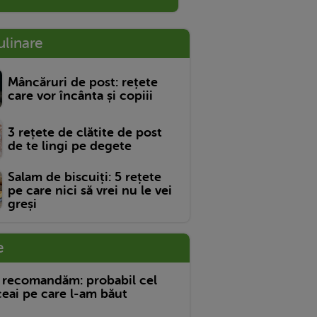
ulinare
Mâncăruri de post: rețete
care vor încânta și copiii
3 rețete de clătite de post
de te lingi pe degete
Salam de biscuiți: 5 rețete
pe care nici să vrei nu le vei
greși
e
 recomandăm: probabil cel
eai pe care l-am băut