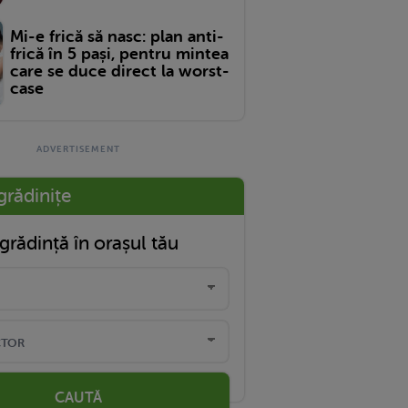
Mi-e frică să nasc: plan anti-
frică în 5 pași, pentru mintea
care se duce direct la worst-
case
grădinițe
grădință în orașul tău
CAUTĂ