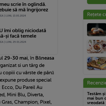
meu scrie în oglindă.
ebuie să mă îngrijorez
Rețete c
A | LUNI, 13.05.2024
U îmi oblig niciodată
să-și facă temele
A | LUNI, 29.01.2024
ul
29-30 mai
, în
Bãneasa
rganizat si un târg de
ru copiii cu vârste de pânã
r expune produse special
Recenzi
: Ecco, Du Pareil Au
Testăm și
, Mini Blu, Diverta,
mai bun c
u Gras, Champion, Pixel,
vreodată