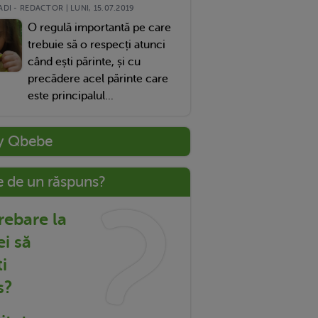
DI - REDACTOR | LUNI, 15.07.2019
O regulă importantă pe care
trebuie să o respecți atunci
când ești părinte, și cu
precădere acel părinte care
este principalul...
y Qbebe
e de un răspuns?
trebare la
ei să
i
s?