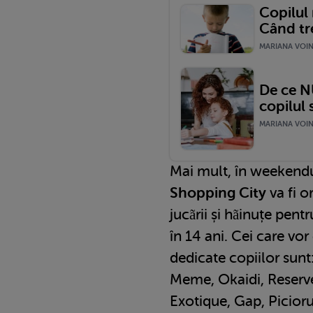
Copilul 
Când tr
MARIANA VOINE
De ce N
copilul 
MARIANA VOINE
Mai mult, în weekend
Shopping City
va fi o
jucãrii și hãinuțe pent
în 14 ani. Cei care vo
dedicate copiilor sunt
Meme, Okaidi, Reserved
Exotique, Gap, Picior