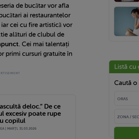
seria de bucãtar vor afla
bucãtari ai restaurantelor
ar cei cu fire artisticã vor
tie alãturi de clubul de
apunct
. Cei mai talentați
or primi cursuri gratuite în
Listă cu 
Caută o 
ascultă deloc.” De ce
ul excesiv poate rupe
cu copilul
A | MARŢI, 31.03.2026