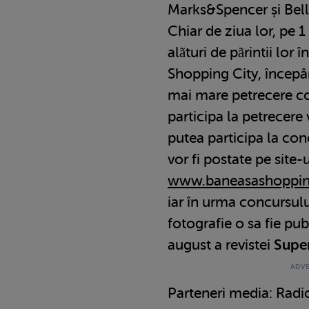
Marks&Spencer și Bell
Chiar de ziua lor, pe 1
alãturi de pãrintii lor
Shopping City, începâ
mai mare petrecere co
participa la petrecere v
putea participa la co
vor fi postate pe site-
www.baneasashopping
iar în urma concursulu
fotografie o sa fie pub
august a revistei
Supe
Parteneri media: Radio