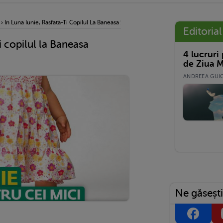
›
In Luna Iunie, Rasfata-Ti Copilul La Baneasa Shopping City
Editorial
ti copilul la Baneasa
4 lucruri
de Ziua M
ANDREEA GUICĂ
Ne găsești