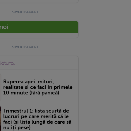
 noi
Ruperea apei: mituri,
realitate și ce faci în primele
10 minute (fără panică)
Trimestrul 1: lista scurtă de
lucruri pe care merită să le
faci (și lista lungă de care să
nu îți pese)