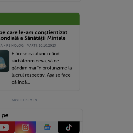
 pe care le-am conștientizat
ondială a Sănătății Mintale
 - PSIHOLOG | MARŢI, 10.10.2023
E firesc ca atunci când
sărbătorim ceva, să ne
gândim mai în profunzime la
lucrul respectiv. Așa se face
că încă...
 pe