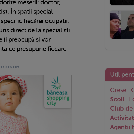
dorite meserii: doctor,
ist. În spatii special
pecific fiecãrei ocupatii,
uns direct de la specialisti
e îi preocupã si vor
nta ce presupune fiecare
Util pen
Crese
G
Scoli
L
Club de 
Activitat
Agentii