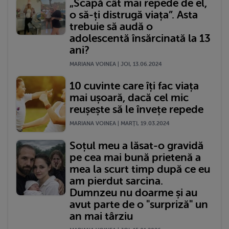
„Scapă cât mai repede de el,
o să-ți distrugă viața”. Asta
trebuie să audă o
adolescentă însărcinată la 13
ani?
MARIANA VOINEA | JOI, 13.06.2024
10 cuvinte care îți fac viața
mai ușoară, dacă cel mic
reușește să le învețe repede
MARIANA VOINEA | MARŢI, 19.03.2024
Soțul meu a lăsat-o gravidă
pe cea mai bună prietenă a
mea la scurt timp după ce eu
am pierdut sarcina.
Dumnzeu nu doarme și au
avut parte de o "surpriză" un
an mai târziu