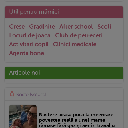
Util pentru mămici
Crese
Gradinite
After school
Scoli
Locuri de joaca
Club de petreceri
Activitati copii
Clinici medicale
Agentii bone
Articole noi
Naștere acasă pusă la încercare:
povestea reală a unei mame
rămase fără gaz și aer în travaliu