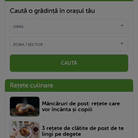
Caută o grădință în orașul tău
CAUTĂ
Rețete culinare
Mâncăruri de post: rețete care
vor încânta și copiii
3 rețete de clătite de post de te
lingi pe degete