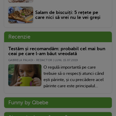
Salam de biscuiți: 5 rețete pe
care nici să vrei nu le vei greși
Recenzie
Testăm și recomandăm: probabil cel mai bun
ceai pe care l-am băut vreodată
GABRIELA PALADI - REDACTOR | LUNI, 15.07.2019
O regulă importantă pe care
trebuie să o respecți atunci când
ești părinte, și cu precădere acel
părinte care este principalul...
Funny by Qbebe