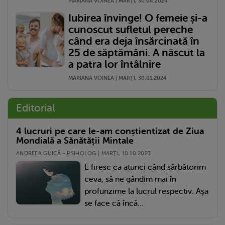
MARIANA VOINEA | MARŢI, 30.04.2024
Iubirea învinge! O femeie și-a
cunoscut sufletul pereche
când era deja însărcinată în
25 de săptămâni. A născut la
a patra lor întâlnire
MARIANA VOINEA | MARŢI, 30.01.2024
Editorial
4 lucruri pe care le-am conștientizat de Ziua
Mondială a Sănătății Mintale
ANDREEA GUICĂ - PSIHOLOG | MARŢI, 10.10.2023
E firesc ca atunci când sărbătorim
ceva, să ne gândim mai în
profunzime la lucrul respectiv. Așa
se face că încă...