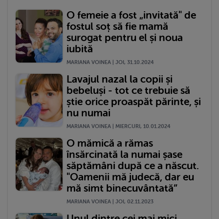
O femeie a fost „invitată" de
fostul soț să fie mamă
surogat pentru el și noua
iubită
MARIANA VOINEA | JOI, 31.10.2024
Lavajul nazal la copii și
bebeluși - tot ce trebuie să
știe orice proaspăt părinte, și
nu numai
MARIANA VOINEA | MIERCURI, 10.01.2024
O mămică a rămas
însărcinată la numai șase
săptămâni după ce a născut.
"Oamenii mă judecă, dar eu
mă simt binecuvântată”
MARIANA VOINEA | JOI, 02.11.2023
Unul dintre cei mai mici