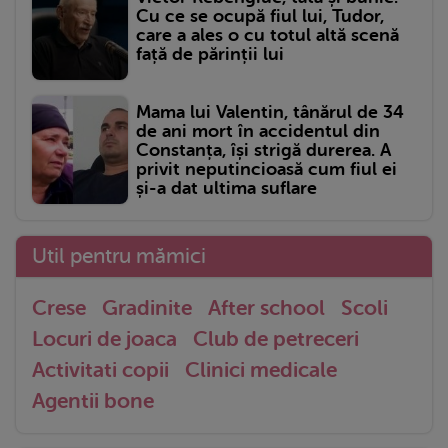
Cu ce se ocupă fiul lui, Tudor,
care a ales o cu totul altă scenă
față de părinții lui
Mama lui Valentin, tânărul de 34
de ani mort în accidentul din
Constanța, își strigă durerea. A
privit neputincioasă cum fiul ei
și-a dat ultima suflare
Util pentru mămici
Crese
Gradinite
After school
Scoli
Locuri de joaca
Club de petreceri
Activitati copii
Clinici medicale
Agentii bone