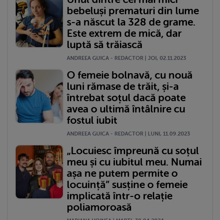
bebeluși prematuri din lume
s-a născut la 328 de grame.
Este extrem de mică, dar
luptă să trăiască
ANDREEA GUICA - REDACTOR | JOI, 02.11.2023
O femeie bolnavă, cu nouă
luni rămase de trăit, și-a
întrebat soțul dacă poate
avea o ultimă întâlnire cu
fostul iubit
ANDREEA GUICA - REDACTOR | LUNI, 11.09.2023
„Locuiesc împreună cu soțul
meu și cu iubitul meu. Numai
așa ne putem permite o
locuință” susține o femeie
implicată într-o relație
poliamoroasă