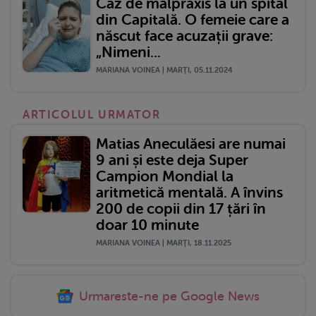
Caz de malpraxis la un spital
din Capitală. O femeie care a
născut face acuzații grave:
„Nimeni...
MARIANA VOINEA | MARŢI, 05.11.2024
ARTICOLUL URMATOR
Matias Aneculăesi are numai
9 ani și este deja Super
Campion Mondial la
aritmetică mentală. A învins
200 de copii din 17 țări în
doar 10 minute
MARIANA VOINEA | MARŢI, 18.11.2025
Urmareste-ne pe Google News