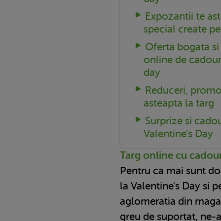
Expozantii te as
special create pe
Oferta bogata si 
online de cadour
day
Reduceri, promoti
asteapta la targ
Surprize si cadou
Valentine's Day
Targ online cu cadour
Pentru ca mai sunt d
la Valentine's Day si p
aglomeratia din magaz
greu de suportat, ne-