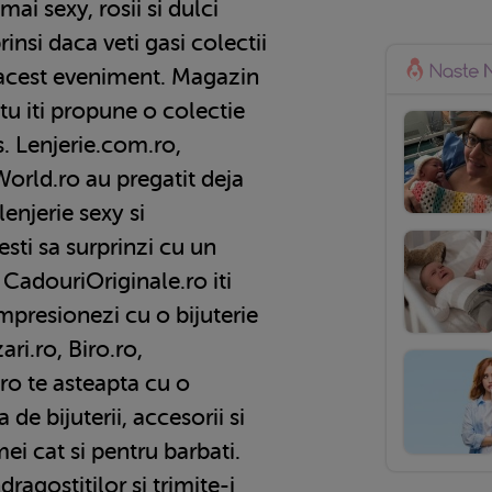
mai sexy, rosii si dulci
rinsi daca veti gasi colectii
 acest eveniment. Magazin
tu iti propune o colectie
s. Lenjerie.com.ro,
rld.ro au pregatit deja
lenjerie sexy si
sti sa surprinzi cu un
 CadouriOriginale.ro iti
 impresionezi cu o bijuterie
ri.ro, Biro.ro,
ro te asteapta cu o
de bijuterii, accesorii si
mei cat si pentru barbati.
dragostitilor si trimite-i