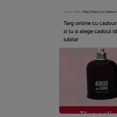
Home
›
Stiri
›
Targ Online Cu Cadouri D
Targ online cu cadour
si tu si alege cadoul 
iubita!