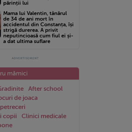
părinții lui
Mama lui Valentin, tânărul
de 34 de ani mort în
accidentul din Constanța, își
strigă durerea. A privit
neputincioasă cum fiul ei și-
a dat ultima suflare
tru mămici
radinite
After school
ocuri de joaca
petreceri
i copii
Clinici medicale
 bone