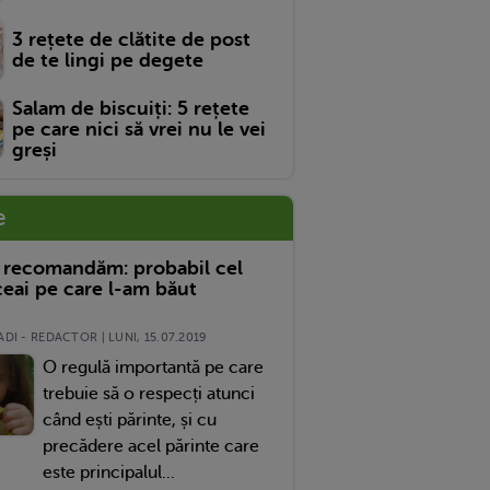
3 rețete de clătite de post
de te lingi pe degete
Salam de biscuiți: 5 rețete
pe care nici să vrei nu le vei
greși
e
 recomandăm: probabil cel
eai pe care l-am băut
DI - REDACTOR | LUNI, 15.07.2019
O regulă importantă pe care
trebuie să o respecți atunci
când ești părinte, și cu
precădere acel părinte care
este principalul...