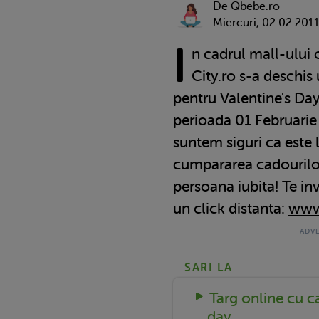
De Qbebe.ro
Miercuri, 02.02.201
I
n cadrul mall-ului
City.ro s-a deschis
pentru Valentine's Day
perioada 01 Februarie 
suntem siguri ca este 
cumpararea cadourilo
persoana iubita! Te inv
un click distanta:
www.
SARI LA
Targ online cu c
day