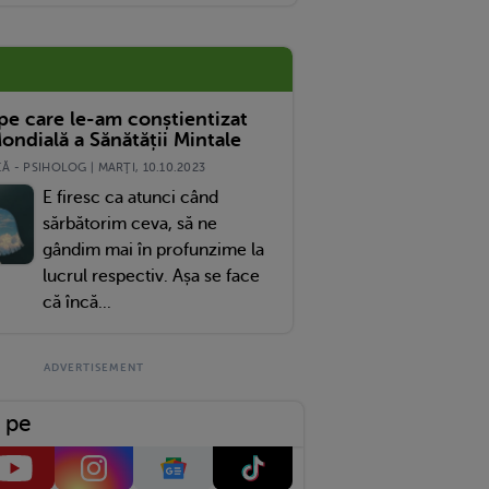
 pe care le-am conștientizat
ondială a Sănătății Mintale
 - PSIHOLOG | MARŢI, 10.10.2023
E firesc ca atunci când
sărbătorim ceva, să ne
gândim mai în profunzime la
lucrul respectiv. Așa se face
că încă...
 pe