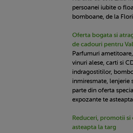
persoanei iubite o flo
bomboane, de la Flori
Oferta bogata si atra
de cadouri pentru Val
Parfumuri ametitoare, b
vinuri alese, carti si C
indragostitilor, bombo
inmiresmate, lenjerie
parte din oferta speci
expozante te asteapta
Reduceri, promotii si 
asteapta la targ