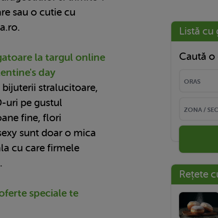
are sau o cutie cu
a.ro.
Listă cu 
Caută o 
gatoare la targul online
entine's day
ijuterii stralucitoare,
D-uri pe gustul
ane fine, flori
 sexy sunt doar o mica
ala cu care firmele
.
Rețete c
oferte speciale te