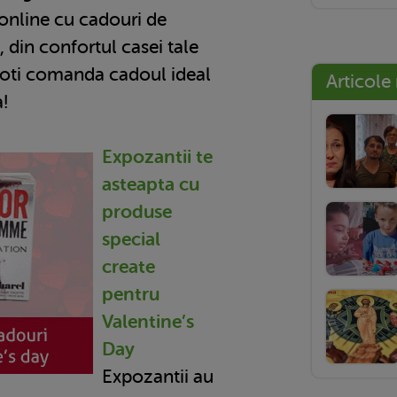
online cu cadouri de
, din confortul casei tale
 poti comanda cadoul ideal
Articole
!
Expozantii te
asteapta cu
produse
special
create
pentru
Valentine’s
Day
Expozantii au