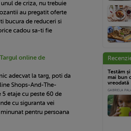
unul de criza, nu trebuie
xpozantii au pregatit oferte
oti bucura de reduceri si
orice cadou sa-ti fie
 Targul online de
Recenzi
Testăm și
mic adecvat la targ, poti da
mai bun c
vreodată
online Shops-And-The-
GABRIELA PALA
le 5 etaje cu peste 60 de
nde cu siguranta vei
 minunat pentru persoana