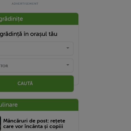
grădinițe
grădință în orașul tău
CAUTĂ
ulinare
Mâncăruri de post: rețete
care vor încânta și copiii