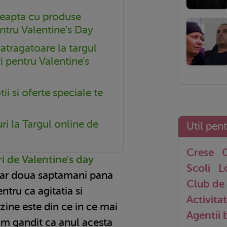
teapta cu produse
ntru Valentine’s Day
atragatoare la targul
i pentru Valentine's
i si oferte speciale te
ri la Targul online de
Util pen
Crese
G
i de Valentine's day
Scoli
L
oar doua saptamani pana
Club de 
entru ca agitatia si
Activitat
ine este din ce in ce mai
Agentii
am gandit ca anul acesta