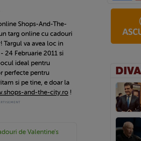
1
 online Shops-And-The-
 un targ online cu cadouri
! Targul va avea loc in
- 24 Februarie 2011 si
locul ideal pentru
r perfecte pentru
itam si pe tine, e doar la
shops-and-the-city.ro
!
adouri de Valentine's