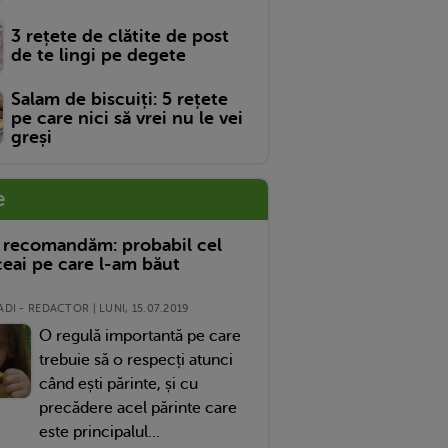
3 rețete de clătite de post
de te lingi pe degete
Salam de biscuiți: 5 rețete
pe care nici să vrei nu le vei
greși
e
 recomandăm: probabil cel
eai pe care l-am băut
DI - REDACTOR | LUNI, 15.07.2019
O regulă importantă pe care
trebuie să o respecți atunci
când ești părinte, și cu
precădere acel părinte care
este principalul...