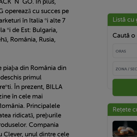
PACK´N´GO. În plus,
G opereazã cu succes pe
Listă cu 
eturi în Italia ºi alte 7
a ºi de Est: Bulgaria,
Caută o 
hã, România, Rusia,
e piaþa din România din
 deschis primul
ºti. În prezent, BILLA
ine în cele mai
România. Principalele
Rețete c
atea ridicatã, preþurile
 produselor. Compania
 Clever, unul dintre cele