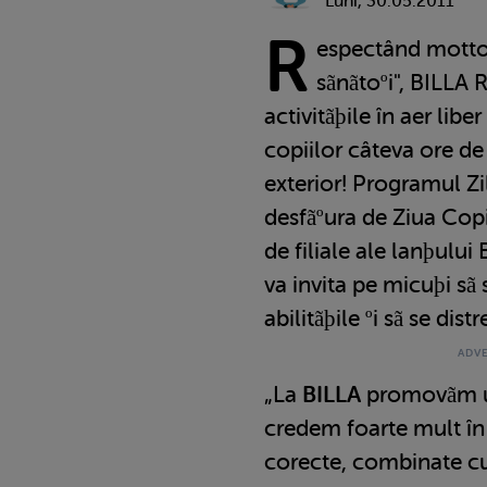
Luni, 30.05.2011
R
espectând motto-u
sãnãtoºi", BILLA 
activitãþile în aer liber
copiilor câteva ore de
exterior! Programul Ziln
desfãºura de Ziua Copi
de filiale ale lanþului 
va invita pe micuþi sã s
abilitãþile ºi sã se distr
„La
BILLA
promovãm un
credem foarte mult în
corecte, combinate cu