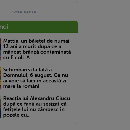
 noi
Mattia, un băiețel de numai
13 ani a murit după ce a
mâncat brânză contaminată
cu E.coli. A...
Schimbarea la față a
Domnului, 6 august. Ce nu
ai voie să faci în această zi
mare la români
Reacția lui Alexandru Ciucu
după ce fanii au sesizat că
fetițele lui nu zâmbesc în
pozele cu...