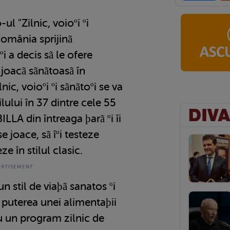
l "Zilnic, voioºi ºi
România sprijinã
 ºi a decis sã le ofere
 joacã sãnãtoasã în
ic, voioºi ºi sãnãtoºi se va
lului în 37 dintre cele 55
BILLA din întreaga þarã ºi îi
e joace, sã îºi testeze
eze în stilul clasic.
 stil de viaþã sanatos ºi
 puterea unei alimentaþii
 un program zilnic de