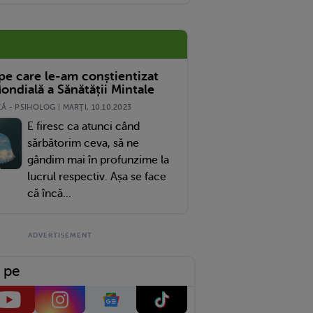
 pe care le-am conștientizat
ondială a Sănătății Mintale
 - PSIHOLOG | MARŢI, 10.10.2023
E firesc ca atunci când
sărbătorim ceva, să ne
gândim mai în profunzime la
lucrul respectiv. Așa se face
că încă...
 pe