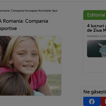
Romania: Compania Incurajaza Activitatile Sportive
Editorial
LLA Romania: Compania
4 lucruri
 sportive
de Ziua M
ANDREEA GUICĂ
Ne găsești