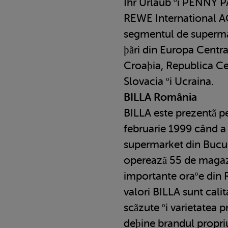
Ihr Urlaub ºi PENNY 
REWE International A
segmentul de supermark
þãri din Europa Central
Croaþia, Republica Ce
Slovacia ºi Ucraina.
BILLA România
BILLA este prezentã p
februarie 1999 când a
supermarket din Bucure
opereazã 55 de magaz
importante oraºe din 
valori BILLA sunt calit
scãzute ºi varietatea
deþine brandul propriu