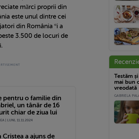
eciate mãrci proprii din
a este unul dintre cei
atori din România ºi a
peste 3.500 de locuri de
.
Recenzi
Testăm și
mai bun c
vreodată
GABRIELA PALA
 pentru o familie din
briel, un tânăr de 16
urit chiar de ziua lui
A | LUNI, 11.11.2024
 Cristea a ajuns de