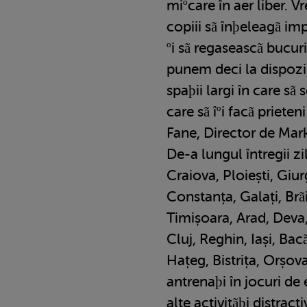
miºcare în aer liber. Vr
copiii sã înþeleagã i
ºi sã regaseascã bucuri
punem deci la dispozi
spaþii largi în care sã s
care sã îºi facã prieten
Fane, Director de Mar
De-a lungul întregii zi
Craiova, Ploiești, Giu
Constanța, Galați, Brã
Timișoara, Arad, Deva
Cluj, Reghin, Iași, Bac
Hațeg, Bistrița, Orșova,
antrenaþi în jocuri de e
alte activitãþi distract