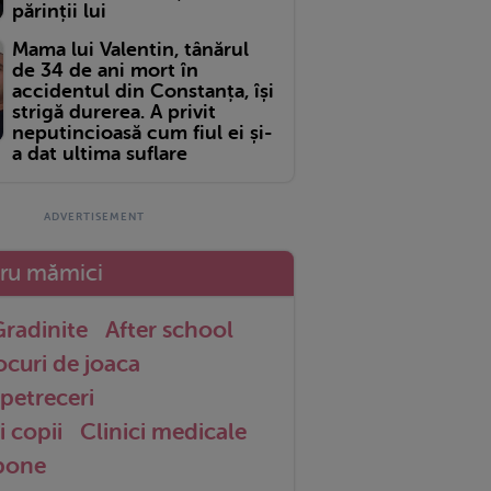
părinții lui
Mama lui Valentin, tânărul
de 34 de ani mort în
accidentul din Constanța, își
strigă durerea. A privit
neputincioasă cum fiul ei și-
a dat ultima suflare
tru mămici
radinite
After school
ocuri de joaca
petreceri
i copii
Clinici medicale
 bone