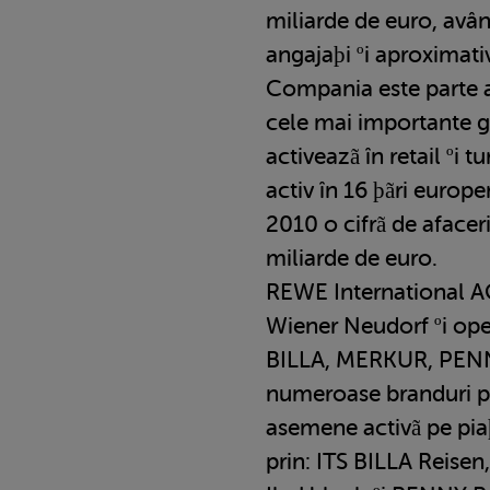
miliarde de euro, avâ
angajaþi ºi aproximativ
Compania este parte 
cele mai importante g
activeazã în retail ºi
activ în 16 þãri europen
2010 o cifrã de afacer
miliarde de euro.
REWE International AG
Wiener Neudorf ºi oper
BILLA, MERKUR, PENNY
numeroase branduri p
asemene activã pe piaþ
prin: ITS BILLA Reis