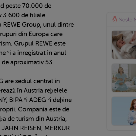
nd peste 70.000 de
 3.600 de filiale.
a REWE Group, unul dintre
rupuri din Europa care
 turism. Grupul REWE este
e ºi a înregistrat în anul
i de aproximativ 53
 are sediul central în
eazã în Austria reþelele
, BIPA ºi ADEG ºi deþine
roprii. Compania este de
a de turism din Austria,
en, JAHN REISEN, MERKUR