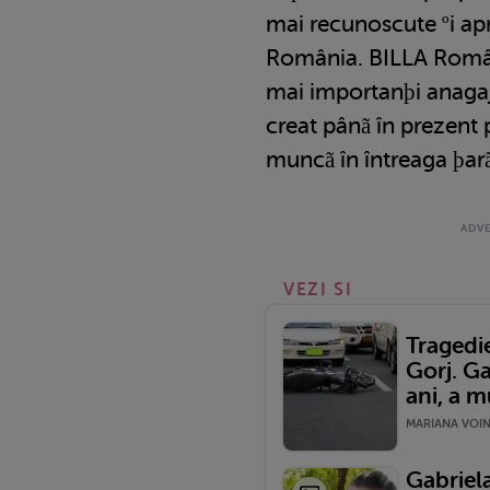
mai recunoscute ºi apr
România. BILLA Români
mai importanþi anagaj
creat pânã în prezent 
muncã în întreaga þarã
VEZI SI
Tragedie
Gorj. Ga
ani, a m
MARIANA VOINE
Gabriela