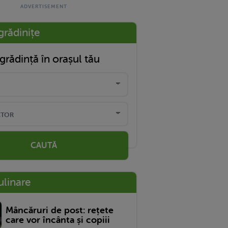
grădinițe
grădință în orașul tău
CAUTĂ
ulinare
Mâncăruri de post: rețete
care vor încânta și copiii