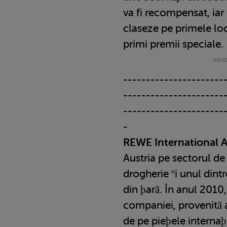
va fi recompensat, iar 
claseze pe primele loc
primi premii speciale.
----------------------
----------------------
----------------------
-
REWE International 
Austria pe sectorul de
drogherie ºi unul dint
din þarã. În anul 2010,
companiei, provenitã at
de pe pieþele internaþ