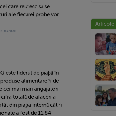
cei care reuºesc sã se
uri ale fiecãrei probe vor
Articole
---------------------------
---------------------------
---------------------------
AG
este liderul de piaþã în
 produse alimentare ºi de
re cei mai mari angajatori
 cifra totalã de afaceri a
ât din piaþa internã cât ºi
ionale a fost de 11.84