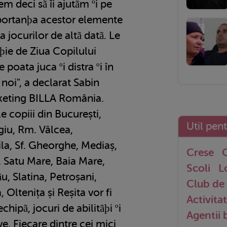
em deci sã îi ajutãm ºi pe
mportanþa acestor elemente
a jocurilor de altã datã. Le
þie de Ziua Copilului
e poata juca ºi distra ºi în
i noi", a declarat Sabin
keting BILLA România.
le copiii din București,
Util pen
rgiu, Rm. Vâlcea,
ila, Sf. Gheorghe, Mediaș,
Crese
G
, Satu Mare, Baia Mare,
Scoli
L
ãu, Slatina, Petroșani,
Club de 
 Oltenița și Reșita vor fi
Activitat
chipã, jocuri de abilitãþi ºi
Agentii
ive. Fiecare dintre cei mici