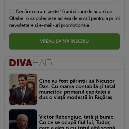
Confirm ca am peste 16 ani si sunt de acord ca
Qbebe.ro sa colecteze adresa de email pentru a primi
newslettere si e-mail-uri promotionale.
VREAU SĂ MĂ ÎNSCRIU
Cine au fost părinții lui Nicușor
Dan. Cu mama contabilă și tatăl
muncitor, primarul capitalei a
dus o viață modestă în Făgăraș
Victor Rebengiuc, tată și bunic.
Cu ce se ocupă fiul lui, Tudor,
care a ales o cu totul altă scenă