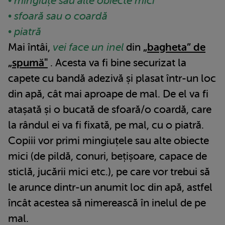
• mingiuțe sau alte obiecte mici
• sfoară sau o coardă
• piatră
Mai întâi,
vei face un inel
din
„bagheta” de
„spumă"
. Acesta va fi bine securizat la
capete cu bandă adezivă și plasat într-un loc
din apă, cât mai aproape de mal. De el va fi
atașată și o bucată de sfoară/o coardă, care
la rândul ei va fi fixată, pe mal, cu o piatră.
Copiii vor primi mingiuțele sau alte obiecte
mici (de pildă, conuri, bețișoare, capace de
sticlă, jucării mici etc.), pe care vor trebui să
le arunce dintr-un anumit loc din apă, astfel
încât acestea să nimerească în inelul de pe
mal.