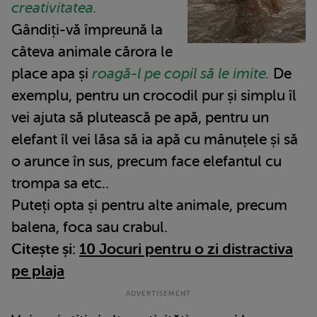
creativitatea.
Gândiți-vă împreună la
câteva animale cărora le
place apa și
roagă-l pe copil să le imite.
De
exemplu, pentru un crocodil pur și simplu îl
vei ajuta să plutească pe apă, pentru un
elefant îl vei lăsa să ia apă cu mânuțele și să
o arunce în sus, precum face elefantul cu
trompa sa etc..
Puteți opta și pentru alte animale, precum
balena, foca sau crabul.
Citește și:
10 Jocuri pentru o zi distractiva
pe plaja