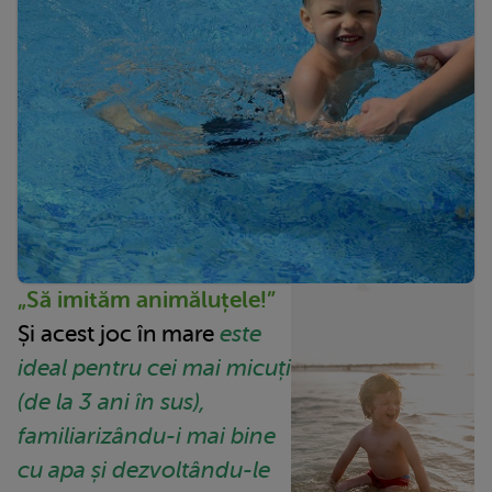
„Să imităm animăluțele!”
Și acest joc în mare
este
ideal pentru cei mai micuți
(de la 3 ani în sus),
familiarizându-i mai bine
cu apa și dezvoltându-le