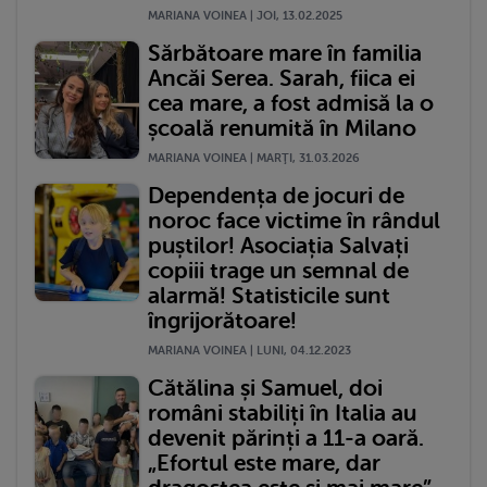
MARIANA VOINEA | JOI, 13.02.2025
Sărbătoare mare în familia
Ancăi Serea. Sarah, fiica ei
cea mare, a fost admisă la o
școală renumită în Milano
MARIANA VOINEA | MARŢI, 31.03.2026
Dependența de jocuri de
noroc face victime în rândul
puștilor! Asociația Salvați
copiii trage un semnal de
alarmă! Statisticile sunt
îngrijorătoare!
MARIANA VOINEA | LUNI, 04.12.2023
Cătălina și Samuel, doi
români stabiliți în Italia au
devenit părinți a 11-a oară.
„Efortul este mare, dar