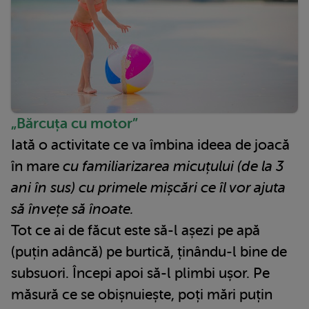
„Bărcuța cu motor”
Iată o activitate ce va îmbina ideea de joacă
în mare
cu familiarizarea micuțului (de la 3
ani în sus) cu primele mișcări ce îl vor ajuta
să învețe să înoate.
Tot ce ai de făcut este să-l așezi pe apă
(puțin adâncă) pe burtică, ținându-l bine de
subsuori. Începi apoi să-l plimbi ușor. Pe
măsură ce se obișnuiește, poți mări puțin