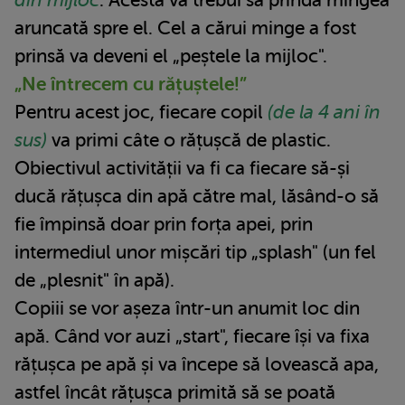
din mijloc
. Acesta va trebui să prindă mingea
aruncată spre el. Cel a cărui minge a fost
prinsă va deveni el „peștele la mijloc".
„Ne întrecem cu rățuștele!”
Pentru acest joc, fiecare copil
(de la 4 ani în
sus)
va primi câte o rățușcă de plastic.
Obiectivul activității va fi ca fiecare să-și
ducă rățușca din apă către mal, lăsând-o să
fie împinsă doar prin forța apei, prin
intermediul unor mișcări tip „splash" (un fel
de „plesnit" în apă).
Copiii se vor așeza într-un anumit loc din
apă. Când vor auzi „start", fiecare își va fixa
rățușca pe apă și va începe să lovească apa,
astfel încât rățușca primită să se poată