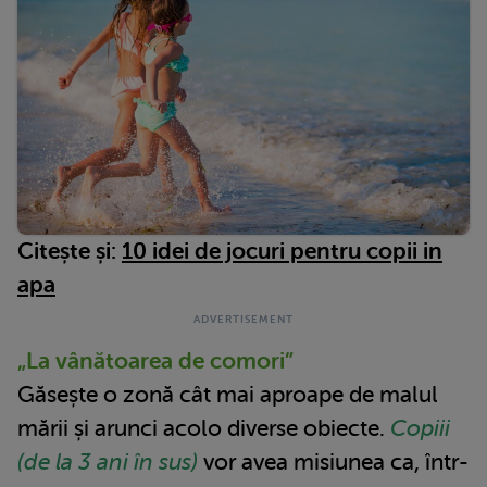
Citește și:
10 idei de jocuri pentru copii in
apa
„La vânătoarea de comori”
Găsește o zonă cât mai aproape de malul
mării și arunci acolo diverse obiecte.
Copiii
(de la 3 ani în sus)
vor avea misiunea ca, într-