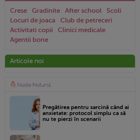
Crese
Gradinite
After school
Scoli
Locuri de joaca
Club de petreceri
Activitati copii
Clinici medicale
Agentii bone
Articole noi
Pregătirea pentru sarcină când ai
anxietate: protocol simplu ca să
nu te pierzi în scenarii