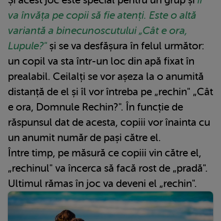
va învăța pe copii să fie atenți.
Este o altă
variantă a binecunoscutului „Cât e ora,
Lupule?"
și se va desfășura în felul următor:
un copil va sta într-un loc din apă fixat în
prealabil. Ceilalți se vor așeza la o anumită
distanță de el și îl vor întreba pe „rechin" „Cât
e ora, Domnule Rechin?". În funcție de
răspunsul dat de acesta, copiii vor înainta cu
un anumit număr de pași către el.
Între timp, pe măsură ce copiii vin către el,
„rechinul" va încerca să facă rost de „pradă".
Ultimul rămas în joc va deveni el „rechin".