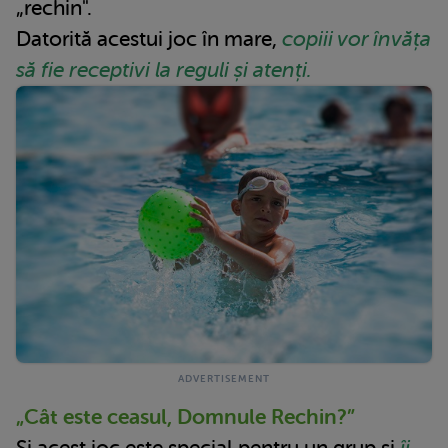
„rechin".
Datorită acestui joc în mare,
copiii vor învăța
să fie receptivi la reguli și atenți.
„Cât este ceasul, Domnule Rechin?”
Și acest joc este special pentru un grup și
îi