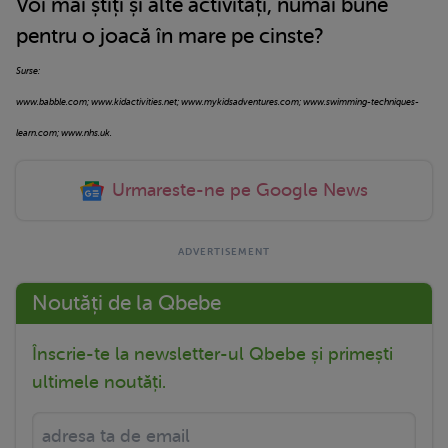
Voi mai știți și alte activități, numai bune
pentru o joacă în mare pe cinste?
Surse:
www.babble.com; www.kidactivities.net; www.mykidsadventures.com; www.swimming-techniques-
learn.com; www.nhs.uk.
Urmareste-ne pe Google News
Noutăți de la Qbebe
Înscrie-te la newsletter-ul Qbebe și primești
ultimele noutăți.