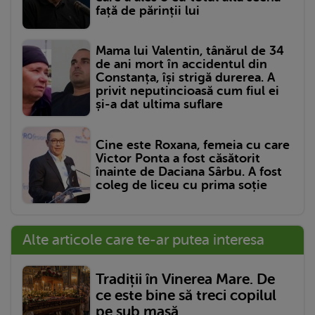
față de părinții lui
Mama lui Valentin, tânărul de 34
de ani mort în accidentul din
Constanța, își strigă durerea. A
privit neputincioasă cum fiul ei
și-a dat ultima suflare
Cine este Roxana, femeia cu care
Victor Ponta a fost căsătorit
înainte de Daciana Sârbu. A fost
coleg de liceu cu prima soție
Alte articole care te-ar putea interesa
Tradiții în Vinerea Mare. De
ce este bine să treci copilul
pe sub masă