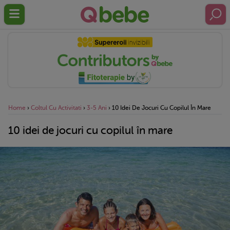
Home
›
Coltul Cu Activitati
›
3-5 Ani
›
10 Idei De Jocuri Cu Copilul În Mare
10 idei de jocuri cu copilul în mare