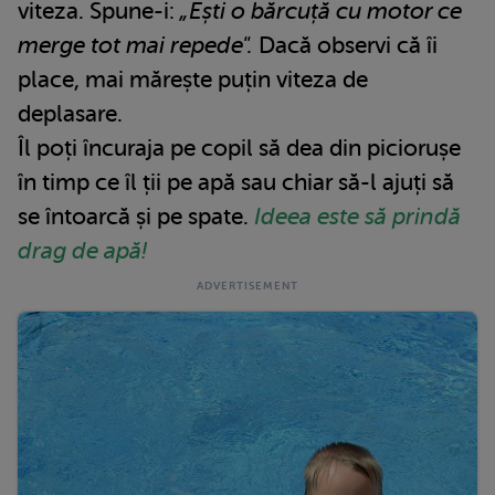
viteza. Spune-i:
„Ești o bărcuță cu motor ce
merge tot mai repede".
Dacă observi că îi
place, mai mărește puțin viteza de
deplasare.
Îl poți încuraja pe copil să dea din piciorușe
în timp ce îl ții pe apă sau chiar să-l ajuți să
se întoarcă și pe spate.
Ideea este să prindă
drag de apă!