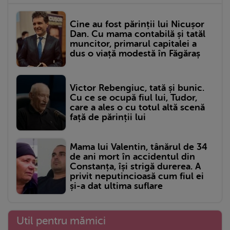
Cine au fost părinții lui Nicușor
Dan. Cu mama contabilă și tatăl
muncitor, primarul capitalei a
dus o viață modestă în Făgăraș
Victor Rebengiuc, tată și bunic.
Cu ce se ocupă fiul lui, Tudor,
care a ales o cu totul altă scenă
față de părinții lui
Mama lui Valentin, tânărul de 34
de ani mort în accidentul din
Constanța, își strigă durerea. A
privit neputincioasă cum fiul ei
și-a dat ultima suflare
Util pentru mămici