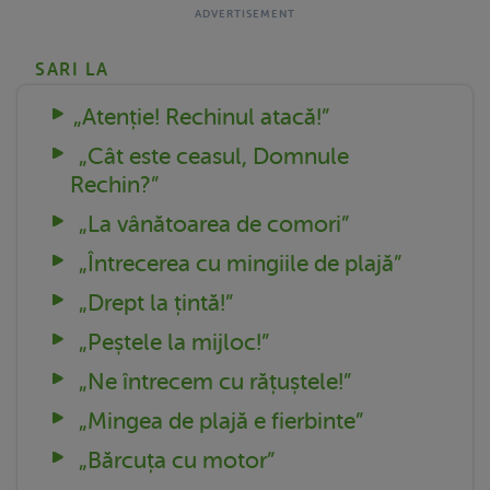
SARI LA
„Atenție! Rechinul atacă!”
„Cât este ceasul, Domnule
Rechin?”
„La vânătoarea de comori”
„Întrecerea cu mingiile de plajă”
„Drept la țintă!”
„Peștele la mijloc!”
„Ne întrecem cu rățuștele!”
„Mingea de plajă e fierbinte”
„Bărcuța cu motor”