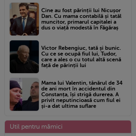
Cine au fost părinții lui Nicușor
Dan. Cu mama contabilă și tatăl
muncitor, primarul capitalei a
dus o viață modestă în Făgăraș
Victor Rebengiuc, tată și bunic.
Cu ce se ocupă fiul lui, Tudor,
care a ales o cu totul altă scenă
față de părinții lui
Mama lui Valentin, tânărul de 34
de ani mort în accidentul din
Constanța, își strigă durerea. A
privit neputincioasă cum fiul ei
și-a dat ultima suflare
Util pentru mămici