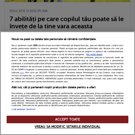
EDUCATIE SI DISCIPLINA
7 abilități pe care copilul tău poate să le
învețe de la tine vara aceasta
ALINA NEDELCU - REDACTOR SENIOR | MARŢI, 08.06.2021
Nouă ne pasă ca datele tale personale să rămână confidențiale
Noi și partenerii noștri
1019
stocăm și/sau accesăm informații pe dispozitivul dvs., precum identificatorii cookie unici
pentru prelucrarea datelor cu caracter personal. Puteți accepta sau gestiona preferințele dvs. făcând clic mai jos,
Mama
respectiv vă puteți opune utilizării unui interes legitim în orice moment pe pagina cu politica de confidențialitate.
Aceste alegeri vor fi raportate partenerilor noștri și nu vă vor afecta navigarea.
Mai multe detalii
Noi si partenerii nostri (retelele de socializare si agentiile de publicitate partenere, precum si furnizorii nostri de
servicii de date analitice) prelucram date pentru a permite website-ului sa functioneze, pentru a personaliza
continutul si anunturile publicitare afisate in functie de interesele si/sau profilul dvs., pentru a va oferi functionalitati
aferente retelelor de socializare si pentru a analiza traficul pe website. Beneficiati de drepturile prevazute de art. 15-
22 din GDPR in legatura cu prelucrarea datelor cu caracter personal. Aceste drepturi pot fi exercitate prin modalitatea
indicata
aici
. Prin click pe “ACCEPT TOATE”, acceptati folosirea tuturor Tehnologiilor de tip Cookie, care implica
inclusiv acceptul dvs. cu privire la stocarea/accesarea informatiilor de catre Vendor-ii cu care colaboram. Prin click
pe “VREAU SA MODIFIC SETARILE INDIVIDUAL” puteti schimba preferintele in mod individual, mai putin cele legate
de cookie strict necesare pentru functionarea website-ului.
Atât noi, cât și partenerii noștri prelucrăm datele pentru a oferi:
Dezvoltarea și îmbunătățirea serviciilor. Măsurarea performanței reclamelor. Stocarea și/sau accesarea informațiilor
de pe un dispozitiv. Utilizarea profilurilor pentru selectarea conținutului personalizat. Crearea profilurilor de conținut
personalizat. Utilizarea profilurilor pentru selectarea publicității personalizate. Crearea profilurilor pentru publicitate
personalizată. Măsurarea performanței conținutului. Înțelegerea publicului prin statistici sau combinații de date din
surse diferite. Utilizarea de date limitate pentru a selecta publicitatea. Utilizarea datelor limitate pentru a selecta
conținutul. Date precise de geolocație și identificarea prin scanarea dispozitivului.
Listă parteneri (furnizori)
ACCEPT TOATE
VREAU SA MODIFIC SETARILE INDIVIDUAL