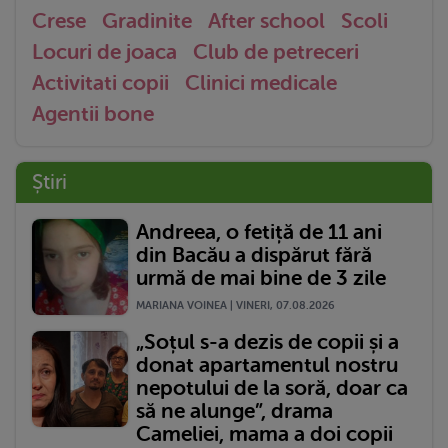
Crese
Gradinite
After school
Scoli
Locuri de joaca
Club de petreceri
Activitati copii
Clinici medicale
Agentii bone
Știri
Andreea, o fetiță de 11 ani
din Bacău a dispărut fără
urmă de mai bine de 3 zile
MARIANA VOINEA | VINERI, 07.08.2026
„Soțul s-a dezis de copii și a
donat apartamentul nostru
nepotului de la soră, doar ca
să ne alunge”, drama
Cameliei, mama a doi copii