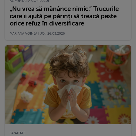
ALIMENTATIA COPILULUI
„Nu vrea să mănânce nimic.” Trucurile
care îi ajută pe părinți să treacă peste
orice refuz în diversificare
MARIANA VOINEA | JOI, 26.03.2026
SANATATE