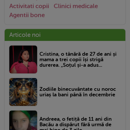
Activitati copii
Clinici medicale
Agentii bone
Articole noi
Cristina, o tânără de 27 de ani și
mama a trei copii își strigă
durerea. „Soțul și-a adus...
Zodiile binecuvântate cu noroc
uriaș la bani până în decembrie
Andreea, o fetiță de 11 ani din
Bacău a dispărut fără urmă de
mai bine de 3 zile