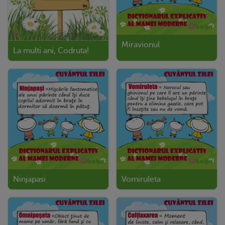
Miravionul
La multi ani, Codruta!
Ninjapasi
Vomiruleta