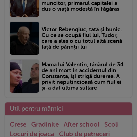
muncitor, primarul capitalei a
dus o viață modestă în Făgăraș
Victor Rebengiuc, tată și bunic.
Cu ce se ocupă fiul lui, Tudor,
care a ales o cu totul altă scenă
față de părinții lui
Mama lui Valentin, tânărul de 34
de ani mort în accidentul din
Constanța, își strigă durerea. A
privit neputincioasă cum fiul ei
și-a dat ultima suflare
Util pentru mămici
Crese
Gradinite
After school
Scoli
Locuri de joaca
Club de petreceri