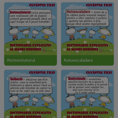
Atotnestiutorul
Autoescaladare