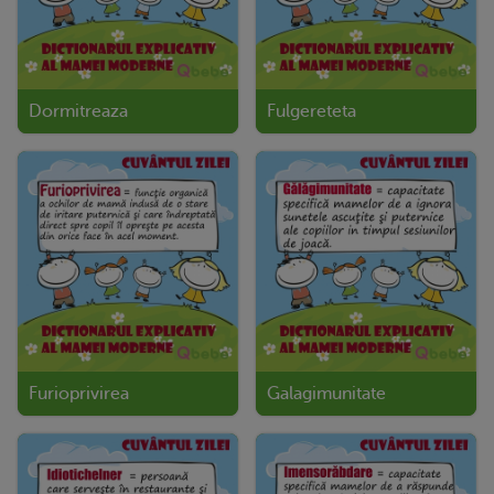
Dormitreaza
Fulgereteta
Furioprivirea
Galagimunitate