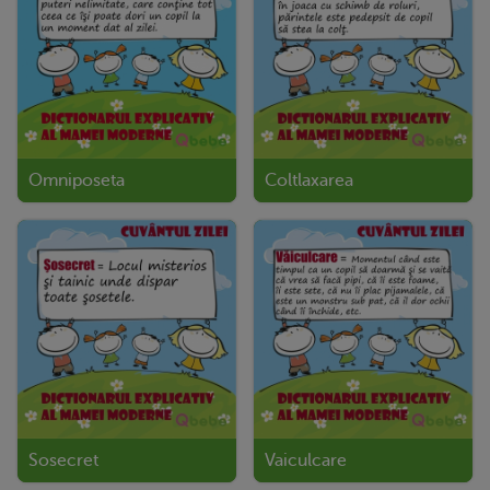
Omniposeta
Coltlaxarea
Sosecret
Vaiculcare