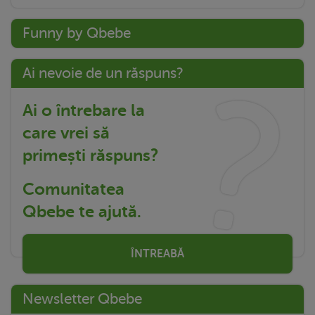
Funny by Qbebe
Ai nevoie de un răspuns?
Ai o întrebare la
care vrei să
primești răspuns?
Comunitatea
Qbebe te ajută.
ÎNTREABĂ
Newsletter Qbebe