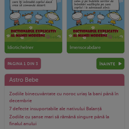
Idiotichelner
Imensorabdare
PAGINA
1
DIN
3
ÎNAINTE
Astro Bebe
Zodiile binecuvântate cu noroc uriaș la bani până în
decembrie
7 defecte insuportabile ale nativului Balanță
Zodiile cu șanse mari să rămână singure până la
finalul anului