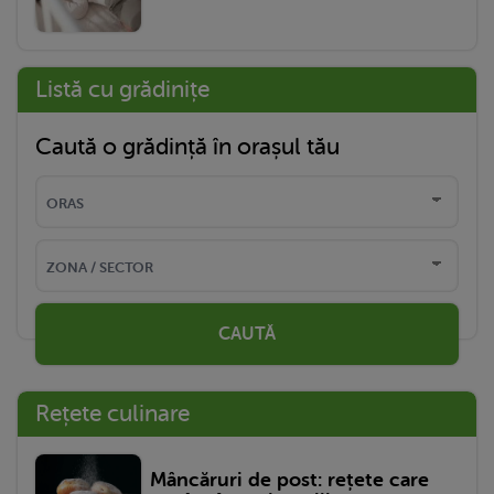
Listă cu grădinițe
Caută o grădință în orașul tău
CAUTĂ
Rețete culinare
Mâncăruri de post: rețete care