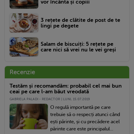
vor încânta și copiii
3 rețete de clătite de post de te
lingi pe degete
Salam de biscuiți: 5 rețete pe
care nici să vrei nu le vei greși
Recenzie
Testăm și recomandăm: probabil cel mai bun
ceai pe care l-am băut vreodată
GABRIELA PALADI - REDACTOR | LUNI, 15.07.2019
O regulă importantă pe care
trebuie să o respecți atunci când
ești părinte, și cu precădere acel
părinte care este principalul...