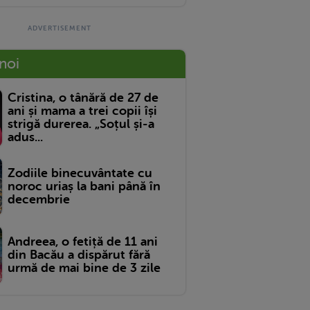
 noi
Cristina, o tânără de 27 de
ani și mama a trei copii își
strigă durerea. „Soțul și-a
adus...
Zodiile binecuvântate cu
noroc uriaș la bani până în
decembrie
Andreea, o fetiță de 11 ani
din Bacău a dispărut fără
urmă de mai bine de 3 zile