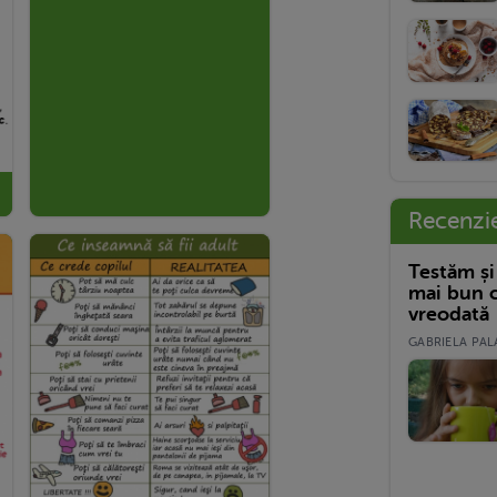
Recenzi
Testăm și
mai bun c
vreodată
GABRIELA PALA