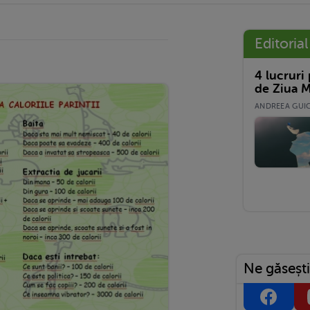
Editorial
4 lucruri
de Ziua M
ANDREEA GUICĂ
Ne găsești