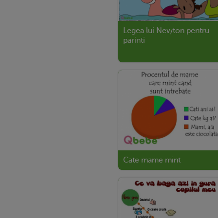
Legea lui Newton pentru
parinti
Cate mame mint