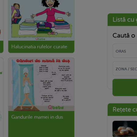
Listă cu 
Caută o 
Halucinatia rufelor curate
Rețete c
Gandurile mamei in dus