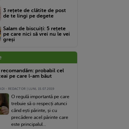
3 rețete de clătite de post
de te lingi pe degete
Salam de biscuiți: 5 rețete
pe care nici să vrei nu le vei
greși
e
 recomandăm: probabil cel
eai pe care l-am băut
DI - REDACTOR | LUNI, 15.07.2019
O regulă importantă pe care
trebuie să o respecți atunci
când ești părinte, și cu
precădere acel părinte care
este principalul...