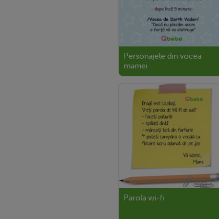
Personajele din vocea
mamei
Parola wi-fi