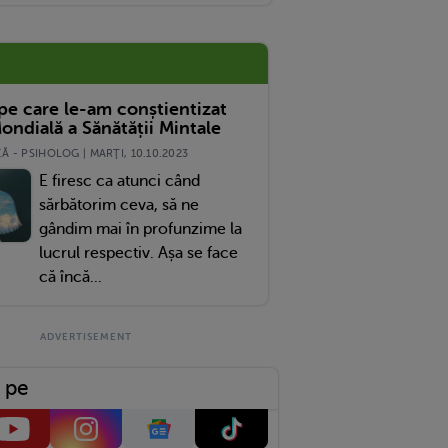
 pe care le-am conștientizat
ondială a Sănătății Mintale
 - PSIHOLOG | MARŢI, 10.10.2023
E firesc ca atunci când
sărbătorim ceva, să ne
gândim mai în profunzime la
lucrul respectiv. Așa se face
că încă...
 pe