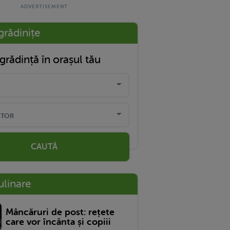
grădinițe
grădință în orașul tău
CAUTĂ
ulinare
Mâncăruri de post: rețete
care vor încânta și copiii