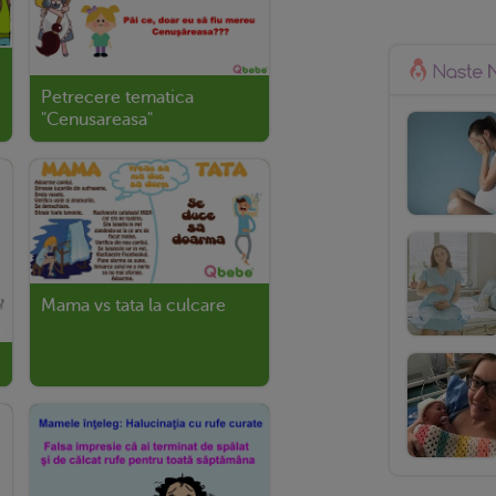
Petrecere tematica
"Cenusareasa"
Mama vs tata la culcare