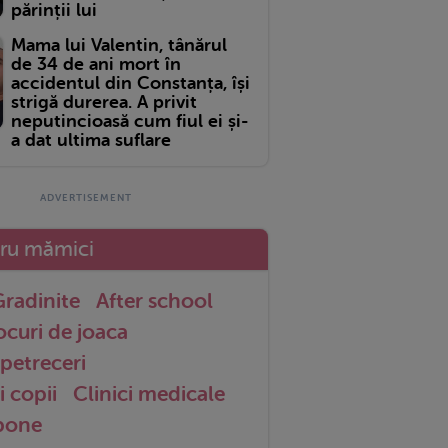
părinții lui
Mama lui Valentin, tânărul
de 34 de ani mort în
accidentul din Constanța, își
strigă durerea. A privit
neputincioasă cum fiul ei și-
a dat ultima suflare
tru mămici
radinite
After school
ocuri de joaca
petreceri
i copii
Clinici medicale
 bone