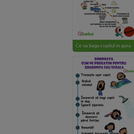
Ce va baga copilul in gura