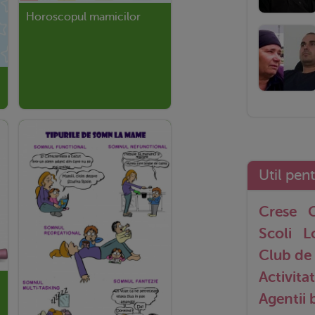
Horoscopul mamicilor
Util pen
Crese
G
Scoli
L
Club de 
Activitat
Agentii