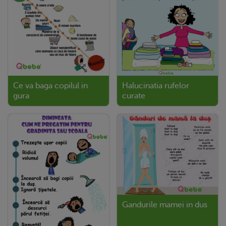
Ce va baga copilul in
Halucinatia rufelor
gura
curate
Gandurile mamei in dus