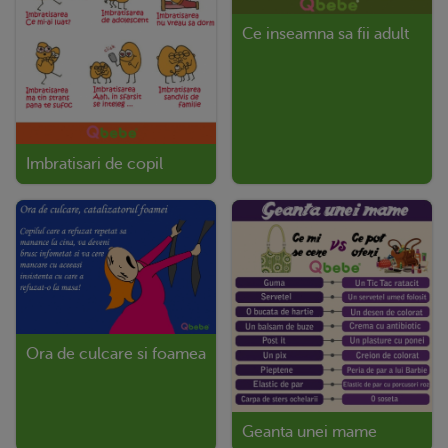
Ce inseamna sa fii adult
Imbratisari de copil
Ora de culcare si foamea
Geanta unei mame