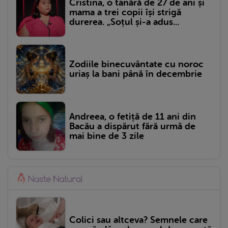
Cristina, o tânără de 27 de ani și
mama a trei copii își strigă
durerea. „Soțul și-a adus...
Zodiile binecuvântate cu noroc
uriaș la bani până în decembrie
Andreea, o fetiță de 11 ani din
Bacău a dispărut fără urmă de
mai bine de 3 zile
Colici sau altceva? Semnele care