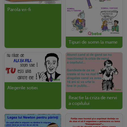
Parola wi-fi
Tipuri de somn la mame
Alegerile sotiei
Reactie la criza de nervi
a copilului