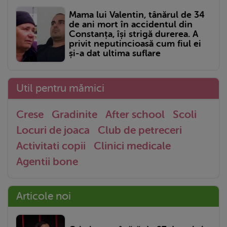
Mama lui Valentin, tânărul de 34
de ani mort în accidentul din
Constanța, își strigă durerea. A
privit neputincioasă cum fiul ei
și-a dat ultima suflare
Util pentru mămici
Crese
Gradinite
After school
Scoli
Locuri de joaca
Club de petreceri
Activitati copii
Clinici medicale
Agentii bone
Articole noi