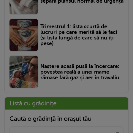
separă plânsul normal de urgență
Trimestrul 1: lista scurtă de
lucruri pe care merită să le faci
(și lista lungă de care să nu îți
pese)
Naștere acasă pusă la încercare:
povestea reală a unei mame
rămase fără gaz și aer în travaliu
Listă cu grădinițe
Caută o grădință în orașul tău