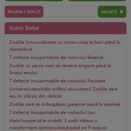
PAGINA
1
DIN
17
ÎNAINTE
Astro Bebe
Zodiile binecuvântate cu noroc uriaș la bani până în
decembrie
7 defecte insuportabile ale nativului Balanță
Zodiile cu șanse mari să rămână singure până la
finalul anului
7 defecte insuportabile ale nativului Fecioară
Universul deschide cufărul abundeței! Zodiile care
ies, în, sfârșit, din sărăcie
Zodiile care se îmbogățesc garantat până la toamnă
7 defecte insuportabile ale nativului Leu
Viața începe să le surâdă. 3 zodii trăiesc o
transformare spectaculoasă până pe 9 august