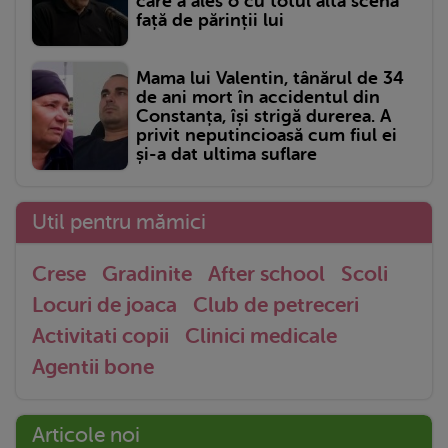
care a ales o cu totul altă scenă
față de părinții lui
Mama lui Valentin, tânărul de 34
de ani mort în accidentul din
Constanța, își strigă durerea. A
privit neputincioasă cum fiul ei
și-a dat ultima suflare
Util pentru mămici
Crese
Gradinite
After school
Scoli
Locuri de joaca
Club de petreceri
Activitati copii
Clinici medicale
Agentii bone
Articole noi