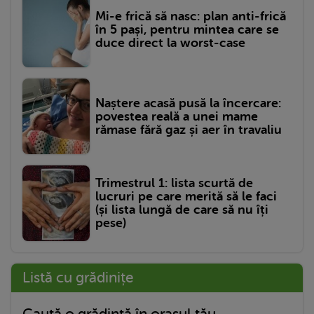
Mi-e frică să nasc: plan anti-frică
în 5 pași, pentru mintea care se
duce direct la worst-case
Naștere acasă pusă la încercare:
povestea reală a unei mame
rămase fără gaz și aer în travaliu
Trimestrul 1: lista scurtă de
lucruri pe care merită să le faci
(și lista lungă de care să nu îți
pese)
Listă cu grădinițe