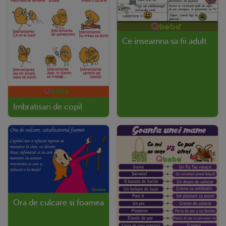
Ce inseamna sa fii adult
Imbratisari de copil
Ora de culcare si foamea