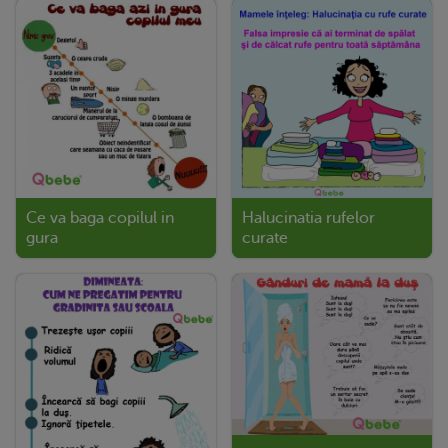
Ce va baga copilul in
Halucinatia rufelor
gura
curate