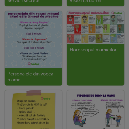
Servicii secrete
Visezi ca dormi
Horoscopul mamicilor
Personajele din vocea
mamei