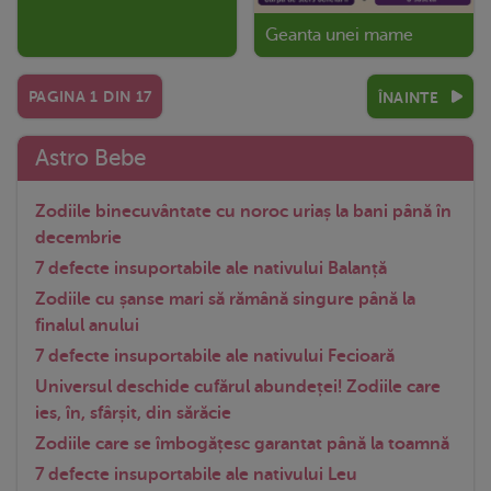
Geanta unei mame
PAGINA
1
DIN
17
ÎNAINTE
Astro Bebe
Zodiile binecuvântate cu noroc uriaș la bani până în
decembrie
7 defecte insuportabile ale nativului Balanță
Zodiile cu șanse mari să rămână singure până la
finalul anului
7 defecte insuportabile ale nativului Fecioară
Universul deschide cufărul abundeței! Zodiile care
ies, în, sfârșit, din sărăcie
Zodiile care se îmbogățesc garantat până la toamnă
7 defecte insuportabile ale nativului Leu