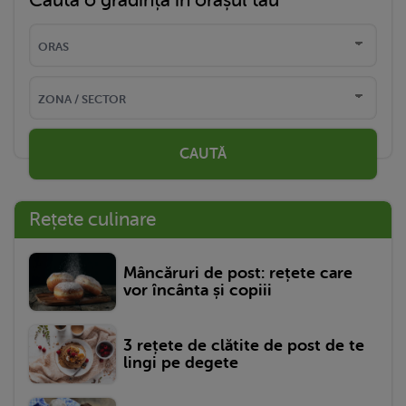
Caută o grădință în orașul tău
CAUTĂ
Rețete culinare
Mâncăruri de post: rețete care
vor încânta și copiii
3 rețete de clătite de post de te
lingi pe degete