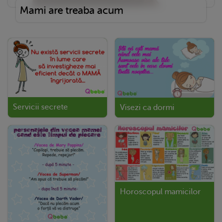
Mami are treaba acum
Servicii secrete
Visezi ca dormi
Horoscopul mamicilor