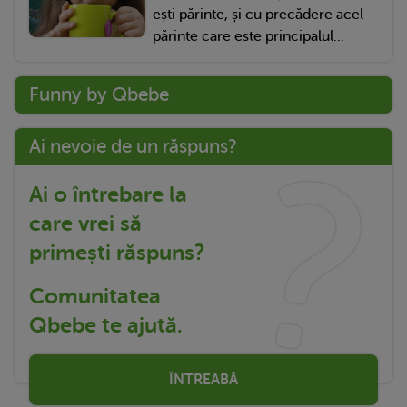
ești părinte, și cu precădere acel
părinte care este principalul...
Funny by Qbebe
Ai nevoie de un răspuns?
Ai o întrebare la
care vrei să
primești răspuns?
Comunitatea
Qbebe te ajută.
ÎNTREABĂ