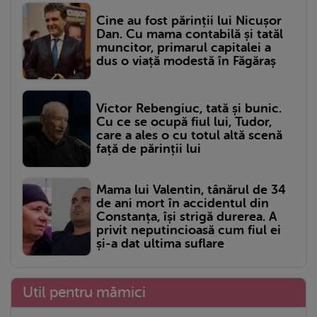
Cine au fost părinții lui Nicușor
Dan. Cu mama contabilă și tatăl
muncitor, primarul capitalei a
dus o viață modestă în Făgăraș
Victor Rebengiuc, tată și bunic.
Cu ce se ocupă fiul lui, Tudor,
care a ales o cu totul altă scenă
față de părinții lui
Mama lui Valentin, tânărul de 34
de ani mort în accidentul din
Constanța, își strigă durerea. A
privit neputincioasă cum fiul ei
și-a dat ultima suflare
Util pentru mămici