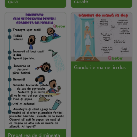
gura
curate
Gandurile mamei in dus
Pregatirea de dimineata