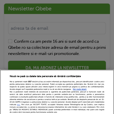
Newsletter Qbebe
Confirm ca am peste 16 ani si sunt de acord ca
Qbebe.ro sa colecteze adresa de email pentru a primi
newslettere si e-mail-uri promotionale.
DA, MA ABONEZ LA NEWSLETTER
Nouă ne pasă ca datele tale personale să rămână confidențiale
Noi și partenerii noștri
1017
stocăm și/sau accesăm informații pe dispozitivul dvs., precum identificatorii cookie unici
pentru prelucrarea datelor cu caracter personal. Puteți accepta sau gestiona preferințele dvs. făcând clic mai jos,
respectiv vă puteți opune utilizării unui interes legitim în orice moment pe pagina cu politica de confidențialitate.
Aceste alegeri vor fi raportate partenerilor noștri și nu vă vor afecta navigarea.
Mai multe detalii
Noi si partenerii nostri (retelele de socializare si agentiile de publicitate partenere, precum si furnizorii nostri de
servicii de date analitice) prelucram date pentru a permite website-ului sa functioneze, pentru a personaliza
continutul si anunturile publicitare afisate in functie de interesele si/sau profilul dvs., pentru a va oferi functionalitati
aferente retelelor de socializare si pentru a analiza traficul pe website. Beneficiati de drepturile prevazute de art. 15-
22 din GDPR in legatura cu prelucrarea datelor cu caracter personal. Aceste drepturi pot fi exercitate prin modalitatea
indicata
aici
. Prin click pe “ACCEPT TOATE”, acceptati folosirea tuturor Tehnologiilor de tip Cookie, care implica
inclusiv acceptul dvs. cu privire la stocarea/accesarea informatiilor de catre Vendor-ii cu care colaboram. Prin click
Echipa Editoriala
Newsletter
Contact
pe “VREAU SA MODIFIC SETARILE INDIVIDUAL” puteti schimba preferintele in mod individual, mai putin cele legate
de cookie strict necesare pentru functionarea website-ului.