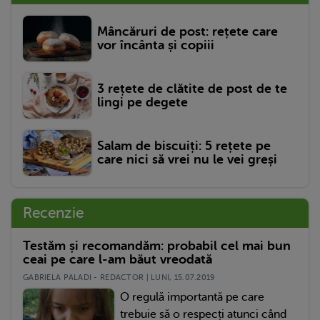
Mâncăruri de post: rețete care
vor încânta și copiii
3 rețete de clătite de post de te
lingi pe degete
Salam de biscuiți: 5 rețete pe
care nici să vrei nu le vei greși
Recenzie
Testăm și recomandăm: probabil cel mai bun
ceai pe care l-am băut vreodată
GABRIELA PALADI - REDACTOR | LUNI, 15.07.2019
O regulă importantă pe care
trebuie să o respecți atunci când