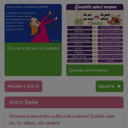
Ora de culcare si foamea
Geanta unei mame
PAGINA
1
DIN
17
ÎNAINTE
Astro Bebe
Universul deschide cufărul abundeței! Zodiile care
ies, în, sfârșit, din sărăcie