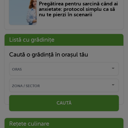
Pregătirea pentru sarcină când ai
anxietate: protocol simplu ca să
nu te pierzi în scenarii
Listă cu grădinițe
Caută o grădință în orașul tău
CAUTĂ
Rețete culinare