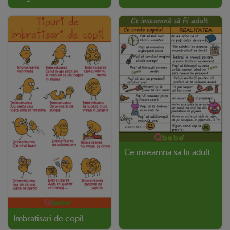
Ce inseamna sa fii adult
Imbratisari de copil