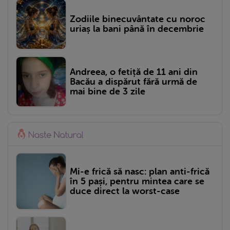
Zodiile binecuvântate cu noroc
uriaș la bani până în decembrie
Andreea, o fetiță de 11 ani din
Bacău a dispărut fără urmă de
mai bine de 3 zile
Mi-e frică să nasc: plan anti-frică
în 5 pași, pentru mintea care se
duce direct la worst-case