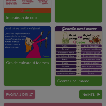
Imbratisari de copil
Ora de culcare si foamea
Geanta unei mame
PAGINA
1
DIN
17
ÎNAINTE