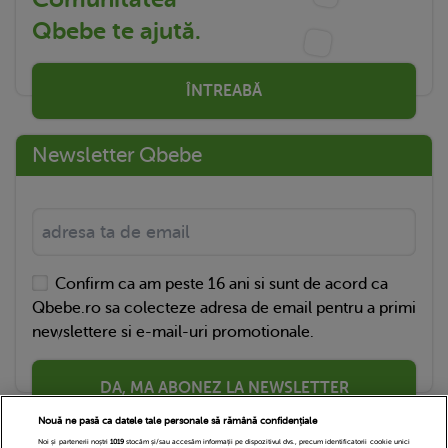
Qbebe te ajută.
ÎNTREABĂ
Newsletter Qbebe
Confirm ca am peste 16 ani si sunt de acord ca
Qbebe.ro sa colecteze adresa de email pentru a primi
newslettere si e-mail-uri promotionale.
DA, MA ABONEZ LA NEWSLETTER
Nouă ne pasă ca datele tale personale să rămână confidențiale
Noi și partenerii noștri
1019
stocăm și/sau accesăm informații pe dispozitivul dvs., precum identificatorii cookie unici