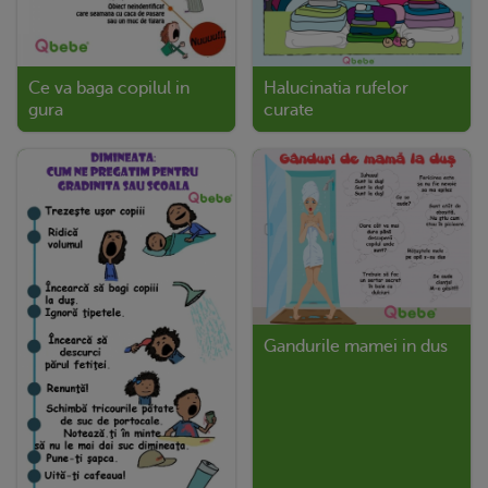
Ce va baga copilul in
Halucinatia rufelor
gura
curate
Gandurile mamei in dus