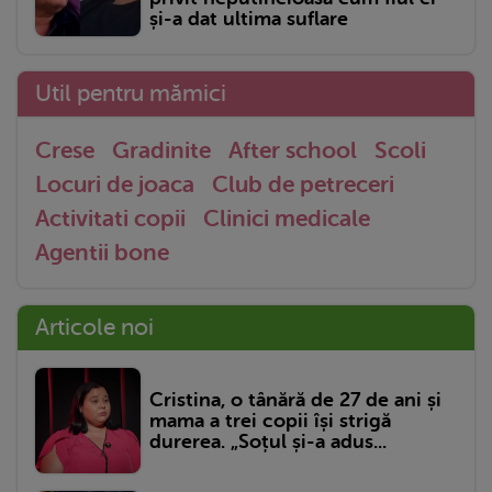
și-a dat ultima suflare
Util pentru mămici
Crese
Gradinite
After school
Scoli
Locuri de joaca
Club de petreceri
Activitati copii
Clinici medicale
Agentii bone
Articole noi
Cristina, o tânără de 27 de ani și
mama a trei copii își strigă
durerea. „Soțul și-a adus...