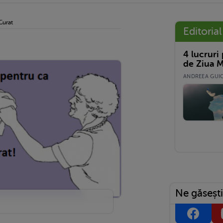
Curat
Editorial
4 lucruri
de Ziua M
ANDREEA GUICĂ
Ne găsești