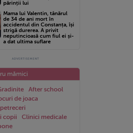
părinții lui
Mama lui Valentin, tânărul
de 34 de ani mort în
accidentul din Constanța, își
strigă durerea. A privit
neputincioasă cum fiul ei și-
a dat ultima suflare
tru mămici
radinite
After school
ocuri de joaca
petreceri
i copii
Clinici medicale
 bone