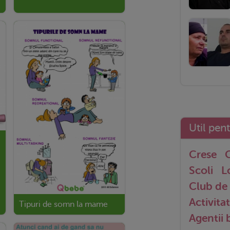
Util pen
Crese
G
Scoli
L
Club de 
Activitat
Tipuri de somn la mame
Agentii