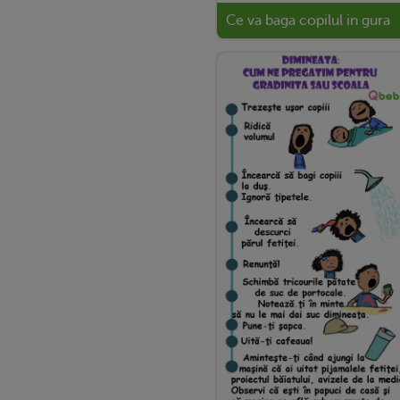
Ce va baga copilul in gura