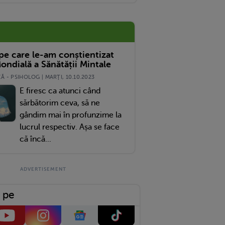
 pe care le-am conștientizat
ondială a Sănătății Mintale
 - PSIHOLOG | MARŢI, 10.10.2023
E firesc ca atunci când
sărbătorim ceva, să ne
gândim mai în profunzime la
lucrul respectiv. Așa se face
că încă...
 pe