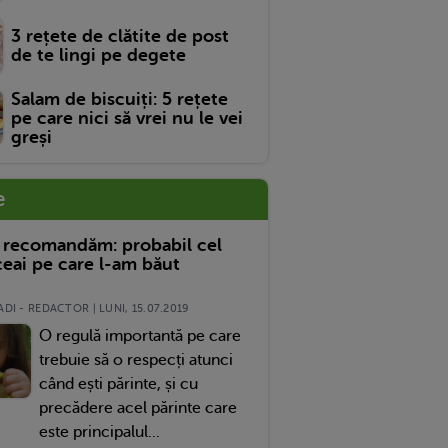
3 rețete de clătite de post
de te lingi pe degete
Salam de biscuiți: 5 rețete
pe care nici să vrei nu le vei
greși
e
 recomandăm: probabil cel
eai pe care l-am băut
DI - REDACTOR | LUNI, 15.07.2019
O regulă importantă pe care
trebuie să o respecți atunci
când ești părinte, și cu
precădere acel părinte care
este principalul...