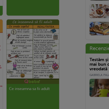
Recenzi
Testăm și
mai bun c
vreodată
GABRIELA PALA
Ce inseamna sa fii adult