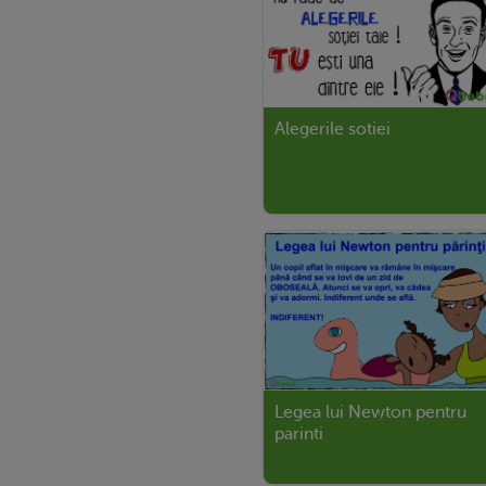
Alegerile sotiei
Legea lui Newton pentru
parinti