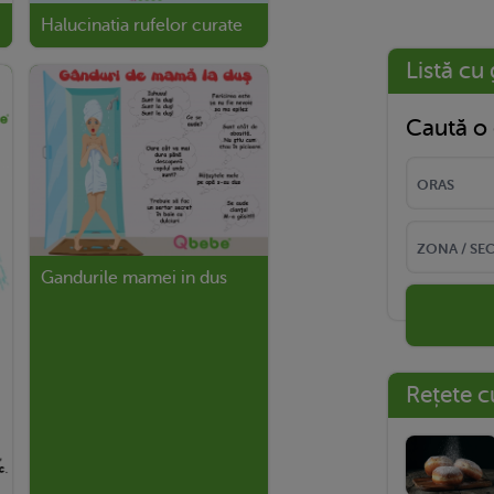
Halucinatia rufelor curate
Listă cu 
Caută o 
Gandurile mamei in dus
Rețete c