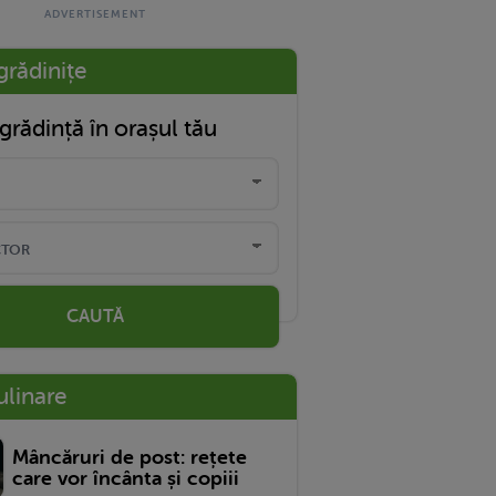
grădinițe
grădință în orașul tău
CAUTĂ
ulinare
Mâncăruri de post: rețete
care vor încânta și copiii