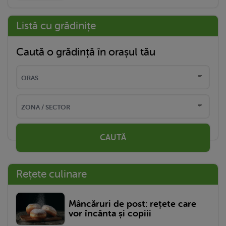
Listă cu grădinițe
Caută o grădință în orașul tău
CAUTĂ
Rețete culinare
Mâncăruri de post: rețete care
vor încânta și copiii