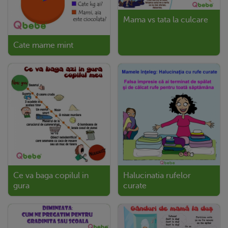
Mama vs tata la culcare
Cate mame mint
Ce va baga copilul in
Halucinatia rufelor
gura
curate