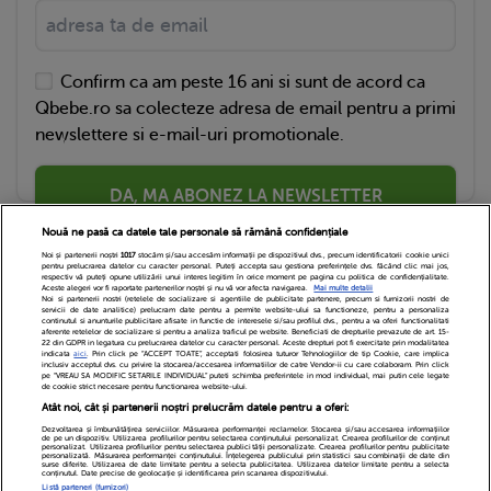
Confirm ca am peste 16 ani si sunt de acord ca
Qbebe.ro sa colecteze adresa de email pentru a primi
newslettere si e-mail-uri promotionale.
DA, MA ABONEZ LA NEWSLETTER
Nouă ne pasă ca datele tale personale să rămână confidențiale
Noi și partenerii noștri
1017
stocăm și/sau accesăm informații pe dispozitivul dvs., precum identificatorii cookie unici
pentru prelucrarea datelor cu caracter personal. Puteți accepta sau gestiona preferințele dvs. făcând clic mai jos,
respectiv vă puteți opune utilizării unui interes legitim în orice moment pe pagina cu politica de confidențialitate.
Aceste alegeri vor fi raportate partenerilor noștri și nu vă vor afecta navigarea.
Mai multe detalii
Noi si partenerii nostri (retelele de socializare si agentiile de publicitate partenere, precum si furnizorii nostri de
servicii de date analitice) prelucram date pentru a permite website-ului sa functioneze, pentru a personaliza
continutul si anunturile publicitare afisate in functie de interesele si/sau profilul dvs., pentru a va oferi functionalitati
aferente retelelor de socializare si pentru a analiza traficul pe website. Beneficiati de drepturile prevazute de art. 15-
22 din GDPR in legatura cu prelucrarea datelor cu caracter personal. Aceste drepturi pot fi exercitate prin modalitatea
indicata
aici
. Prin click pe “ACCEPT TOATE”, acceptati folosirea tuturor Tehnologiilor de tip Cookie, care implica
inclusiv acceptul dvs. cu privire la stocarea/accesarea informatiilor de catre Vendor-ii cu care colaboram. Prin click
Echipa Editoriala
Newsletter
Contact
pe “VREAU SA MODIFIC SETARILE INDIVIDUAL” puteti schimba preferintele in mod individual, mai putin cele legate
de cookie strict necesare pentru functionarea website-ului.
Atât noi, cât și partenerii noștri prelucrăm datele pentru a oferi:
Cariere
Cookies
Politica de confidentialitate
Dezvoltarea și îmbunătățirea serviciilor. Măsurarea performanței reclamelor. Stocarea și/sau accesarea informațiilor
de pe un dispozitiv. Utilizarea profilurilor pentru selectarea conținutului personalizat. Crearea profilurilor de conținut
DivaHair Cosmetics
Despre noi
personalizat. Utilizarea profilurilor pentru selectarea publicității personalizate. Crearea profilurilor pentru publicitate
personalizată. Măsurarea performanței conținutului. Înțelegerea publicului prin statistici sau combinații de date din
surse diferite. Utilizarea de date limitate pentru a selecta publicitatea. Utilizarea datelor limitate pentru a selecta
conținutul. Date precise de geolocație și identificarea prin scanarea dispozitivului.
Termeni si conditii
Setari Cookies
Listă parteneri (furnizori)