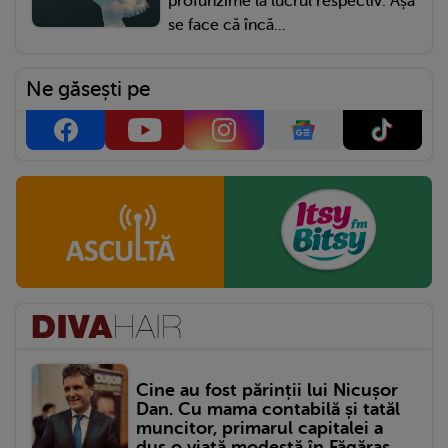
profunzime la lucrul respectiv. Așa
se face că încă...
Ne găsești pe
Cine au fost părinții lui Nicușor
Dan. Cu mama contabilă și tatăl
muncitor, primarul capitalei a
dus o viață modestă în Făgăraș