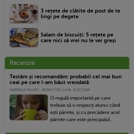
3 rețete de clătite de post de te
lingi pe degete
Salam de biscuiți: 5 rețete pe
care nici să vrei nu le vei greși
Recenzie
Testăm și recomandăm: probabil cel mai bun
ceai pe care l-am băut vreodată
GABRIELA PALADI - REDACTOR | LUNI, 15.07.2019
O regulă importantă pe care
trebuie să o respecți atunci când
ești părinte, și cu precădere acel
părinte care este principalul...