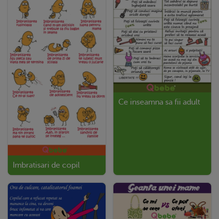
Ce inseamna sa fii adult
Imbratisari de copil