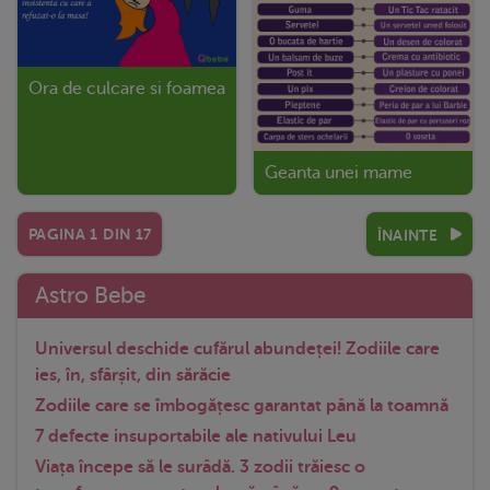
Ora de culcare si foamea
Geanta unei mame
PAGINA
1
DIN
17
ÎNAINTE
Astro Bebe
Universul deschide cufărul abundeței! Zodiile care
ies, în, sfârșit, din sărăcie
Zodiile care se îmbogățesc garantat până la toamnă
7 defecte insuportabile ale nativului Leu
Viața începe să le surâdă. 3 zodii trăiesc o