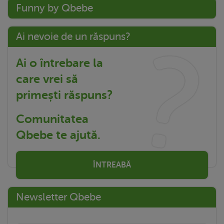
Funny by Qbebe
Ai nevoie de un răspuns?
Ai o întrebare la
care vrei să
primești răspuns?
Comunitatea
Qbebe te ajută.
ÎNTREABĂ
Newsletter Qbebe