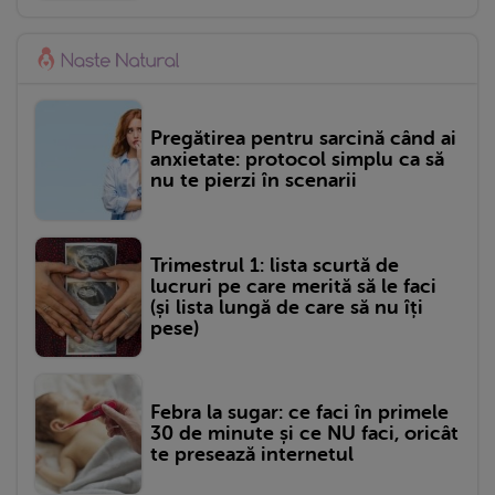
Pregătirea pentru sarcină când ai
anxietate: protocol simplu ca să
nu te pierzi în scenarii
Trimestrul 1: lista scurtă de
lucruri pe care merită să le faci
(și lista lungă de care să nu îți
pese)
Febra la sugar: ce faci în primele
30 de minute și ce NU faci, oricât
te presează internetul