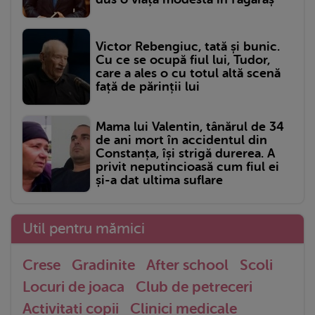
Victor Rebengiuc, tată și bunic.
Cu ce se ocupă fiul lui, Tudor,
care a ales o cu totul altă scenă
față de părinții lui
Mama lui Valentin, tânărul de 34
de ani mort în accidentul din
Constanța, își strigă durerea. A
privit neputincioasă cum fiul ei
și-a dat ultima suflare
Util pentru mămici
Crese
Gradinite
After school
Scoli
Locuri de joaca
Club de petreceri
Activitati copii
Clinici medicale