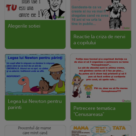
Alegerile sotiei
Reactie la criza de nervi
a copilului
Legea lui Newton pentru
parinti
Petrecere tematica
"Cenusareasa"