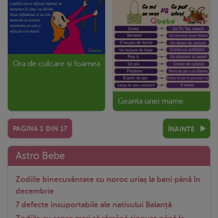
Ora de culcare si foamea
Geanta unei mame
PAGINA
1
DIN
17
ÎNAINTE
Astro Bebe
Zodiile binecuvântate cu noroc uriaș la bani până în
decembrie
7 defecte insuportabile ale nativului Balanță