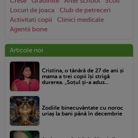
Crese
Gradinite
After school
Scoli
Locuri de joaca
Club de petreceri
Activitati copii
Clinici medicale
Agentii bone
Articole noi
Cristina, o tânără de 27 de ani și
mama a trei copii își strigă
durerea. „Soțul și-a adus...
Zodiile binecuvântate cu noroc
uriaș la bani până în decembrie