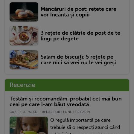
Mâncăruri de post: rețete care
vor încânta și copiii
3 rețete de clătite de post de te
lingi pe degete
Salam de biscuiți: 5 rețete pe
care nici să vrei nu le vei greși
Recenzie
Testăm și recomandăm: probabil cel mai bun
ceai pe care l-am băut vreodată
GABRIELA PALADI - REDACTOR | LUNI, 15.07.2019
O regulă importantă pe care
trebuie să o respecți atunci când