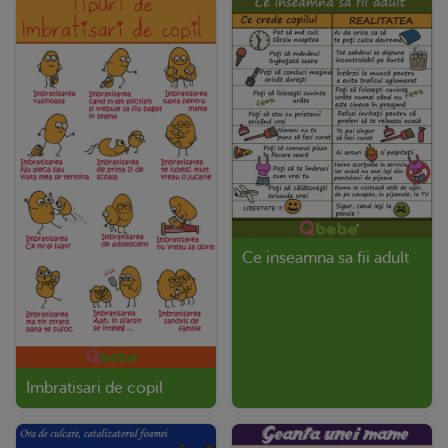
Ce inseamna sa fii adult
Imbratisari de copil