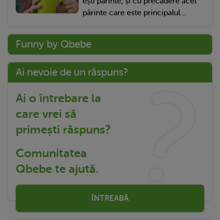
ești părinte, și cu precădere acel
părinte care este principalul...
Funny by Qbebe
Ai nevoie de un răspuns?
Ai o întrebare la
care vrei să
primești răspuns?
Comunitatea
Qbebe te ajută.
ÎNTREABĂ