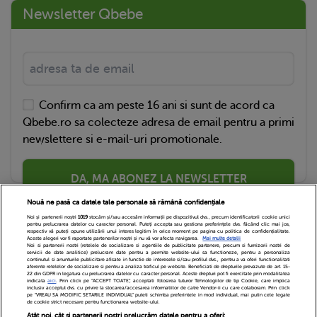
Newsletter Qbebe
Confirm ca am peste 16 ani si sunt de acord ca
Qbebe.ro sa colecteze adresa de email pentru a primi
newslettere si e-mail-uri promotionale.
DA, MA ABONEZ LA NEWSLETTER
Nouă ne pasă ca datele tale personale să rămână confidențiale
Noi și partenerii noștri
1019
stocăm și/sau accesăm informații pe dispozitivul dvs., precum identificatorii cookie unici
pentru prelucrarea datelor cu caracter personal. Puteți accepta sau gestiona preferințele dvs. făcând clic mai jos,
respectiv vă puteți opune utilizării unui interes legitim în orice moment pe pagina cu politica de confidențialitate.
Aceste alegeri vor fi raportate partenerilor noștri și nu vă vor afecta navigarea.
Mai multe detalii
Noi si partenerii nostri (retelele de socializare si agentiile de publicitate partenere, precum si furnizorii nostri de
servicii de date analitice) prelucram date pentru a permite website-ului sa functioneze, pentru a personaliza
continutul si anunturile publicitare afisate in functie de interesele si/sau profilul dvs., pentru a va oferi functionalitati
aferente retelelor de socializare si pentru a analiza traficul pe website. Beneficiati de drepturile prevazute de art. 15-
22 din GDPR in legatura cu prelucrarea datelor cu caracter personal. Aceste drepturi pot fi exercitate prin modalitatea
indicata
aici
. Prin click pe “ACCEPT TOATE”, acceptati folosirea tuturor Tehnologiilor de tip Cookie, care implica
inclusiv acceptul dvs. cu privire la stocarea/accesarea informatiilor de catre Vendor-ii cu care colaboram. Prin click
Echipa Editoriala
Newsletter
Contact
pe “VREAU SA MODIFIC SETARILE INDIVIDUAL” puteti schimba preferintele in mod individual, mai putin cele legate
de cookie strict necesare pentru functionarea website-ului.
Atât noi, cât și partenerii noștri prelucrăm datele pentru a oferi: