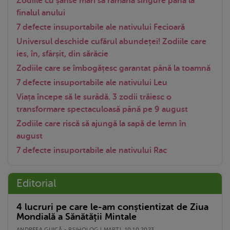
Zodiile cu șanse mari să rămână singure până la
finalul anului
7 defecte insuportabile ale nativului Fecioară
Universul deschide cufărul abundeței! Zodiile care
ies, în, sfârșit, din sărăcie
Zodiile care se îmbogățesc garantat până la toamnă
7 defecte insuportabile ale nativului Leu
Viața începe să le surâdă. 3 zodii trăiesc o
transformare spectaculoasă până pe 9 august
Zodiile care riscă să ajungă la sapă de lemn în
august
7 defecte insuportabile ale nativului Rac
Editorial
4 lucruri pe care le-am conștientizat de Ziua
Mondială a Sănătății Mintale
ANDREEA GUICĂ - PSIHOLOG | MARŢI, 10.10.2023