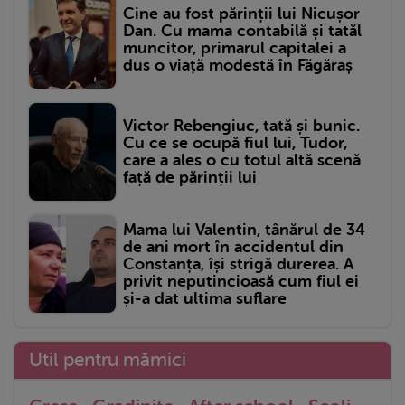
Cine au fost părinții lui Nicușor
Dan. Cu mama contabilă și tatăl
muncitor, primarul capitalei a
dus o viață modestă în Făgăraș
Victor Rebengiuc, tată și bunic.
Cu ce se ocupă fiul lui, Tudor,
care a ales o cu totul altă scenă
față de părinții lui
Mama lui Valentin, tânărul de 34
de ani mort în accidentul din
Constanța, își strigă durerea. A
privit neputincioasă cum fiul ei
și-a dat ultima suflare
Util pentru mămici