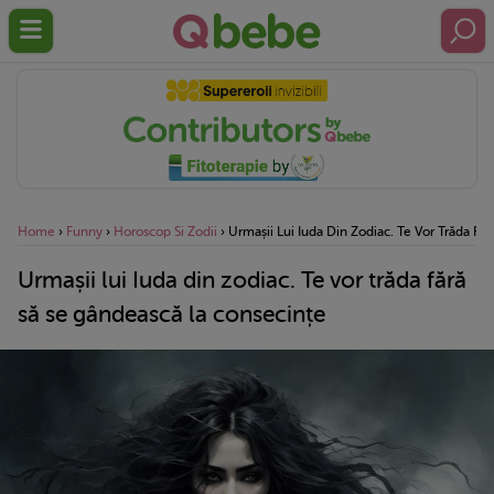
Home
›
Funny
›
Horoscop Si Zodii
›
Urmașii Lui Iuda Din Zodiac. Te Vor Trăda Fă
Urmașii lui Iuda din zodiac. Te vor trăda fără
să se gândească la consecințe