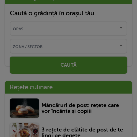
Caută o grădință în orașul tău
CAUTĂ
Rețete culinare
Mâncăruri de post: rețete care
vor încânta și copiii
3 rețete de clătite de post de te
lingi pe degete