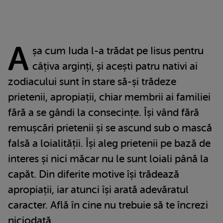
A
șa cum Iuda l-a trădat pe Iisus pentru
câțiva arginți, și acești patru nativi ai
zodiacului sunt în stare să-și trădeze
prietenii, apropiații, chiar membrii ai familiei
fără a se gândi la consecințe. Își vând fără
remușcări prietenii și se ascund sub o mască
falsă a loialității. Își aleg prietenii pe bază de
interes și nici măcar nu le sunt loiali până la
capăt. Din diferite motive își trădează
apropiații, iar atunci își arată adevăratul
caracter. Află în cine nu trebuie să te încrezi
niciodată.