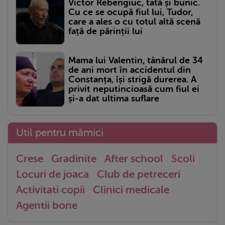
Victor Rebengiuc, tată și bunic.
Cu ce se ocupă fiul lui, Tudor,
care a ales o cu totul altă scenă
față de părinții lui
Mama lui Valentin, tânărul de 34
de ani mort în accidentul din
Constanța, își strigă durerea. A
privit neputincioasă cum fiul ei
și-a dat ultima suflare
Util pentru mămici
Crese
Gradinite
After school
Scoli
Locuri de joaca
Club de petreceri
Activitati copii
Clinici medicale
Agentii bone