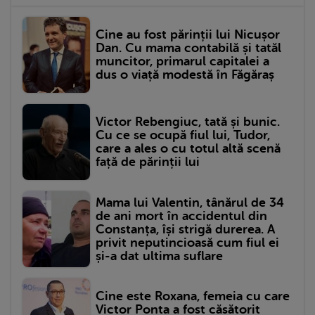
Cine au fost părinții lui Nicușor
Dan. Cu mama contabilă și tatăl
muncitor, primarul capitalei a
dus o viață modestă în Făgăraș
Victor Rebengiuc, tată și bunic.
Cu ce se ocupă fiul lui, Tudor,
care a ales o cu totul altă scenă
față de părinții lui
Mama lui Valentin, tânărul de 34
de ani mort în accidentul din
Constanța, își strigă durerea. A
privit neputincioasă cum fiul ei
și-a dat ultima suflare
Cine este Roxana, femeia cu care
Victor Ponta a fost căsătorit