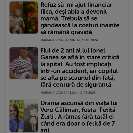
Refuz să-mi ajut financiar
fiica, deși abia a devenit
mamă. Trebuia să se
gândească la costuri înainte
să rămână gravidă
MARIANA VOINEA | VINERI, 11.10.2024
Fiul de 2 ani al lui Ionel
Ganea se află în stare critică
la spital. Au fost implicați
într-un accident, iar copilul
se afla pe scaunul din față,
fără centură de siguranță
MARIANA VOINEA | LUNI, 12.05.2025
Drama ascunsă din viața lui
Vero Căliman, fosta "Fetiță
Zurli". A rămas fără tatăl ei
când era doar o fetiță de 7
ani