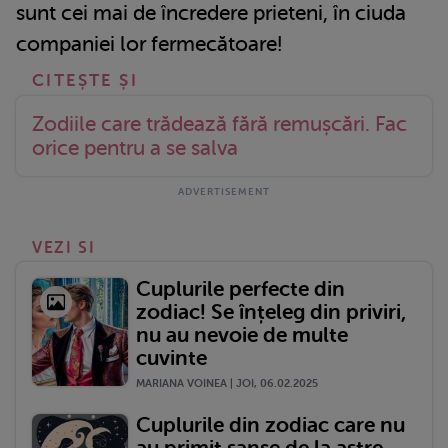
sunt cei mai de încredere prieteni, în ciuda
companiei lor fermecătoare!
Zodiile care trădează fără remușcări. Fac
orice pentru a se salva
VEZI SI
Cuplurile perfecte din
zodiac! Se înțeleg din priviri,
nu au nevoie de multe
cuvinte
MARIANA VOINEA | JOI, 06.02.2025
Cuplurile din zodiac care nu
au primit sanșe de la astre,