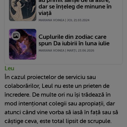
dar se înțeleg de minune în
viață
MARIANA VOINEA | JOI, 21.03.2024
Cuplurile din zodiac care
spun Da iubirii în luna iulie
MARIANA VOINEA | MARŢI, 23.06.2026
Leu
În cazul proiectelor de serviciu sau
colaborărilor, Leul nu este un prieten de
încredere. De multe ori nu își trădează în
mod intenționat colegii sau apropiații, dar
atunci când vine vorba să iasă în față sau să
câștige ceva, este total lipsit de scrupule.