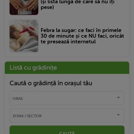
(și lista lungă de care să nu îți
pese)
Febra la sugar: ce faci în primele
30 de minute și ce NU faci, oricât
te presează internetul
Listă cu grădinițe
Caută o grădință în orașul tău