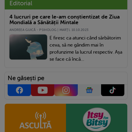
Editorial
4 lucruri pe care le-am conștientizat de Ziua
Mondială a Sănătății Mintale
ANDREEA GUICĂ - PSIHOLOG | MARŢI, 10.10.2023
E firesc ca atunci când sărbătorim
ceva, să ne gândim mai în
profunzime la lucrul respectiv. Așa
se face că încă...
Ne găsești pe