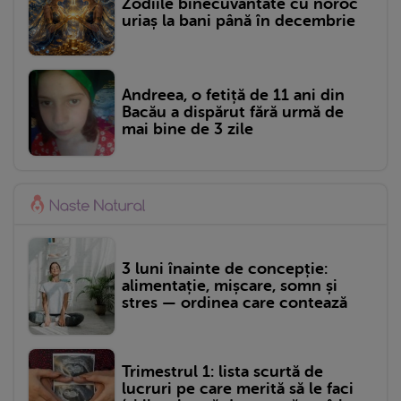
Zodiile binecuvântate cu noroc
uriaș la bani până în decembrie
Andreea, o fetiță de 11 ani din
Bacău a dispărut fără urmă de
mai bine de 3 zile
3 luni înainte de concepție:
alimentație, mișcare, somn și
stres — ordinea care contează
Trimestrul 1: lista scurtă de
lucruri pe care merită să le faci