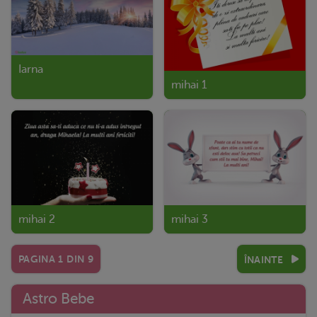
Iarna
mihai 1
mihai 2
mihai 3
PAGINA
1
DIN
9
ÎNAINTE
Astro Bebe