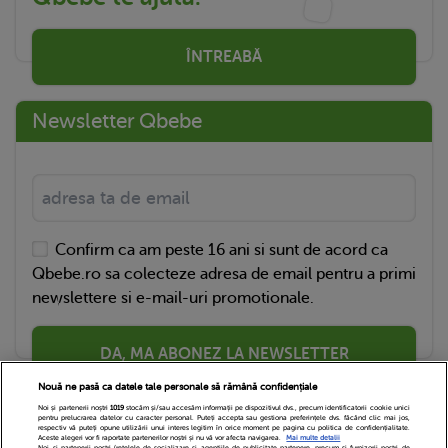
ÎNTREABĂ
Newsletter Qbebe
Confirm ca am peste 16 ani si sunt de acord ca
Qbebe.ro sa colecteze adresa de email pentru a primi
newslettere si e-mail-uri promotionale.
DA, MA ABONEZ LA NEWSLETTER
Nouă ne pasă ca datele tale personale să rămână confidențiale
Noi și partenerii noștri
1019
stocăm și/sau accesăm informații pe dispozitivul dvs., precum identificatorii cookie unici
pentru prelucrarea datelor cu caracter personal. Puteți accepta sau gestiona preferințele dvs. făcând clic mai jos,
respectiv vă puteți opune utilizării unui interes legitim în orice moment pe pagina cu politica de confidențialitate.
Aceste alegeri vor fi raportate partenerilor noștri și nu vă vor afecta navigarea.
Mai multe detalii
Noi si partenerii nostri (retelele de socializare si agentiile de publicitate partenere, precum si furnizorii nostri de