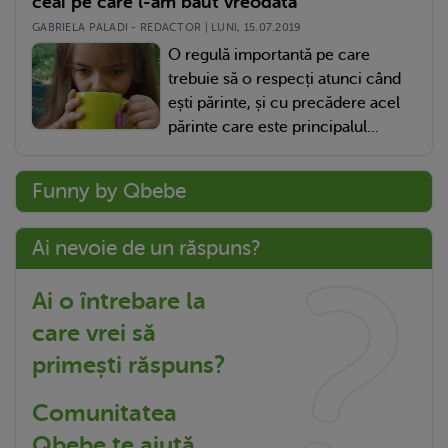
ceai pe care l-am băut vreodată
GABRIELA PALADI - REDACTOR | LUNI, 15.07.2019
O regulă importantă pe care
trebuie să o respecți atunci când
ești părinte, și cu precădere acel
părinte care este principalul...
Funny by Qbebe
Ai nevoie de un răspuns?
Ai o întrebare la
care vrei să
primești răspuns?
Comunitatea
Qbebe te ajută.