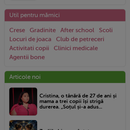
Util pentru mămici
Crese
Gradinite
After school
Scoli
Locuri de joaca
Club de petreceri
Activitati copii
Clinici medicale
Agentii bone
Articole noi
Cristina, o tânără de 27 de ani și
mama a trei copii își strigă
durerea. „Soțul și-a adus...