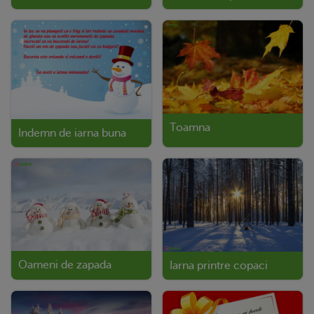
Toamna
Indemn de iarna buna
Oameni de zapada
Iarna printre copaci