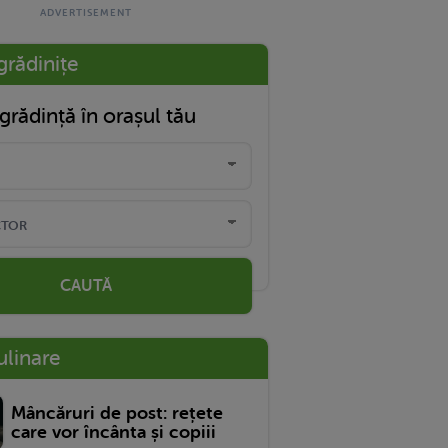
grădinițe
grădință în orașul tău
CAUTĂ
ulinare
Mâncăruri de post: rețete
care vor încânta și copiii