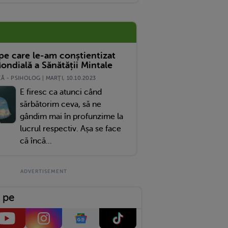
 pe care le-am conștientizat
ondială a Sănătății Mintale
 - PSIHOLOG | MARŢI, 10.10.2023
E firesc ca atunci când
sărbătorim ceva, să ne
gândim mai în profunzime la
lucrul respectiv. Așa se face
că încă...
 pe