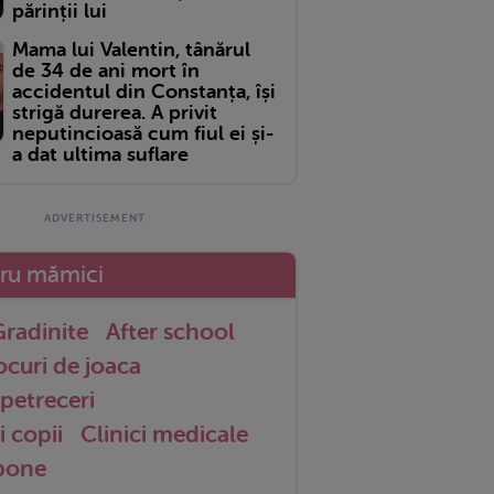
părinții lui
Mama lui Valentin, tânărul
de 34 de ani mort în
accidentul din Constanța, își
strigă durerea. A privit
neputincioasă cum fiul ei și-
a dat ultima suflare
tru mămici
radinite
After school
ocuri de joaca
petreceri
i copii
Clinici medicale
 bone