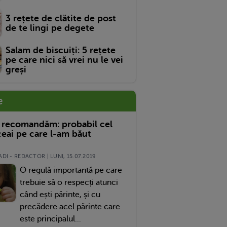
3 rețete de clătite de post
de te lingi pe degete
Salam de biscuiți: 5 rețete
pe care nici să vrei nu le vei
greși
e
 recomandăm: probabil cel
eai pe care l-am băut
DI - REDACTOR | LUNI, 15.07.2019
O regulă importantă pe care
trebuie să o respecți atunci
când ești părinte, și cu
precădere acel părinte care
este principalul...