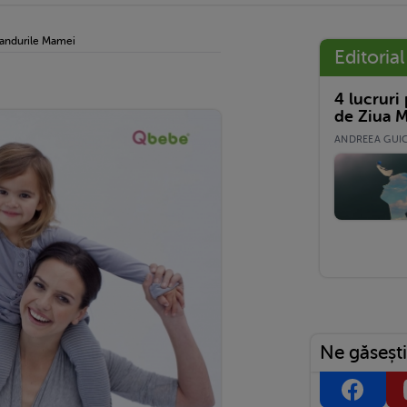
andurile Mamei
Editorial
4 lucruri
de Ziua M
ANDREEA GUICĂ
Ne găsești