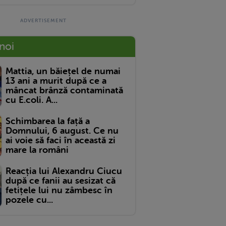
 noi
Mattia, un băiețel de numai
13 ani a murit după ce a
mâncat brânză contaminată
cu E.coli. A...
Schimbarea la față a
Domnului, 6 august. Ce nu
ai voie să faci în această zi
mare la români
Reacția lui Alexandru Ciucu
după ce fanii au sesizat că
fetițele lui nu zâmbesc în
pozele cu...