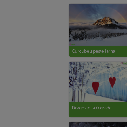
Curcubeu peste iarna
Dragoste la 0 grade