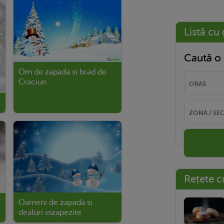
Listă cu 
Caută o 
Om de zapada si brad de
Craciun
Rețete c
Oameni de zapada si
dealuri inzapezite