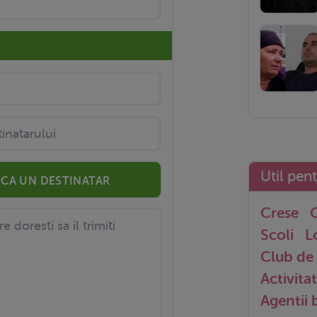
Util pen
CA UN DESTINATAR
Crese
G
Scoli
L
Club de 
Activitat
Agentii