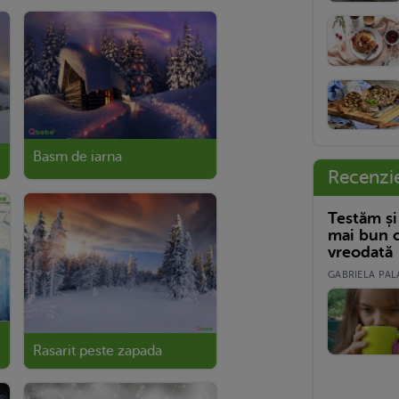
Basm de iarna
Recenzi
Testăm și
mai bun c
vreodată
GABRIELA PALA
Rasarit peste zapada