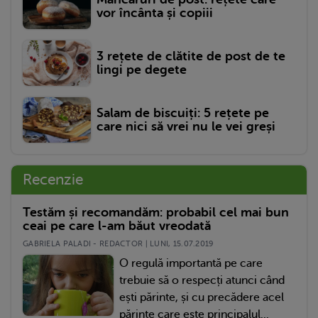
vor încânta și copiii
3 rețete de clătite de post de te
lingi pe degete
Salam de biscuiți: 5 rețete pe
care nici să vrei nu le vei greși
Recenzie
Testăm și recomandăm: probabil cel mai bun
ceai pe care l-am băut vreodată
GABRIELA PALADI - REDACTOR | LUNI, 15.07.2019
O regulă importantă pe care
trebuie să o respecți atunci când
ești părinte, și cu precădere acel
părinte care este principalul...