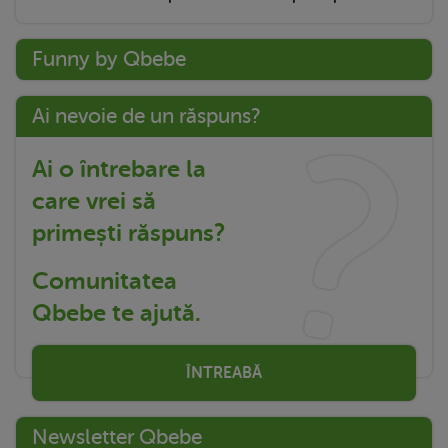
Funny by Qbebe
Ai nevoie de un răspuns?
Ai o întrebare la
care vrei să
primești răspuns?
Comunitatea
Qbebe te ajută.
ÎNTREABĂ
Newsletter Qbebe