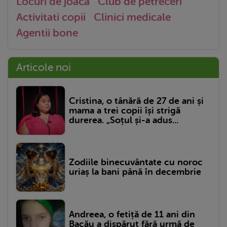
Locuri de joaca
Club de petreceri
Activitati copii
Clinici medicale
Agentii bone
Articole noi
Cristina, o tânără de 27 de ani și
mama a trei copii își strigă
durerea. „Soțul și-a adus...
Zodiile binecuvântate cu noroc
uriaș la bani până în decembrie
Andreea, o fetiță de 11 ani din
Bacău a dispărut fără urmă de