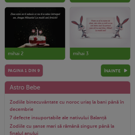
mihai 2
mihai 3
PAGINA
1
DIN
9
ÎNAINTE
Astro Bebe
Zodiile binecuvântate cu noroc uriaș la bani până în
decembrie
7 defecte insuportabile ale nativului Balanță
Zodiile cu șanse mari să rămână singure până la
finalul anului