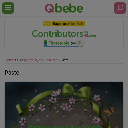
Home
›
Funny
›
Mesaje Si Felicitari
›
Paste
Paste