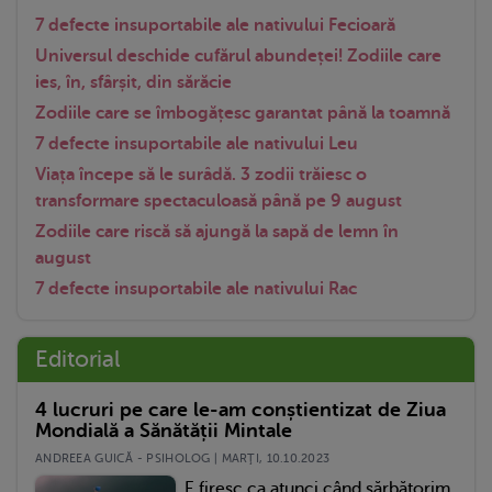
7 defecte insuportabile ale nativului Fecioară
Universul deschide cufărul abundeței! Zodiile care
ies, în, sfârșit, din sărăcie
Zodiile care se îmbogățesc garantat până la toamnă
7 defecte insuportabile ale nativului Leu
Viața începe să le surâdă. 3 zodii trăiesc o
transformare spectaculoasă până pe 9 august
Zodiile care riscă să ajungă la sapă de lemn în
august
7 defecte insuportabile ale nativului Rac
Editorial
4 lucruri pe care le-am conștientizat de Ziua
Mondială a Sănătății Mintale
ANDREEA GUICĂ - PSIHOLOG | MARŢI, 10.10.2023
E firesc ca atunci când sărbătorim