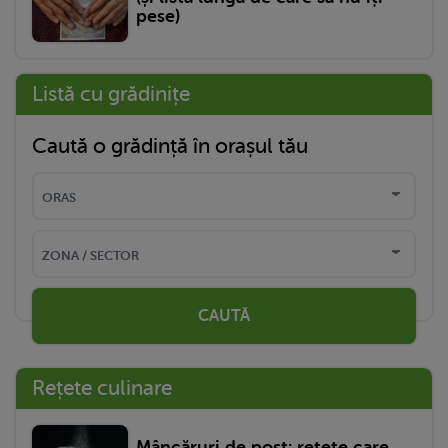
pese)
Listă cu grădinițe
Caută o grădință în orașul tău
CAUTĂ
Rețete culinare
Mâncăruri de post: rețete care