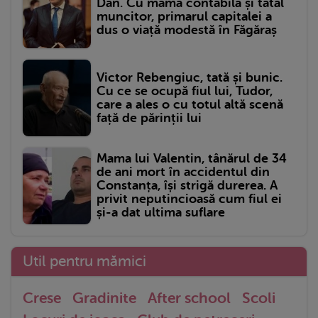
Dan. Cu mama contabilă și tatăl
muncitor, primarul capitalei a
dus o viață modestă în Făgăraș
Victor Rebengiuc, tată și bunic.
Cu ce se ocupă fiul lui, Tudor,
care a ales o cu totul altă scenă
față de părinții lui
Mama lui Valentin, tânărul de 34
de ani mort în accidentul din
Constanța, își strigă durerea. A
privit neputincioasă cum fiul ei
și-a dat ultima suflare
Util pentru mămici
Crese
Gradinite
After school
Scoli