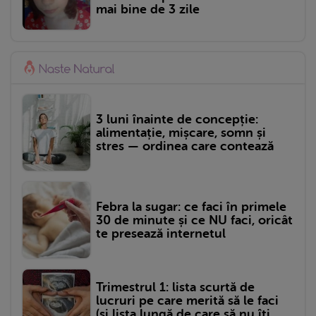
mai bine de 3 zile
3 luni înainte de concepție:
alimentație, mișcare, somn și
stres — ordinea care contează
Febra la sugar: ce faci în primele
30 de minute și ce NU faci, oricât
te presează internetul
Trimestrul 1: lista scurtă de
lucruri pe care merită să le faci
(și lista lungă de care să nu îți