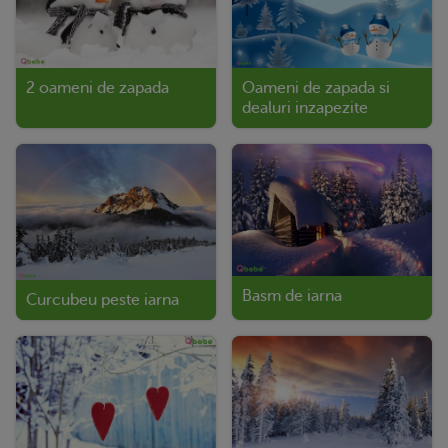
Oameni de zapada si
2 oameni de zapada
dealuri inzapezite
Basm de iarna
Curcubeu peste iarna