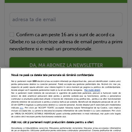
Confirm ca am peste 16 ani si sunt de acord ca
Qbebe.ro sa colecteze adresa de email pentru a primi
newslettere si e-mail-uri promotionale.
DA, MA ABONEZ LA NEWSLETTER
Nouă ne pasă ca datele tale personale să rămână confidențiale
Noi și partenerii noștri
1019
stocăm și/sau accesăm informații pe dispozitivul dvs., precum identificatorii cookie unici
pentru prelucrarea datelor cu caracter personal. Puteți accepta sau gestiona preferințele dvs. făcând clic mai jos,
respectiv vă puteți opune utilizării unui interes legitim în orice moment pe pagina cu politica de confidențialitate.
Aceste alegeri vor fi raportate partenerilor noștri și nu vă vor afecta navigarea.
Mai multe detalii
Noi si partenerii nostri (retelele de socializare si agentiile de publicitate partenere, precum si furnizorii nostri de
servicii de date analitice) prelucram date pentru a permite website-ului sa functioneze, pentru a personaliza
continutul si anunturile publicitare afisate in functie de interesele si/sau profilul dvs., pentru a va oferi functionalitati
aferente retelelor de socializare si pentru a analiza traficul pe website. Beneficiati de drepturile prevazute de art. 15-
22 din GDPR in legatura cu prelucrarea datelor cu caracter personal. Aceste drepturi pot fi exercitate prin modalitatea
indicata
aici
. Prin click pe “ACCEPT TOATE”, acceptati folosirea tuturor Tehnologiilor de tip Cookie, care implica
inclusiv acceptul dvs. cu privire la stocarea/accesarea informatiilor de catre Vendor-ii cu care colaboram. Prin click
Echipa Editoriala
Newsletter
Contact
pe “VREAU SA MODIFIC SETARILE INDIVIDUAL” puteti schimba preferintele in mod individual, mai putin cele legate
de cookie strict necesare pentru functionarea website-ului.
Atât noi, cât și partenerii noștri prelucrăm datele pentru a oferi:
Cariere
Cookies
Politica de confidentialitate
Dezvoltarea și îmbunătățirea serviciilor. Măsurarea performanței reclamelor. Stocarea și/sau accesarea informațiilor
de pe un dispozitiv. Utilizarea profilurilor pentru selectarea conținutului personalizat. Crearea profilurilor de conținut