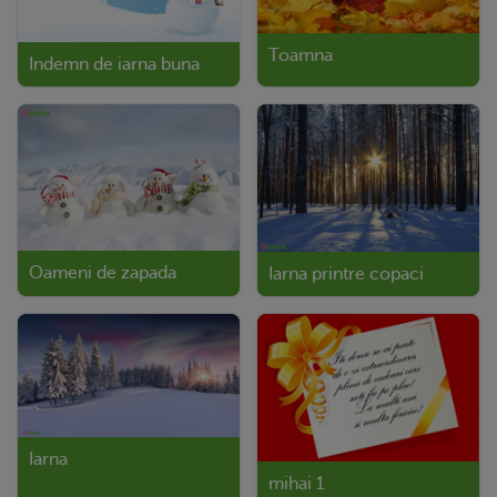
Toamna
Indemn de iarna buna
Oameni de zapada
Iarna printre copaci
Iarna
mihai 1