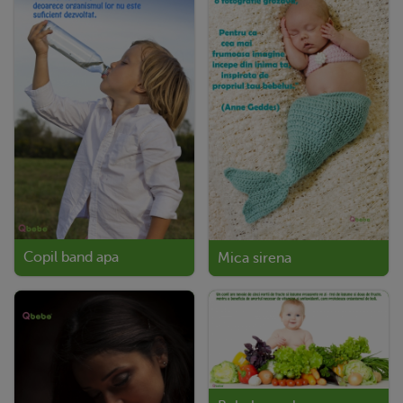
Copil band apa
Mica sirena