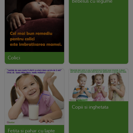
Bebelus cu legume
Colici
Copii si inghetata
Fetita si pahar cu lapte