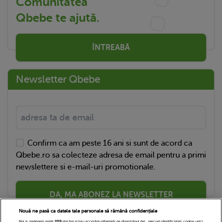
Comunitatea
Qbebe te ajută.
ÎNTREABĂ
Newsletter Qbebe
Confirm ca am peste 16 ani si sunt de acord ca
Qbebe.ro sa colecteze adresa de email pentru a primi
newslettere si e-mail-uri promotionale.
DA, MA ABONEZ LA NEWSLETTER
Nouă ne pasă ca datele tale personale să rămână confidențiale
Noi și partenerii noștri
1019
stocăm și/sau accesăm informații pe dispozitivul dvs., precum identificatorii cookie unici