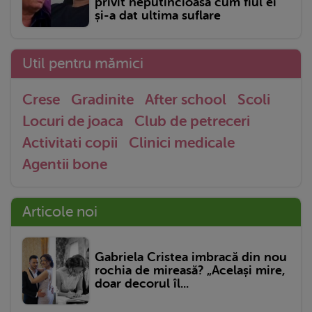
privit neputincioasă cum fiul ei
și-a dat ultima suflare
Util pentru mămici
Crese
Gradinite
After school
Scoli
Locuri de joaca
Club de petreceri
Activitati copii
Clinici medicale
Agentii bone
Articole noi
Gabriela Cristea imbracă din nou
rochia de mireasă? „Același mire,
doar decorul îl...