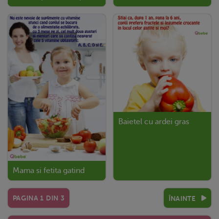
Baietel cu ardei gras
Mama si fetita gatind
PAGINA
1
DIN
3
ÎNAINTE