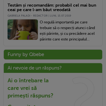
Testăm și recomandăm: probabil cel mai bun
ceai pe care l-am băut vreodată
GABRIELA PALADI - REDACTOR | LUNI, 15.07.2019
O regulă importantă pe care
trebuie să o respecți atunci când
ești părinte, și cu precădere acel
părinte care este principalul...
Funny by Qbebe
Ai nevoie de un răspuns?
Ai o întrebare la
care vrei să
primești răspuns?