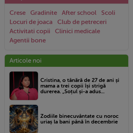
Crese
Gradinite
After school
Scoli
Locuri de joaca
Club de petreceri
Activitati copii
Clinici medicale
Agentii bone
Articole noi
Cristina, o tânără de 27 de ani și
mama a trei copii își strigă
durerea. „Soțul și-a adus...
Zodiile binecuvântate cu noroc
uriaș la bani până în decembrie