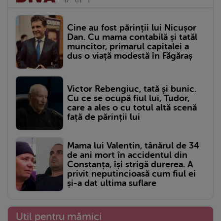
Cine au fost părinții lui Nicușor
Dan. Cu mama contabilă și tatăl
muncitor, primarul capitalei a
dus o viață modestă în Făgăraș
Victor Rebengiuc, tată și bunic.
Cu ce se ocupă fiul lui, Tudor,
care a ales o cu totul altă scenă
față de părinții lui
Mama lui Valentin, tânărul de 34
de ani mort în accidentul din
Constanța, își strigă durerea. A
privit neputincioasă cum fiul ei
și-a dat ultima suflare
Util pentru mămici