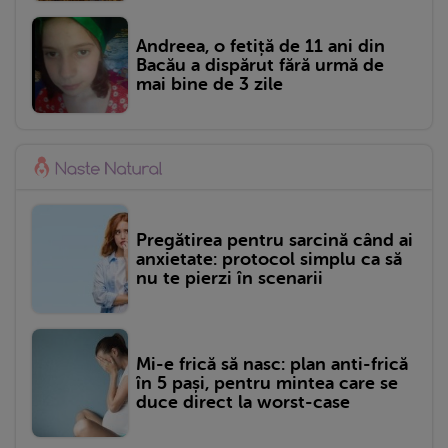
Andreea, o fetiță de 11 ani din
Bacău a dispărut fără urmă de
mai bine de 3 zile
Pregătirea pentru sarcină când ai
anxietate: protocol simplu ca să
nu te pierzi în scenarii
Mi-e frică să nasc: plan anti-frică
în 5 pași, pentru mintea care se
duce direct la worst-case