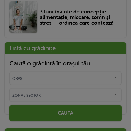
3 luni înainte de concepție:
alimentație, mișcare, somn și
stres — ordinea care contează
Listă cu grădinițe
Caută o grădință în orașul tău
CAUTĂ