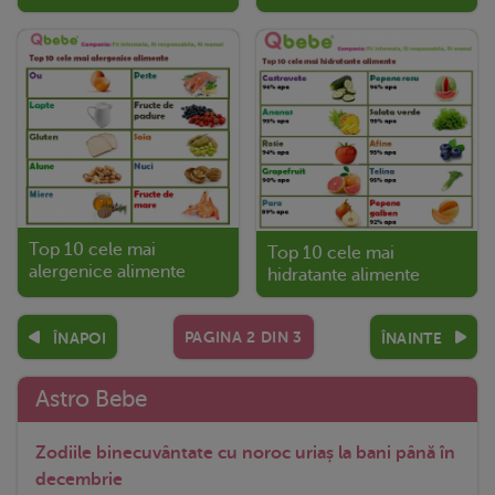
Top 10 cele mai
Top 10 cele mai
alergenice alimente
hidratante alimente
PAGINA
2
DIN
3
ÎNAPOI
ÎNAINTE
Astro Bebe
Zodiile binecuvântate cu noroc uriaș la bani până în
decembrie