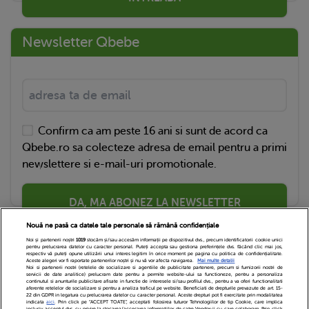
Newsletter Qbebe
Confirm ca am peste 16 ani si sunt de acord ca
Qbebe.ro sa colecteze adresa de email pentru a primi
newslettere si e-mail-uri promotionale.
DA, MA ABONEZ LA NEWSLETTER
Nouă ne pasă ca datele tale personale să rămână confidențiale
Noi și partenerii noștri
1019
stocăm și/sau accesăm informații pe dispozitivul dvs., precum identificatorii cookie unici
pentru prelucrarea datelor cu caracter personal. Puteți accepta sau gestiona preferințele dvs. făcând clic mai jos,
respectiv vă puteți opune utilizării unui interes legitim în orice moment pe pagina cu politica de confidențialitate.
Aceste alegeri vor fi raportate partenerilor noștri și nu vă vor afecta navigarea.
Mai multe detalii
Noi si partenerii nostri (retelele de socializare si agentiile de publicitate partenere, precum si furnizorii nostri de
servicii de date analitice) prelucram date pentru a permite website-ului sa functioneze, pentru a personaliza
continutul si anunturile publicitare afisate in functie de interesele si/sau profilul dvs., pentru a va oferi functionalitati
aferente retelelor de socializare si pentru a analiza traficul pe website. Beneficiati de drepturile prevazute de art. 15-
22 din GDPR in legatura cu prelucrarea datelor cu caracter personal. Aceste drepturi pot fi exercitate prin modalitatea
indicata
aici
. Prin click pe “ACCEPT TOATE”, acceptati folosirea tuturor Tehnologiilor de tip Cookie, care implica
inclusiv acceptul dvs. cu privire la stocarea/accesarea informatiilor de catre Vendor-ii cu care colaboram. Prin click