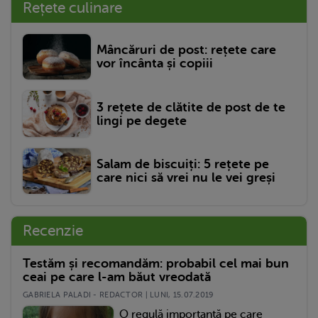
Rețete culinare
Mâncăruri de post: rețete care
vor încânta și copiii
3 rețete de clătite de post de te
lingi pe degete
Salam de biscuiți: 5 rețete pe
care nici să vrei nu le vei greși
Recenzie
Testăm și recomandăm: probabil cel mai bun
ceai pe care l-am băut vreodată
GABRIELA PALADI - REDACTOR | LUNI, 15.07.2019
O regulă importantă pe care