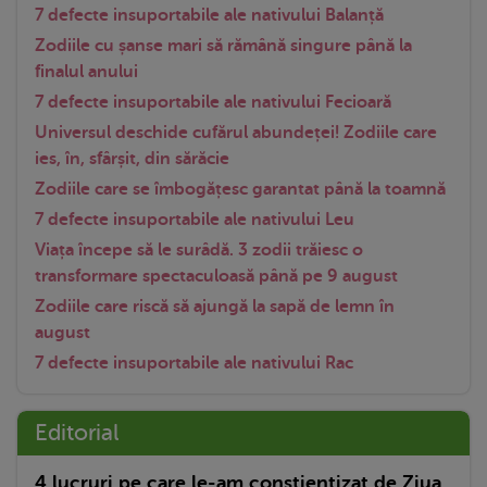
7 defecte insuportabile ale nativului Balanță
Zodiile cu șanse mari să rămână singure până la
finalul anului
7 defecte insuportabile ale nativului Fecioară
Universul deschide cufărul abundeței! Zodiile care
ies, în, sfârșit, din sărăcie
Zodiile care se îmbogățesc garantat până la toamnă
7 defecte insuportabile ale nativului Leu
Viața începe să le surâdă. 3 zodii trăiesc o
transformare spectaculoasă până pe 9 august
Zodiile care riscă să ajungă la sapă de lemn în
august
7 defecte insuportabile ale nativului Rac
Editorial
4 lucruri pe care le-am conștientizat de Ziua