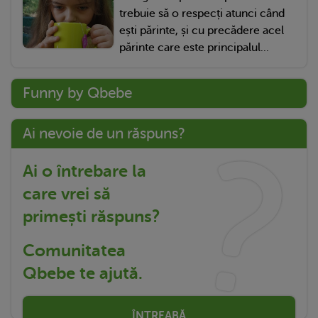
trebuie să o respecți atunci când
ești părinte, și cu precădere acel
părinte care este principalul...
Funny by Qbebe
Ai nevoie de un răspuns?
Ai o întrebare la
care vrei să
primești răspuns?
Comunitatea
Qbebe te ajută.
ÎNTREABĂ