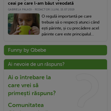
ceai pe care l-am băut vreodată
GABRIELA PALADI - REDACTOR | LUNI, 15.07.2019
O regulă importantă pe care
trebuie să o respecți atunci când
ești părinte, și cu precădere acel
părinte care este principalul...
Funny by Qbebe
Ai nevoie de un răspuns?
Ai o întrebare la
care vrei să
primești răspuns?
Comunitatea