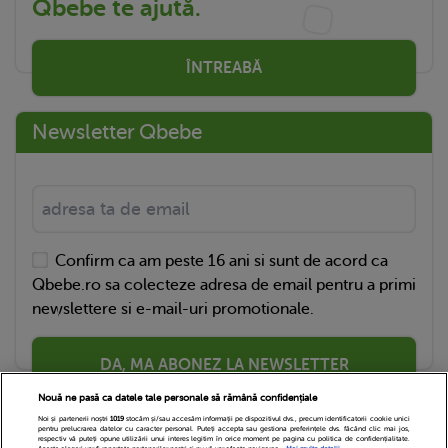
Qbebe te ajută.
ÎNTREABĂ
Newsletter Qbebe
Confirm ca am peste 16 ani si sunt de acord ca
Qbebe.ro sa colecteze adresa de email pentru a primi
newslettere si e-mail-uri promotionale.
DA, MA ABONEZ LA NEWSLETTER
Nouă ne pasă ca datele tale personale să rămână confidențiale
Noi și partenerii noștri
1019
stocăm și/sau accesăm informații pe dispozitivul dvs., precum identificatorii cookie unici
pentru prelucrarea datelor cu caracter personal. Puteți accepta sau gestiona preferințele dvs. făcând clic mai jos,
respectiv vă puteți opune utilizării unui interes legitim în orice moment pe pagina cu politica de confidențialitate.