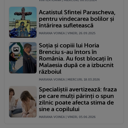
VINTILA IOANA | MIERCURI, 06.03.2024
Acatistul Sfintei Parascheva,
pentru vindecarea bolilor și
întărirea sufletească
MARIANA VOINEA | VINERI, 26.09.2025
Soția și copiii lui Horia
Brenciu s-au întors în
România. Au fost blocați în
Malaesia după ce a izbucnit
războiul
MARIANA VOINEA | MIERCURI, 18.03.2026
Specialiștii avertizează: fraza
pe care mulți părinți o spun
zilnic poate afecta stima de
sine a copilului
MARIANA VOINEA | VINERI, 05.06.2026