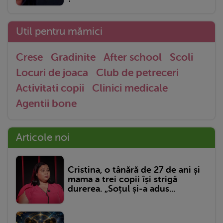
Util pentru mămici
Crese
Gradinite
After school
Scoli
Locuri de joaca
Club de petreceri
Activitati copii
Clinici medicale
Agentii bone
Articole noi
Cristina, o tânără de 27 de ani și
mama a trei copii își strigă
durerea. „Soțul și-a adus...