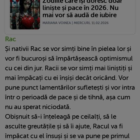
Zodiile care își doresc doar
liniște și pace în 2026. Nu
mai vor să audă de iubire
MARIANA VOINEA | MIERCURI, 11.02.2026
Rac
Și nativii Rac se vor simți bine în pielea lor și
vor fi bucuroși să împărtășească optimismul
cu cei din jur. Racii se vor simți mai liniștiți și
mai împăcați cu ei înșiși decât oricând. Vor
pune punct lamentărilor sufletești și vor intra
într o perioadă de pace și de tihnă, așa cum
nu au sperat niciodată.
Obișnuit să-i înțeleagă pe ceilalți, să le
asculte greutățile și să îi ajute, Racul va fi
împăcat cu el însuși și se va pune pe primul