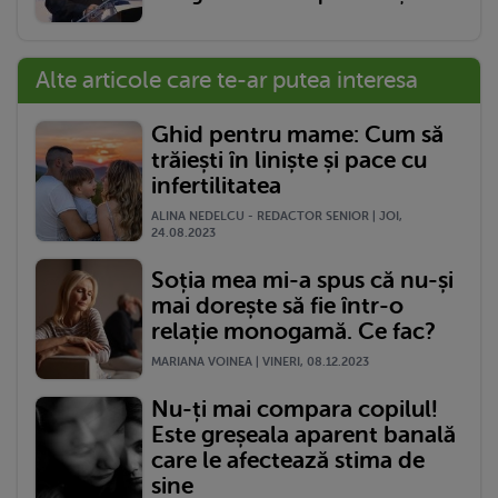
Alte articole care te-ar putea interesa
Ghid pentru mame: Cum să
trăiești în liniște și pace cu
infertilitatea
ALINA NEDELCU - REDACTOR SENIOR | JOI,
24.08.2023
Soția mea mi-a spus că nu-și
mai dorește să fie într-o
relație monogamă. Ce fac?
MARIANA VOINEA | VINERI, 08.12.2023
Nu-ți mai compara copilul!
Este greșeala aparent banală
care le afectează stima de
sine