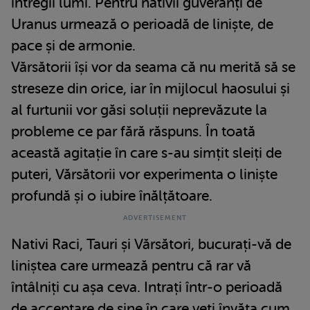
întregii lumi. Pentru nativii guveranți de
Uranus urmează o perioadă de liniște, de
pace și de armonie.
Vărsătorii își vor da seama că nu merită să se
streseze din orice, iar în mijlocul haosului și
al furtunii vor găsi soluții neprevăzute la
probleme ce par fără răspuns. În toată
această agitație în care s-au simțit sleiți de
puteri, Vărsătorii vor experimenta o liniște
profundă și o iubire înălțătoare.
Nativi Raci, Tauri și Vărsători, bucurați-vă de
liniștea care urmează pentru că rar vă
întâlniți cu așa ceva. Intrați într-o perioadă
de acceptare de sine în care veți învăța cum