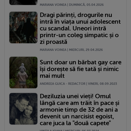
MARIANA VOINEA | DUMINICĂ, 05.04.2026
Dragi părinți, drogurile nu
intră în viața unui adolescent
cu scandal. Uneori intră
printr-un coleg simpatic și o
zi proastă
MARIANA VOINEA | MIERCURI, 29.04.2026
Sunt doar un bărbat gay care
își dorește să fie tată și nimic
mai mult
ANDREEA GUICA - REDACTOR | VINERI, 08.09.2023
Deziluzia unei vieți! Omul
lângă care am trăit în pace și
armonie timp de 32 de ani a
devenit un narcisist egoist,
care juca la "două capete"