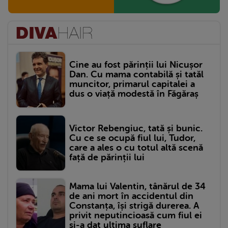
Cine au fost părinții lui Nicușor
Dan. Cu mama contabilă și tatăl
muncitor, primarul capitalei a
dus o viață modestă în Făgăraș
Victor Rebengiuc, tată și bunic.
Cu ce se ocupă fiul lui, Tudor,
care a ales o cu totul altă scenă
față de părinții lui
Mama lui Valentin, tânărul de 34
de ani mort în accidentul din
Constanța, își strigă durerea. A
privit neputincioasă cum fiul ei
și-a dat ultima suflare