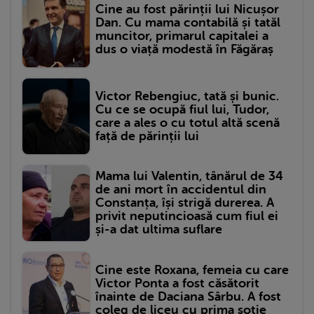
Cine au fost părinții lui Nicușor
Dan. Cu mama contabilă și tatăl
muncitor, primarul capitalei a
dus o viață modestă în Făgăraș
Victor Rebengiuc, tată și bunic.
Cu ce se ocupă fiul lui, Tudor,
care a ales o cu totul altă scenă
față de părinții lui
Mama lui Valentin, tânărul de 34
de ani mort în accidentul din
Constanța, își strigă durerea. A
privit neputincioasă cum fiul ei
și-a dat ultima suflare
Cine este Roxana, femeia cu care
Victor Ponta a fost căsătorit
înainte de Daciana Sârbu. A fost
coleg de liceu cu prima soție