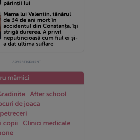
părinții lui
Mama lui Valentin, tânărul
de 34 de ani mort în
accidentul din Constanța, își
strigă durerea. A privit
neputincioasă cum fiul ei și-
a dat ultima suflare
tru mămici
radinite
After school
ocuri de joaca
petreceri
i copii
Clinici medicale
 bone