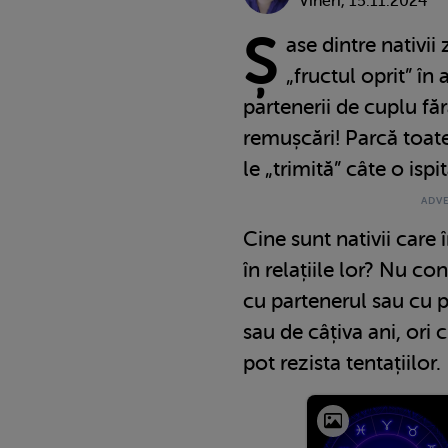
Vineri, 15.11.2024
Ș
ase dintre nativii
„fructul oprit” în 
partenerii de cuplu făr
remușcări! Parcă toate
le „trimită” câte o ispi
Cine sunt nativii care
în relațiile lor? Nu c
cu partenerul sau cu p
sau de câțiva ani, ori 
pot rezista tentațiilor.