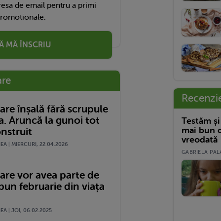
esa de email pentru a primi
promotionale.
Ă MĂ ÎNSCRIU
are
Recenzi
care înșală fără scrupule
a. Aruncă la gunoi tot
Testăm și
mai bun c
nstruit
vreodată
A | MIERCURI, 22.04.2026
GABRIELA PALA
care vor avea parte de
bun februarie din viața
A | JOI, 06.02.2025