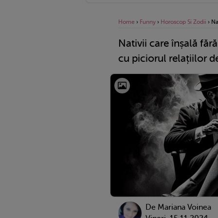
Home
›
Funny
›
Horoscop Si Zodii
›
Na
Nativii care înșală făr
cu piciorul relațiilor d
De
Mariana Voinea