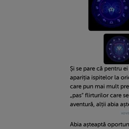
Și se pare că pentru ei
apariția ispitelor la or
care pun mai mult preț
„pas” flirturilor care 
aventură, alții abia aș
Abia așteaptă oportun