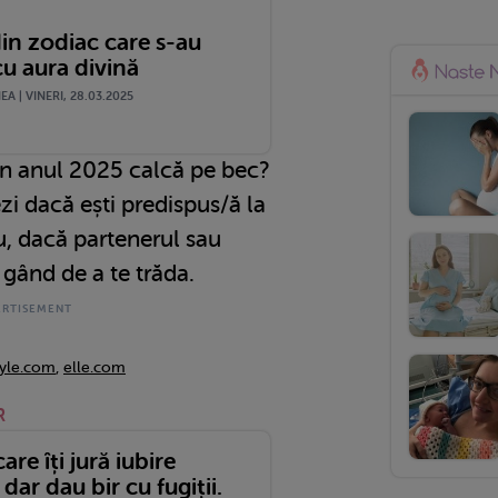
din zodiac care s-au
u aura divină
A | VINERI, 28.03.2025
 în anul 2025 calcă pe bec?
ezi dacă ești predispus/ă la
ău, dacă partenerul sau
 gând de a te trăda.
tyle.com
,
elle.com
R
are îți jură iubire
 dar dau bir cu fugiții.