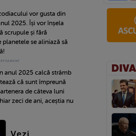
 zodiacului vor gusta din
anul 2025. Își vor înșela
ă scrupule și fără
 planetele se aliniază să
tă!
 în anul 2025 calcă strâmb
ontează că sunt împreună
artenera de câteva luni
chiar zeci de ani, aceștia nu
Vezi