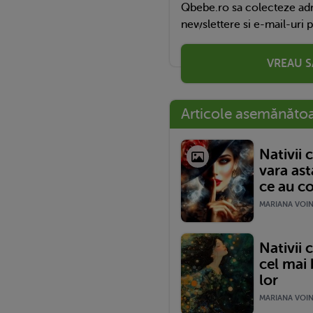
Qbebe.ro sa colecteze adr
newslettere si e-mail-uri 
VREAU S
Articole asemănăto
Nativii 
vara ast
ce au co
MARIANA VOINE
Nativii 
cel mai 
lor
MARIANA VOINE