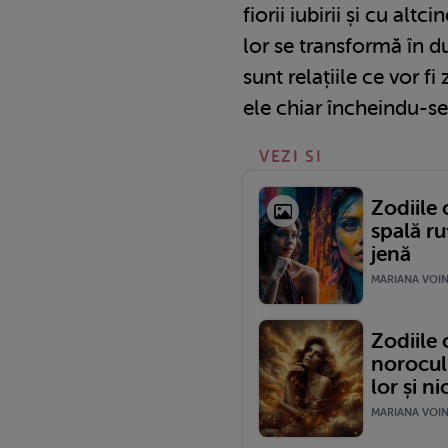
fiorii iubirii și cu alt
lor se transformă în du
sunt relațiile ce vor f
ele chiar încheindu-se 
VEZI SI
Zodiile 
spală ru
jenă
MARIANA VOINE
Zodiile
norocul 
lor și ni
MARIANA VOINE