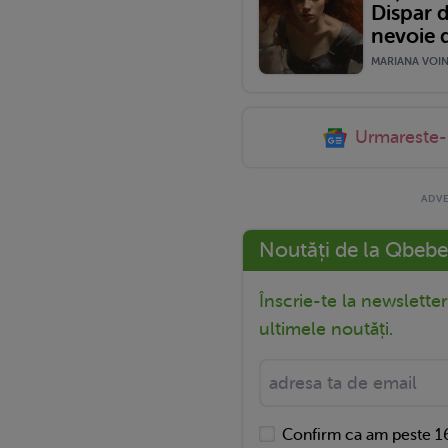
Dispar d
nevoie d
MARIANA VOINE
Urmareste
Noutăți de la Qbebe
Înscrie-te la newslette
ultimele noutăți.
Confirm ca am peste 16