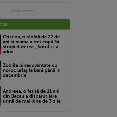
 noi
Cristina, o tânără de 27 de
ani și mama a trei copii își
strigă durerea. „Soțul și-a
adus...
Zodiile binecuvântate cu
noroc uriaș la bani până în
decembrie
Andreea, o fetiță de 11 ani
din Bacău a dispărut fără
urmă de mai bine de 3 zile