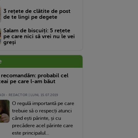
3 rețete de clătite de post
de te lingi pe degete
Salam de biscuiți: 5 rețete
pe care nici să vrei nu le vei
greși
e
 recomandăm: probabil cel
eai pe care l-am băut
DI - REDACTOR | LUNI, 15.07.2019
O regulă importantă pe care
trebuie să o respecți atunci
când ești părinte, și cu
precădere acel părinte care
este principalul...