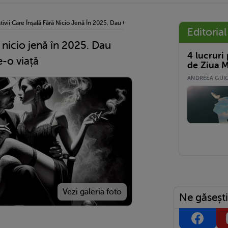
tivii Care Înșală Fără Nicio Jenă În 2025. Dau Cu Piciorul Relațiilor De-O Viață
Editorial
ă nicio jenă în 2025. Dau
4 lucruri
e-o viață
de Ziua M
ANDREEA GUICĂ
Ne găsești