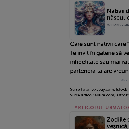
Nativii 
născut c
MARIANA VOINE
Care sunt nativii care
Te invit în galerie să v
infidelitate sau mai r
partenera ta are vreun
Surse foto:
pixabay.com
, Istock
Surse articol:
allure.com
,
astros
ARTICOLUL URMATO
Zodiile c
veșnică,