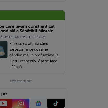
 pe care le-am conștientizat
ondială a Sănătății Mintale
 - PSIHOLOG | MARŢI, 10.10.2023
E firesc ca atunci când
sărbătorim ceva, să ne
gândim mai în profunzime la
lucrul respectiv. Așa se face
că încă...
 pe