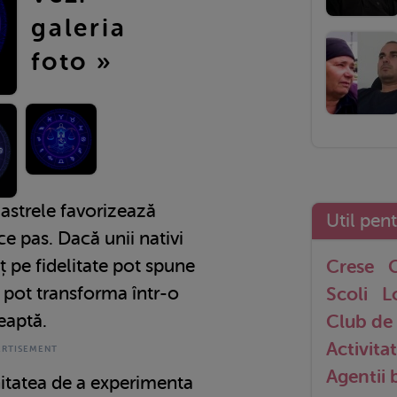
galeria
foto »
 astrele favorizează
Util pen
ice pas. Dacă unii nativi
 pe fidelitate pot spune
Crese
G
se pot transforma într-o
Scoli
L
teaptă.
Club de 
Activitat
Agentii
itatea de a experimenta