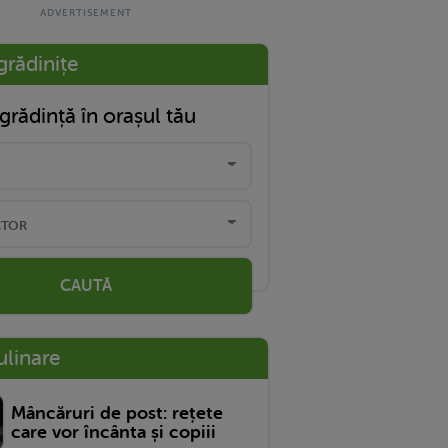
grădinițe
grădință în orașul tău
CAUTĂ
ulinare
Mâncăruri de post: rețete
care vor încânta și copiii