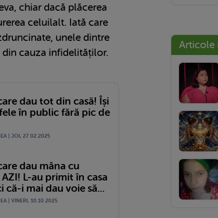
cineva, chiar dacă plăcerea
rerea celuilalt. Iată care
i zdruncinate, unele dintre
Articole
din cauza infidelităților.
care dau tot din casă! Își
fele în public fără pic de
A | JOI, 27.02.2025
 care dau mâna cu
AZI! L-au primit în casa
ci că-i mai dau voie să...
A | VINERI, 10.10.2025