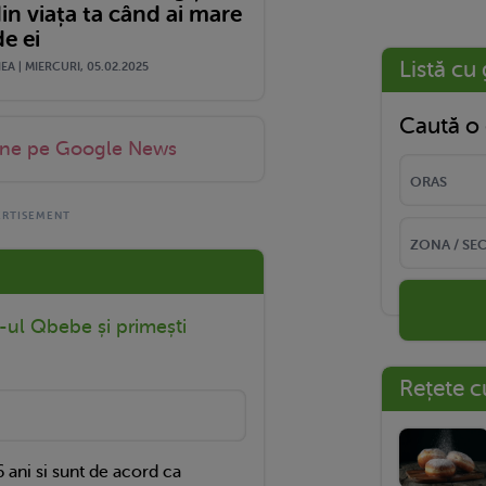
in viața ta când ai mare
e ei
Listă cu 
A | MIERCURI, 05.02.2025
Caută o 
-ne pe Google News
r-ul Qbebe și primești
Rețete c
 ani si sunt de acord ca