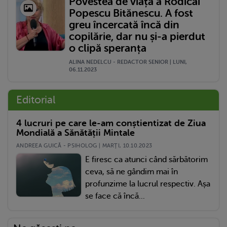
Povestea de viață a Rodicăi
Popescu Bitănescu. A fost
greu încercată încă din
copilărie, dar nu și-a pierdut
o clipă speranța
ALINA NEDELCU - REDACTOR SENIOR | LUNI,
06.11.2023
Editorial
4 lucruri pe care le-am conștientizat de Ziua
Mondială a Sănătății Mintale
ANDREEA GUICĂ - PSIHOLOG | MARŢI, 10.10.2023
E firesc ca atunci când sărbătorim
ceva, să ne gândim mai în
profunzime la lucrul respectiv. Așa
se face că încă...