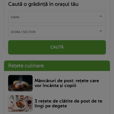
Caută o grădință în orașul tău
CAUTĂ
Rețete culinare
Mâncăruri de post: rețete care
vor încânta și copiii
3 rețete de clătite de post de te
lingi pe degete