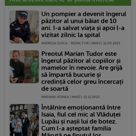
Un pompier a devenit îngerul
păzitor al unui băiat de 10
ani. I-a salvat viața și apoi l-a
vizitat zilnic la spital
ANDREEA GUICA - REDACTOR | MARŢI, 12.09.2023
Preotul Marian Tudor este
îngerul păzitor al copiilor și
mamelor în nevoie. Are grijă
să împartă bucurie și
credință celor greu încercați
de soartă
MARIANA VOINEA | MARŢI, 12.12.2023
Întâlnire emoționantă între
Isaia, fiul cel mic al Vlăduței
Lupău și nașii lui de botez.
Cum l-a așteptat familia
Măruță pe finuțul lor