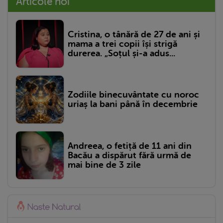
Articole noi
Cristina, o tânără de 27 de ani și
mama a trei copii își strigă
durerea. „Soțul și-a adus...
Zodiile binecuvântate cu noroc
uriaș la bani până în decembrie
Andreea, o fetiță de 11 ani din
Bacău a dispărut fără urmă de
mai bine de 3 zile