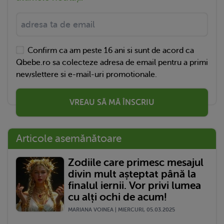
Confirm ca am peste 16 ani si sunt de acord ca
Qbebe.ro sa colecteze adresa de email pentru a primi
newslettere si e-mail-uri promotionale.
VREAU SĂ MĂ ÎNSCRIU
Articole asemănătoare
Zodiile care primesc mesajul
divin mult așteptat până la
finalul iernii. Vor privi lumea
cu alți ochi de acum!
MARIANA VOINEA | MIERCURI, 05.03.2025