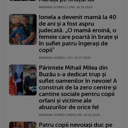
MARIANA VOINEA | LUNI, 28.10.2024
Ionela a devenit mamă la 40
de ani și a fost aspru
judecată. „O mamă eroină, o
femeie care poartă în brațe și
în suflet patru îngerași de
copii"
MARIANA VOINEA | JOI, 30.07.2026
Părintele Mihail Milea din
Buzău s-a dedicat trup și
suflet oamenilor în nevoie! A
construit de la zero centre și
cantine sociale pentru copii
orfani și victime ale
abuzurilor de orice fel
MARIANA VOINEA | MIERCURI, 03.01.2024
Patru copii nevoiași duc pe