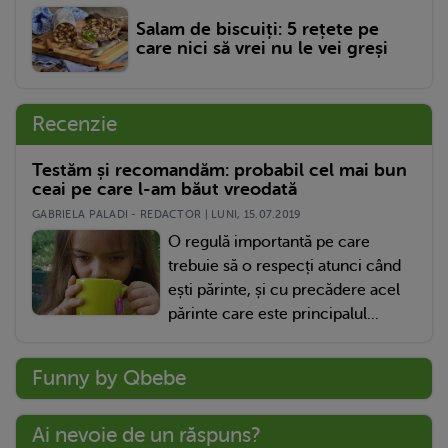
Salam de biscuiți: 5 rețete pe
care nici să vrei nu le vei greși
Recenzie
Testăm și recomandăm: probabil cel mai bun
ceai pe care l-am băut vreodată
GABRIELA PALADI - REDACTOR | LUNI, 15.07.2019
O regulă importantă pe care
trebuie să o respecți atunci când
ești părinte, și cu precădere acel
părinte care este principalul...
Funny by Qbebe
Ai nevoie de un răspuns?