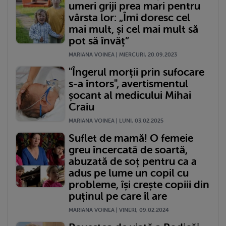
umeri griji prea mari pentru
vârsta lor: „Îmi doresc cel
mai mult, și cel mai mult să
pot să învăț”
MARIANA VOINEA | MIERCURI, 20.09.2023
"Îngerul morții prin sufocare
s-a întors", avertismentul
șocant al medicului Mihai
Craiu
MARIANA VOINEA | LUNI, 03.02.2025
Suflet de mamă! O femeie
greu încercată de soartă,
abuzată de soț pentru ca a
adus pe lume un copil cu
probleme, își crește copiii din
puținul pe care îl are
MARIANA VOINEA | VINERI, 09.02.2024