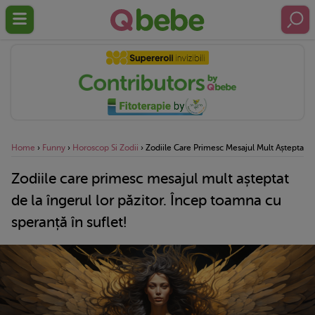
Home
›
Funny
›
Horoscop Si Zodii
›
Zodiile Care Primesc Mesajul Mult Așteptat D
Zodiile care primesc mesajul mult așteptat
de la îngerul lor păzitor. Încep toamna cu
speranță în suflet!