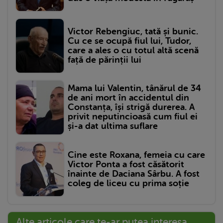
Victor Rebengiuc, tată și bunic.
Cu ce se ocupă fiul lui, Tudor,
care a ales o cu totul altă scenă
față de părinții lui
Mama lui Valentin, tânărul de 34
de ani mort în accidentul din
Constanța, își strigă durerea. A
privit neputincioasă cum fiul ei
și-a dat ultima suflare
Cine este Roxana, femeia cu care
Victor Ponta a fost căsătorit
înainte de Daciana Sârbu. A fost
coleg de liceu cu prima soție
Alte articole care te-ar putea interesa