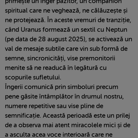
primește un înger păzitor, un companion
spiritual care ne veghează, ne călăuzește și
ne protejează. În aceste vremuri de tranziție,
când Uranus formează un sextil cu Neptun
(pe data de 28 august 2025), se activează un
val de mesaje subtile care vin sub formă de
semne, sincronicități, vise premonitorii
menite să ne readucă în legătură cu
scopurile sufletului.
Îngerii comunică prin simboluri precum
pene găsite întâmplător în drumul nostru,
numere repetitive sau vise pline de
semnificație. Această perioadă este un prilej
de a observa mai atent miracolele mici și de
a asculta acea voce interioară care ne