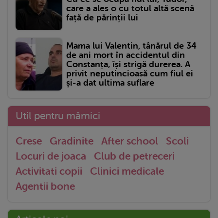
care a ales o cu totul altă scenă
față de părinții lui
Mama lui Valentin, tânărul de 34
de ani mort în accidentul din
Constanța, își strigă durerea. A
privit neputincioasă cum fiul ei
și-a dat ultima suflare
Util pentru mămici
Crese
Gradinite
After school
Scoli
Locuri de joaca
Club de petreceri
Activitati copii
Clinici medicale
Agentii bone