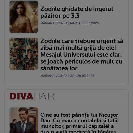
Zodiile ghidate de îngerul
păzitor pe 3.3
MARIANA VOINEA | MARŢI, 03.03.2026
Zodiile care trebuie urgent să
aibă mai multă grijă de ele!
Mesajul Universului este clar:
se joacă periculos de mult cu
sănătatea lor
MARIANA VOINEA | JOI, 20.03.2025
Cine au fost părinții lui Nicușor
Dan. Cu mama contabilă și tatăl
muncitor, primarul capitalei a
dus o viață modestă în Făgăraș