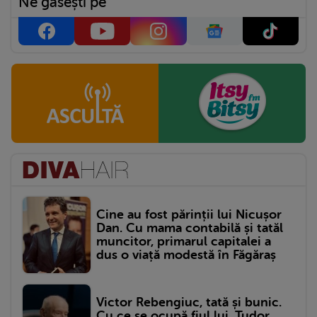
Ne găsești pe
Cine au fost părinții lui Nicușor
Dan. Cu mama contabilă și tatăl
muncitor, primarul capitalei a
dus o viață modestă în Făgăraș
Victor Rebengiuc, tată și bunic.
Cu ce se ocupă fiul lui, Tudor,