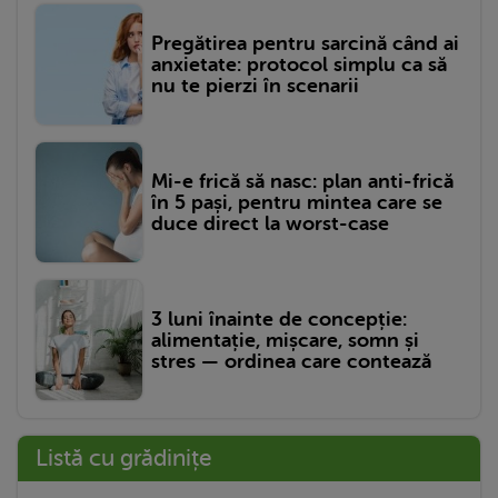
Pregătirea pentru sarcină când ai
anxietate: protocol simplu ca să
nu te pierzi în scenarii
Mi-e frică să nasc: plan anti-frică
în 5 pași, pentru mintea care se
duce direct la worst-case
3 luni înainte de concepție:
alimentație, mișcare, somn și
stres — ordinea care contează
Listă cu grădinițe