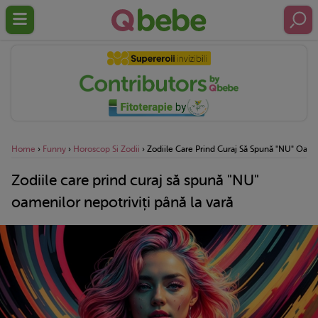
Home
›
Funny
›
Horoscop Si Zodii
›
Zodiile Care Prind Curaj Să Spună "NU" Oamen
Zodiile care prind curaj să spună "NU"
oamenilor nepotriviți până la vară