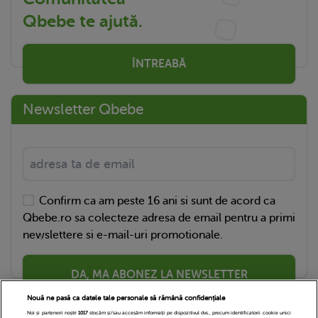
Qbebe te ajută.
ÎNTREABĂ
Newsletter Qbebe
Confirm ca am peste 16 ani si sunt de acord ca
Qbebe.ro sa colecteze adresa de email pentru a primi
newslettere si e-mail-uri promotionale.
DA, MA ABONEZ LA NEWSLETTER
Nouă ne pasă ca datele tale personale să rămână confidențiale
Noi și partenerii noștri
1017
stocăm și/sau accesăm informații pe dispozitivul dvs., precum identificatorii cookie unici