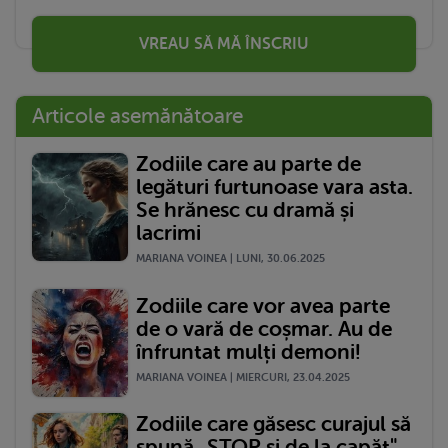
VREAU SĂ MĂ ÎNSCRIU
Articole asemănătoare
Zodiile care au parte de
legături furtunoase vara asta.
Se hrănesc cu dramă și
lacrimi
MARIANA VOINEA | LUNI, 30.06.2025
Zodiile care vor avea parte
de o vară de coșmar. Au de
înfruntat mulți demoni!
MARIANA VOINEA | MIERCURI, 23.04.2025
Zodiile care găsesc curajul să
spună „STOP și de la capăt"