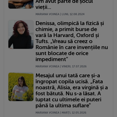
Am avut parte de șocul
vieții...
MARIANA VOINEA | LUNI, 12.08.2024
Denissa, olimpică la fizică și
chimie, a primit burse de
vară la Harvard, Oxford și
Tufts. „Vreau să creez o
Românie în care invențiile nu
sunt blocate de orice
impediment"
MARIANA VOINEA | VINERI, 17.07.2026
Mesajul unui tată care și-a
îngropat copila ucisă. „Fata
noastră, Alisia, era virgină și a
fost bătută. Nu s-a lăsat. A
luptat cu ultimele ei puteri
până la ultima suflare"
MARIANA VOINEA | MARŢI, 12.05.2026