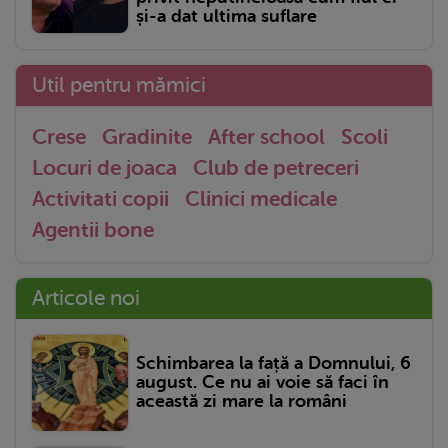
și-a dat ultima suflare
Util pentru mămici
Crese
Gradinite
After school
Scoli
Locuri de joaca
Club de petreceri
Activitati copii
Clinici medicale
Agentii bone
Articole noi
Schimbarea la față a Domnului, 6
august. Ce nu ai voie să faci în
această zi mare la români