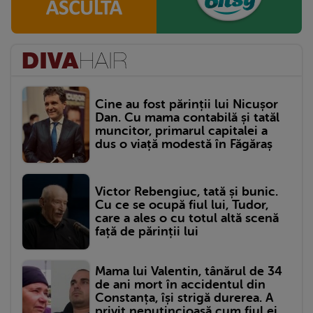
Cine au fost părinții lui Nicușor
Dan. Cu mama contabilă și tatăl
muncitor, primarul capitalei a
dus o viață modestă în Făgăraș
Victor Rebengiuc, tată și bunic.
Cu ce se ocupă fiul lui, Tudor,
care a ales o cu totul altă scenă
față de părinții lui
Mama lui Valentin, tânărul de 34
de ani mort în accidentul din
Constanța, își strigă durerea. A
privit neputincioasă cum fiul ei