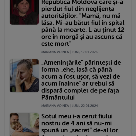
Republica Moldova care și-a
pierdut fiul din neglijența
autorităților. "Mamă, nu mă
lăsa. Mi-au bătut fiul în spital
până la moarte. L-au ținut 12
ore în morgă și au ascuns că
este mort"
MARIANA VOINEA | LUNI, 12.01.2026
„Amenințările" părintești de
forma „ehe, lasă că până
acum a fost ușor, să vezi de
acum înainte" ar trebui să
dispară complet de pe fața
Pământului
MARIANA VOINEA | LUNI, 22.01.2024
Soțul meu i-a cerut fiului
nostru de 4 ani să nu-mi
spună un „secret" de-al lor.