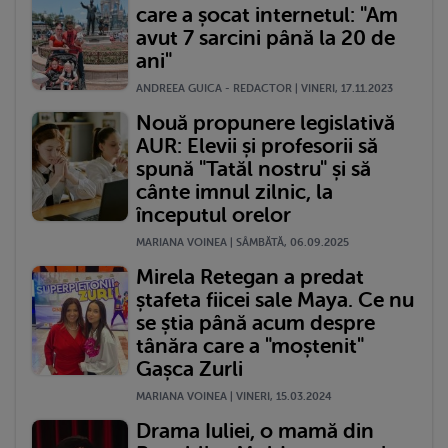
care a șocat internetul: "Am
avut 7 sarcini până la 20 de
ani"
ANDREEA GUICA - REDACTOR | VINERI, 17.11.2023
Nouă propunere legislativă
AUR: Elevii și profesorii să
spună "Tatăl nostru" și să
cânte imnul zilnic, la
începutul orelor
MARIANA VOINEA | SÂMBĂTĂ, 06.09.2025
Mirela Retegan a predat
ștafeta fiicei sale Maya. Ce nu
se știa până acum despre
tânăra care a "moștenit"
Gașca Zurli
MARIANA VOINEA | VINERI, 15.03.2024
Drama Iuliei, o mamă din