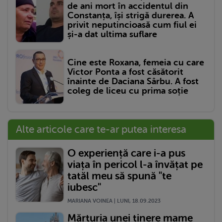
de ani mort în accidentul din
Constanța, își strigă durerea. A
privit neputincioasă cum fiul ei
și-a dat ultima suflare
Cine este Roxana, femeia cu care
Victor Ponta a fost căsătorit
înainte de Daciana Sârbu. A fost
coleg de liceu cu prima soție
Alte articole care te-ar putea interesa
O experiență care i-a pus
viața în pericol l-a învățat pe
tatăl meu să spună "te
iubesc"
MARIANA VOINEA | LUNI, 18.09.2023
Mărturia unei tinere mame