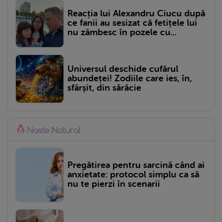
Reacția lui Alexandru Ciucu după
ce fanii au sesizat că fetițele lui
nu zâmbesc în pozele cu...
Universul deschide cufărul
abundeței! Zodiile care ies, în,
sfârșit, din sărăcie
Pregătirea pentru sarcină când ai
anxietate: protocol simplu ca să
nu te pierzi în scenarii