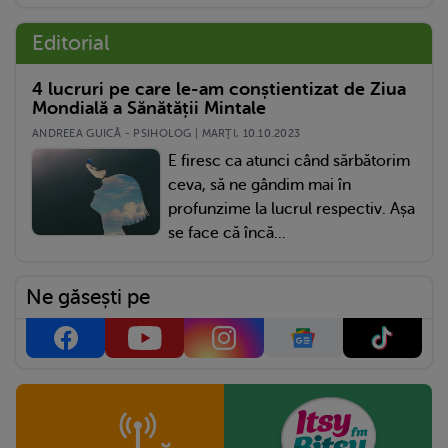
Editorial
4 lucruri pe care le-am conștientizat de Ziua
Mondială a Sănătății Mintale
ANDREEA GUICĂ - PSIHOLOG | MARŢI, 10.10.2023
E firesc ca atunci când sărbătorim
ceva, să ne gândim mai în
profunzime la lucrul respectiv. Așa
se face că încă...
Ne găsești pe