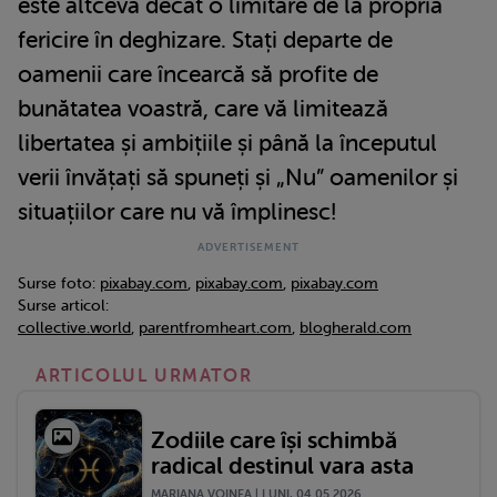
este altceva decât o limitare de la propria
fericire în deghizare. Stați departe de
oamenii care încearcă să profite de
bunătatea voastră, care vă limitează
libertatea și ambițiile și până la începutul
verii învățați să spuneți și „Nu” oamenilor și
situațiilor care nu vă împlinesc!
Surse foto:
pixabay.com
,
pixabay.com
,
pixabay.com
Surse articol:
collective.world
,
parentfromheart.com
,
blogherald.com
ARTICOLUL URMATOR
Zodiile care își schimbă
radical destinul vara asta
MARIANA VOINEA | LUNI, 04.05.2026