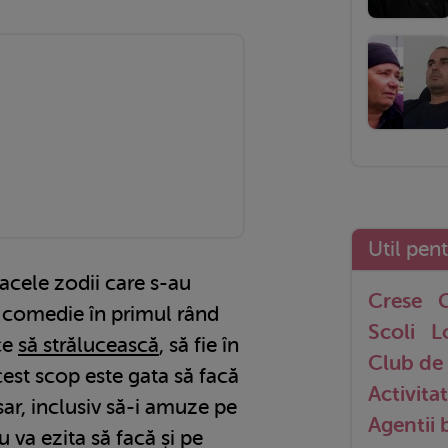
Util pen
 acele zodii care s-au
Crese
G
e comedie în primul rând
Scoli
L
ace
să strălucească
, să fie în
Club de 
acest scop este gata să facă
Activitat
ar, inclusiv să-i amuze pe
Agentii
u va ezita să facă și pe