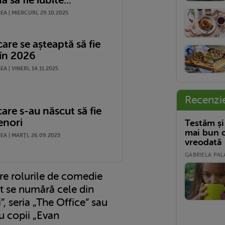
A | MIERCURI, 29.10.2025
care se așteaptă să fie
 în 2026
A | VINERI, 14.11.2025
Recenzi
care s-au născut să fie
enori
Testăm și
mai bun c
A | MARŢI, 26.09.2023
vreodată
GABRIELA PALA
tre rolurile de comedie
t se numără cele din
”, seria „The Office” sau
u copii „Evan