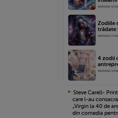
MARIANA VOINE
Zodiile 
trădate
MARIANA VOINE
4 zodii 
antrepr
MARIANA VOINE
Steve Carell- Prin
care l-au consacra
„Virgin la 40 de ani
din comedia pentr