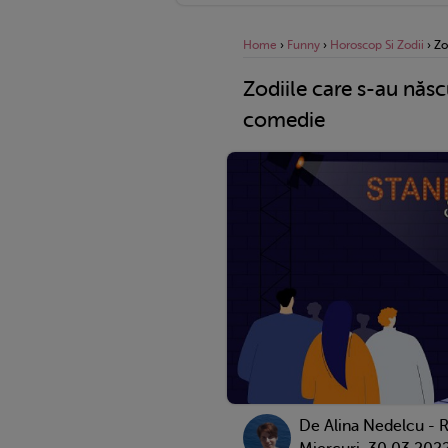
Home
›
Funny
›
Horoscop Si Zodii
›
Zo
Zodiile care s-au născu
comedie
De
Alina Nedelcu - 