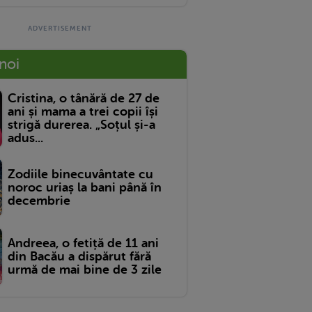
 noi
Cristina, o tânără de 27 de
ani și mama a trei copii își
strigă durerea. „Soțul și-a
adus...
Zodiile binecuvântate cu
noroc uriaș la bani până în
decembrie
Andreea, o fetiță de 11 ani
din Bacău a dispărut fără
urmă de mai bine de 3 zile