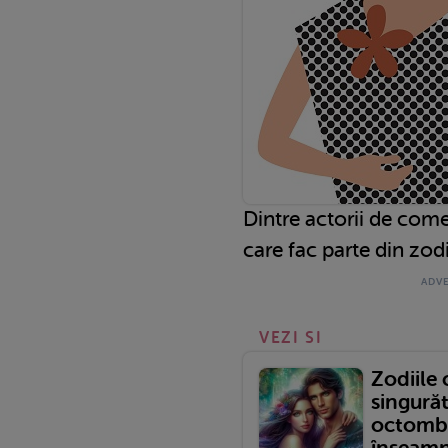
Dintre actorii de come
care fac parte din zodi
VEZI SI
Zodiile 
singurăt
octombr
înseamnă