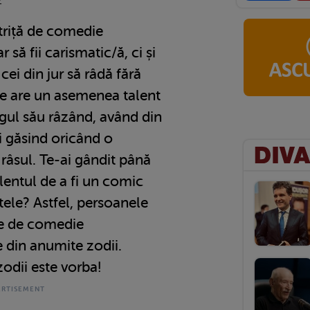
2
ctriță de comedie
să fii carismatic/ă, ci și
 cei din jur să râdă fără
ne are un asemenea talent
rgul său râzând, având din
i găsind oricând o
 râsul. Te-ai gândit până
alentul de a fi un comic
stele? Astfel, persoanele
țe de comedie
te din anumite zodii.
odii este vorba!