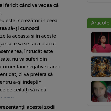
mai fericit când va vedea că
.
Leu este încrezător în ceea
Articole
atea să-și cunoscă
ze la aceasta și în aceste
 șansele să se facă plăcut
asemenea, întrucât este
 sale, nu va suferi din
comentarii negative care i
t dat, ci va prefera să
ntru a-și îndeplini
ce pe ceilalți să râdă.
prezentanții acestei zodii