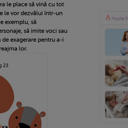
ra le place să vină cu tot
e le vor dezvălui într-un
 de exemplu, să
ersonaje, să imite voci sau
ă de exagerare pentru a-i
 preajma lor.