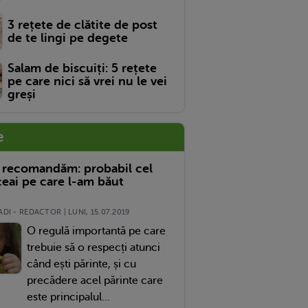
3 rețete de clătite de post
de te lingi pe degete
Salam de biscuiți: 5 rețete
pe care nici să vrei nu le vei
greși
e
 recomandăm: probabil cel
eai pe care l-am băut
DI - REDACTOR | LUNI, 15.07.2019
O regulă importantă pe care
trebuie să o respecți atunci
când ești părinte, și cu
precădere acel părinte care
este principalul...