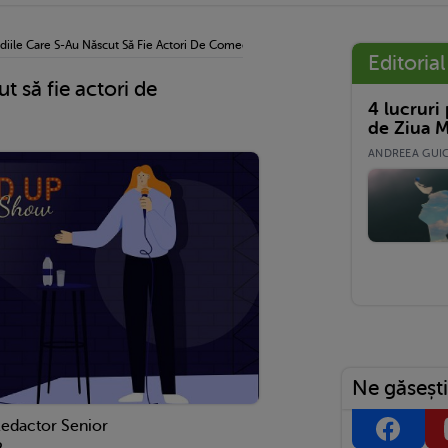
diile Care S-Au Născut Să Fie Actori De Comedie
Editorial
t să fie actori de
4 lucruri
de Ziua M
ANDREEA GUICĂ
Ne găsești
Redactor Senior