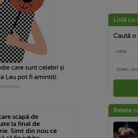
Listă cu 
Caută o 
die care sunt celebri și
a Leu pot fi amintiți:
Rețete c
care scapă de
ate la final de
ie. Simt din nou ce
 să fie iubite...