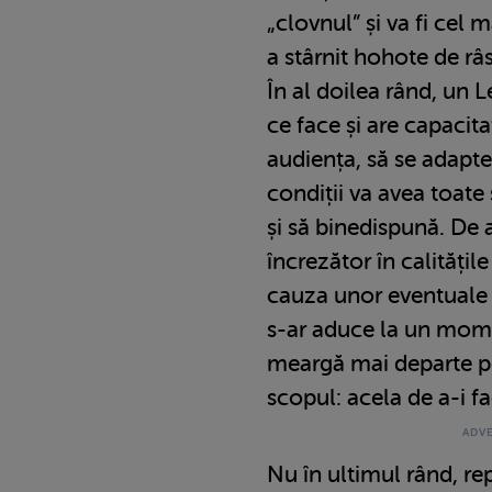
„clovnul” și va fi cel 
a stârnit hohote de râs
În al doilea rând, un 
ce face și are capacit
audiența, să se adapte
condiții va avea toate
și să binedispună. De 
încrezător în calitățile
cauza unor eventuale 
s-ar aduce la un momen
meargă mai departe pe
scopul: acela de a-i fa
Nu în ultimul rând, re