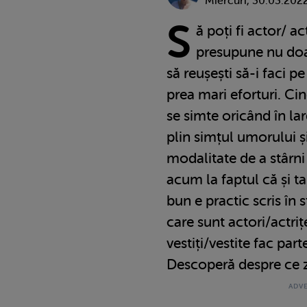
Miercuri, 30.03.202
S
ă poți fi actor/ a
presupune nu doar 
să reușești să-i faci pe
prea mari eforturi. Ci
se simte oricând în la
plin simțul umorului ș
modalitate de a stârni
acum la faptul că și t
bun e practic scris în 
care sunt actori/actri
vestiți/vestite fac par
Descoperă despre ce z