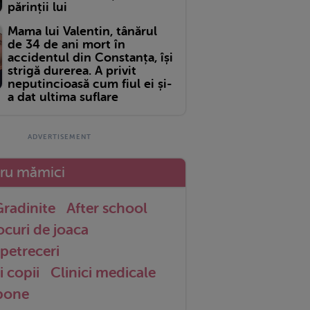
părinții lui
Mama lui Valentin, tânărul
de 34 de ani mort în
accidentul din Constanța, își
strigă durerea. A privit
neputincioasă cum fiul ei și-
a dat ultima suflare
tru mămici
radinite
After school
ocuri de joaca
petreceri
i copii
Clinici medicale
 bone