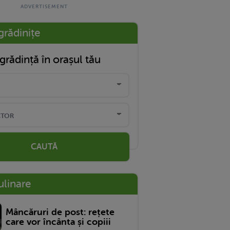
grădinițe
grădință în orașul tău
CAUTĂ
ulinare
Mâncăruri de post: rețete
care vor încânta și copiii