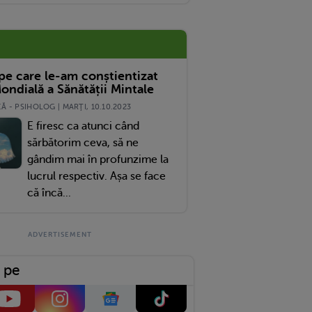
 pe care le-am conștientizat
ondială a Sănătății Mintale
 - PSIHOLOG | MARŢI, 10.10.2023
E firesc ca atunci când
sărbătorim ceva, să ne
gândim mai în profunzime la
lucrul respectiv. Așa se face
că încă...
 pe