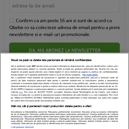
Confirm ca am peste 16 ani si sunt de acord ca
Qbebe.ro sa colecteze adresa de email pentru a primi
newslettere si e-mail-uri promotionale.
DA, MA ABONEZ LA NEWSLETTER
Nouă ne pasă ca datele tale personale să rămână confidențiale
Noi și partenerii noștri
1017
stocăm și/sau accesăm informații pe dispozitivul dvs., precum identificatorii cookie unici
pentru prelucrarea datelor cu caracter personal. Puteți accepta sau gestiona preferințele dvs. făcând clic mai jos,
respectiv vă puteți opune utilizării unui interes legitim în orice moment pe pagina cu politica de confidențialitate.
Aceste alegeri vor fi raportate partenerilor noștri și nu vă vor afecta navigarea.
Mai multe detalii
Noi si partenerii nostri (retelele de socializare si agentiile de publicitate partenere, precum si furnizorii nostri de
servicii de date analitice) prelucram date pentru a permite website-ului sa functioneze, pentru a personaliza
continutul si anunturile publicitare afisate in functie de interesele si/sau profilul dvs., pentru a va oferi functionalitati
aferente retelelor de socializare si pentru a analiza traficul pe website. Beneficiati de drepturile prevazute de art. 15-
22 din GDPR in legatura cu prelucrarea datelor cu caracter personal. Aceste drepturi pot fi exercitate prin modalitatea
indicata
aici
. Prin click pe “ACCEPT TOATE”, acceptati folosirea tuturor Tehnologiilor de tip Cookie, care implica
inclusiv acceptul dvs. cu privire la stocarea/accesarea informatiilor de catre Vendor-ii cu care colaboram. Prin click
Echipa Editoriala
Newsletter
Contact
pe “VREAU SA MODIFIC SETARILE INDIVIDUAL” puteti schimba preferintele in mod individual, mai putin cele legate
de cookie strict necesare pentru functionarea website-ului.
Atât noi, cât și partenerii noștri prelucrăm datele pentru a oferi:
Cariere
Cookies
Politica de confidentialitate
Dezvoltarea și îmbunătățirea serviciilor. Măsurarea performanței reclamelor. Stocarea și/sau accesarea informațiilor
de pe un dispozitiv. Utilizarea profilurilor pentru selectarea conținutului personalizat. Crearea profilurilor de conținut
DivaHair Cosmetics
Despre noi
personalizat. Utilizarea profilurilor pentru selectarea publicității personalizate. Crearea profilurilor pentru publicitate
personalizată. Măsurarea performanței conținutului. Înțelegerea publicului prin statistici sau combinații de date din
surse diferite. Utilizarea de date limitate pentru a selecta publicitatea. Utilizarea datelor limitate pentru a selecta
conținutul. Date precise de geolocație și identificarea prin scanarea dispozitivului.
Termeni si conditii
Setari Cookies
Listă parteneri (furnizori)