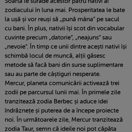
Soarta le surâde acestor patru nativi ai
zodiacului în luna mai. Prosperitatea le bate
la ușă și vor reuși să „pună mâna” pe sacul
cu bani. În plus, nativii își scot din vocabular
cuvinte precum „datorie”, „neajuns” sau
„nevoie”. În timp ce unii dintre acești nativi își
schimbă locul de muncă, alții găsesc
metode să facă bani din surse suplimentare
sau au parte de câștiguri nesperate.
Mercur, planeta comunicării activează trei
zodii pe parcursul lunii mai. În primele zile
tranzitează zodia Berbec și aduce idei
îndrăznețe și puterea de a începe proiecte
noi. În următoarele zile, Mercur tranzitează
zodia Taur, semn că ideile noi pot căpăta