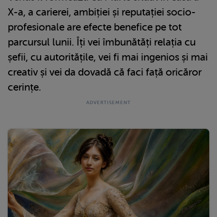
X-a, a carierei, ambiției și reputației socio-
profesionale are efecte benefice pe tot
parcursul lunii. Îți vei îmbunătăți relația cu
șefii, cu autoritățile, vei fi mai ingenios și mai
creativ și vei da dovadă că faci față oricăror
cerințe.