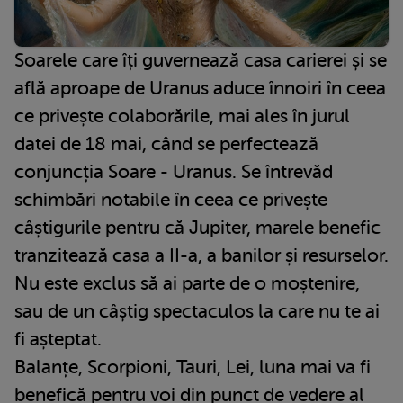
Soarele care îți guvernează casa carierei și se
află aproape de Uranus aduce înnoiri în ceea
ce privește colaborările, mai ales în jurul
datei de 18 mai, când se perfectează
conjuncția Soare - Uranus. Se întrevăd
schimbări notabile în ceea ce privește
câștigurile pentru că Jupiter, marele benefic
tranzitează casa a II-a, a banilor și resurselor.
Nu este exclus să ai parte de o moștenire,
sau de un câștig spectaculos la care nu te ai
fi așteptat.
Balanțe, Scorpioni, Tauri, Lei, luna mai va fi
benefică pentru voi din punct de vedere al