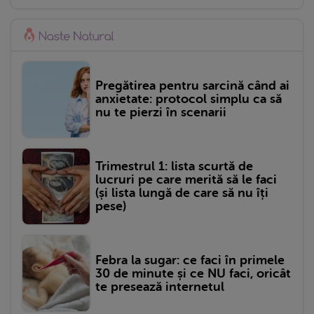
Pregătirea pentru sarcină când ai
anxietate: protocol simplu ca să
nu te pierzi în scenarii
Trimestrul 1: lista scurtă de
lucruri pe care merită să le faci
(și lista lungă de care să nu îți
pese)
Febra la sugar: ce faci în primele
30 de minute și ce NU faci, oricât
te presează internetul