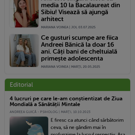
media 10 la Bacalaureat din
Sibiu! Visează să ajungă
arhitect
MARIANA VOINEA | JOI, 03.07.2025
Ce gusturi scumpe are fiica
Andreei Bănică la doar 16
ani. Câți bani de cheltuială
primește adolescenta
MARIANA VOINEA | MARŢI, 20.05.2025
Editorial
4 lucruri pe care le-am conștientizat de Ziua
Mondială a Sănătății Mintale
ANDREEA GUICĂ - PSIHOLOG | MARŢI, 10.10.2023
E firesc ca atunci când sărbătorim
ceva, să ne gândim mai în
profunzime la lucrul respectiv. Așa