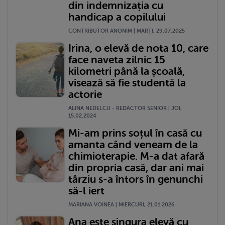
din indemnizația cu
handicap a copilului
CONTRIBUTOR ANONIM | MARŢI, 29.07.2025
Irina, o elevă de nota 10, care
face naveta zilnic 15
kilometri până la școală,
visează să fie studentă la
actorie
ALINA NEDELCU - REDACTOR SENIOR | JOI,
15.02.2024
Mi-am prins soțul în casă cu
amanta când veneam de la
chimioterapie. M-a dat afară
din propria casă, dar ani mai
târziu s-a întors în genunchi
să-l iert
MARIANA VOINEA | MIERCURI, 21.01.2026
Ana este singura elevă cu