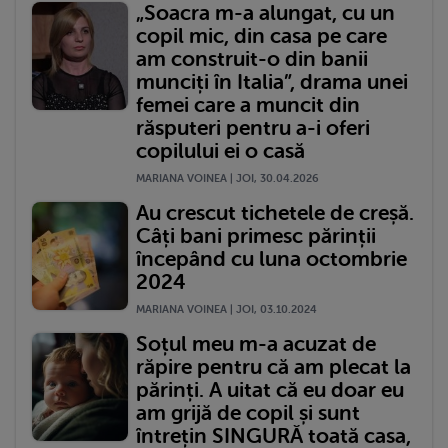
„Soacra m-a alungat, cu un
copil mic, din casa pe care
am construit-o din banii
munciți în Italia”, drama unei
femei care a muncit din
răsputeri pentru a-i oferi
copilului ei o casă
MARIANA VOINEA | JOI, 30.04.2026
Au crescut tichetele de creșă.
Câți bani primesc părinții
începând cu luna octombrie
2024
MARIANA VOINEA | JOI, 03.10.2024
Soțul meu m-a acuzat de
răpire pentru că am plecat la
părinți. A uitat că eu doar eu
am grijă de copil și sunt
întrețin SINGURĂ toată casa,