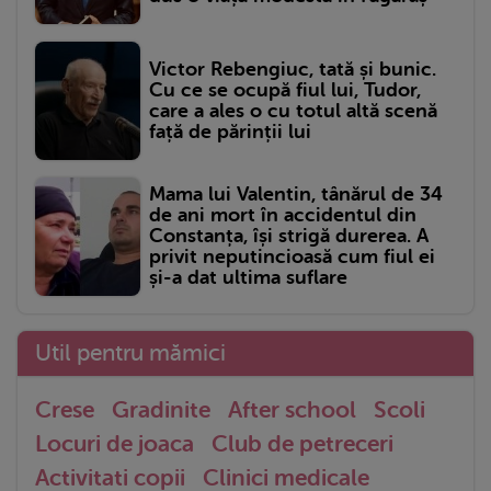
Victor Rebengiuc, tată și bunic.
Cu ce se ocupă fiul lui, Tudor,
care a ales o cu totul altă scenă
față de părinții lui
Mama lui Valentin, tânărul de 34
de ani mort în accidentul din
Constanța, își strigă durerea. A
privit neputincioasă cum fiul ei
și-a dat ultima suflare
Util pentru mămici
Crese
Gradinite
After school
Scoli
Locuri de joaca
Club de petreceri
Activitati copii
Clinici medicale