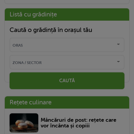
Listă cu grădinițe
Caută o grădință în orașul tău
CAUTĂ
Rețete culinare
Mâncăruri de post: rețete care
vor încânta și copiii