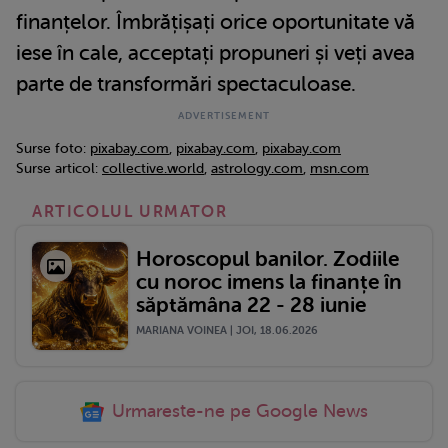
finanțelor. Îmbrățișați orice oportunitate vă
iese în cale, acceptați propuneri și veți avea
parte de transformări spectaculoase.
Surse foto:
pixabay.com
,
pixabay.com
,
pixabay.com
Surse articol:
collective.world
,
astrology.com
,
msn.com
ARTICOLUL URMATOR
Horoscopul banilor. Zodiile
cu noroc imens la finanțe în
săptămâna 22 - 28 iunie
MARIANA VOINEA | JOI, 18.06.2026
Urmareste-ne pe Google News