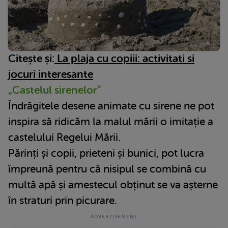
Citește și:
La plaja cu copiii: activitati si
jocuri interesante
„Castelul sirenelor"
Îndrăgitele desene animate cu sirene ne pot
inspira să ridicăm la malul mării o imitație a
castelului Regelui Mării.
Părinți și copii, prieteni și bunici, pot lucra
împreună pentru că nisipul se combină cu
multă apă și amestecul obținut se va așterne
în straturi prin picurare.