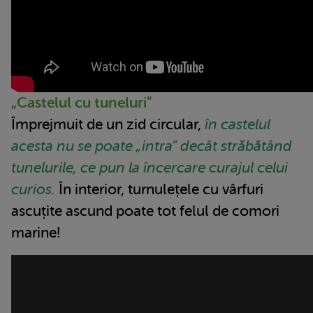
„Castelul cu tuneluri"
Împrejmuit de un zid circular,
în castelul
acesta nu se poate „intra" decât străbătând
tunelurile, ce pun la încercare curajul celui
curios.
În interior, turnulețele cu vârfuri
ascuțite ascund poate tot felul de comori
marine!