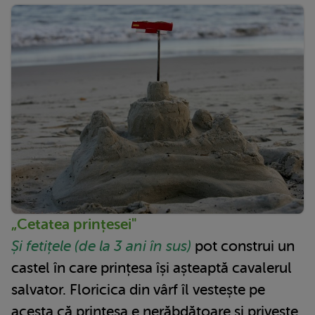
„Cetatea prințesei"
Și fetițele (de la 3 ani în sus)
pot construi un
castel în care prințesa își așteaptă cavalerul
salvator. Floricica din vârf îl vestește pe
acesta că prințesa e nerăbdătoare și privește