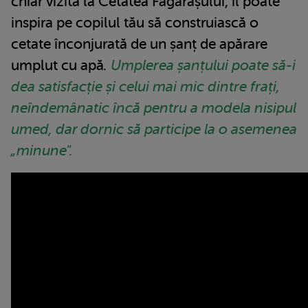
chiar vizita la Cetatea Făgărașului, îl poate
inspira pe copilul tău să construiască o
cetate înconjurată de un șanț de apărare
umplut cu apă
.
Umplerea șanțului poate să-i
dea satisfacție și celui mai mic dintre frați,
neîndemânatic încă pentru a modela nisipul
umed, dar dornic să participe la o asemenea
„minune".