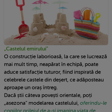
„Castelul emirului"
O construcție laborioasă, la care se lucrează
mai mult timp, neapărat în echipă, poate
aduce satisfacție tuturor, fiind inspirată de
celebrele castele din deșert, ce adăposteau
aproape un oraș întreg.
Dacă știi câteva povești orientale, poți
„asezona" modelarea castelului,
oferindu-le
copiilor prilejul de a-și imagina viața de