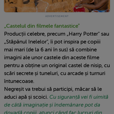
„Castelul din filmele fantastice"
Producții celebre, precum „Harry Potter" sau
„Stăpânul Inelelor", îi pot inspira pe copiii
mai mari (de la 6 ani în sus) să combine
imagini ale unor castele din aceste filme
pentru a obține un original castel de nisip, cu
scări secrete și tuneluri, cu arcade și turnuri
întunecoase.
Negreșit va trebui să participi, măcar să le
aduci apă și scoici.
Cu siguranță vei fi uimită
de câtă imaginație și îndemânare pot da
dovadă copiii, atunci când fac lucruri din