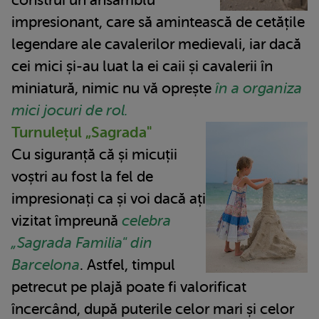
construi un ansamblu
impresionant, care să amintească de cetățile
legendare ale cavalerilor medievali, iar dacă
cei mici și-au luat la ei caii și cavalerii în
miniatură, nimic nu vă oprește
în a organiza
mici jocuri de rol.
Turnulețul „Sagrada"
Cu siguranță că și micuții
voștri au fost la fel de
impresionați ca și voi dacă ați
vizitat împreună
celebra
„Sagrada Familia" din
Barcelona
. Astfel, timpul
petrecut pe plajă poate fi valorificat
încercând, după puterile celor mari și celor