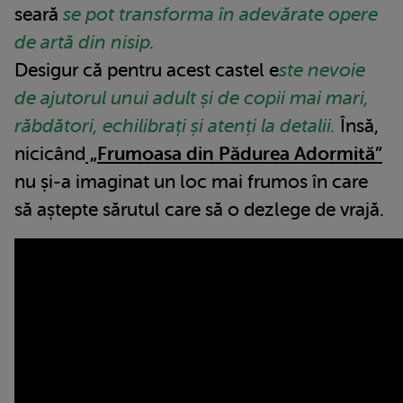
seară
se pot transforma în adevărate opere
de artă din nisip.
Desigur că pentru acest castel e
ste nevoie
de ajutorul unui adult și de copii mai mari,
răbdători, echilibrați și atenți la detalii.
Însă,
nicicând
„Frumoasa din Pădurea Adormită”
nu și-a imaginat un loc mai frumos în care
să aștepte sărutul care să o dezlege de vrajă.