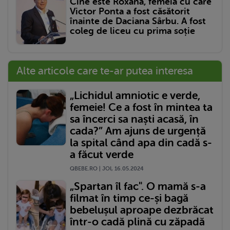
Cine este Roxana, femeia cu care
Victor Ponta a fost căsătorit
înainte de Daciana Sârbu. A fost
coleg de liceu cu prima soție
Alte articole care te-ar putea interesa
„Lichidul amniotic e verde,
femeie! Ce a fost în mintea ta
sa încerci sa naști acasă, în
cada?” Am ajuns de urgență
la spital când apa din cadă s-
a făcut verde
QBEBE.RO | JOI, 16.05.2024
„Spartan îl fac". O mamă s-a
filmat în timp ce-și bagă
bebelușul aproape dezbrăcat
într-o cadă plină cu zăpadă