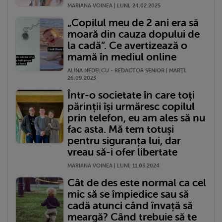
MARIANA VOINEA | LUNI, 24.02.2025
„Copilul meu de 2 ani era să
moară din cauza dopului de
la cadă”. Ce avertizează o
mamă în mediul online
ALINA NEDELCU - REDACTOR SENIOR | MARŢI,
26.09.2023
Într-o societate în care toți
părinții își urmăresc copilul
prin telefon, eu am ales să nu
fac asta. Mă tem totuși
pentru siguranța lui, dar
vreau să-i ofer libertate
MARIANA VOINEA | LUNI, 11.03.2024
Cât de des este normal ca cel
mic să se împiedice sau să
cadă atunci când învață să
meargă? Când trebuie să te