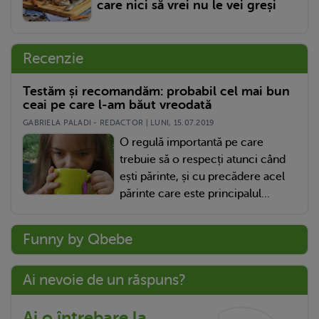
care nici să vrei nu le vei greși
Recenzie
Testăm și recomandăm: probabil cel mai bun
ceai pe care l-am băut vreodată
GABRIELA PALADI - REDACTOR | LUNI, 15.07.2019
O regulă importantă pe care
trebuie să o respecți atunci când
ești părinte, și cu precădere acel
părinte care este principalul...
Funny by Qbebe
Ai nevoie de un răspuns?
Ai o întrebare la