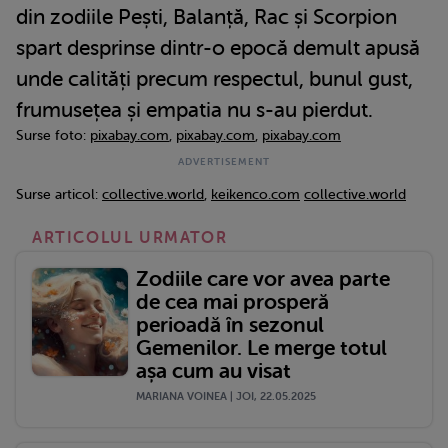
din zodiile Pești, Balanță, Rac și Scorpion
spart desprinse dintr-o epocă demult apusă
unde calități precum respectul, bunul gust,
frumusețea și empatia nu s-au pierdut.
Surse foto:
pixabay.com
,
pixabay.com
,
pixabay.com
Surse articol:
collective.world
,
keikenco.com
collective.world
ARTICOLUL URMATOR
Zodiile care vor avea parte
de cea mai prosperă
perioadă în sezonul
Gemenilor. Le merge totul
așa cum au visat
MARIANA VOINEA | JOI, 22.05.2025