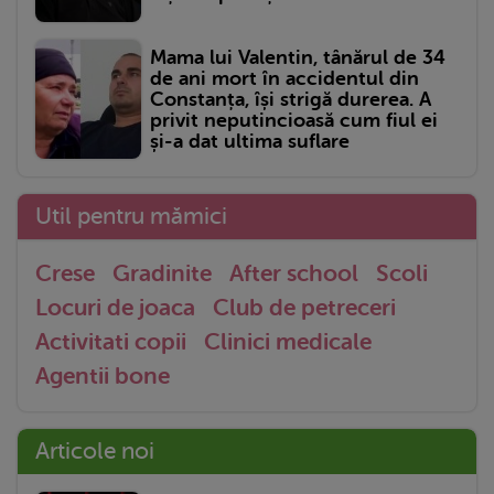
Mama lui Valentin, tânărul de 34
de ani mort în accidentul din
Constanța, își strigă durerea. A
privit neputincioasă cum fiul ei
și-a dat ultima suflare
Util pentru mămici
Crese
Gradinite
After school
Scoli
Locuri de joaca
Club de petreceri
Activitati copii
Clinici medicale
Agentii bone
Articole noi