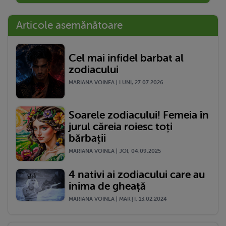
Articole asemănătoare
Cel mai infidel barbat al
zodiacului
MARIANA VOINEA | LUNI, 27.07.2026
Soarele zodiacului! Femeia în
jurul căreia roiesc toți
bărbații
MARIANA VOINEA | JOI, 04.09.2025
4 nativi ai zodiacului care au
inima de gheață
MARIANA VOINEA | MARŢI, 13.02.2024