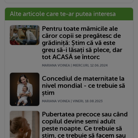
Alte articole care te-ar putea interesa
Pentru toate mămicile ale
căror copii se pregătesc de
grădiniță: Știm că vă este
greu să-i lăsați să plece, dar
tot ACASĂ se întorc
MARIANA VOINEA | MIERCURI, 12.06.2024
Concediul de maternitate la
nivel mondial - ce trebuie să
știm
MARIANA VOINEA | VINERI, 18.08.2023
Pubertatea precoce sau când
copilul devine semi adult
peste noapte. Ce trebuie să
știm, ce trebuie să facem sau