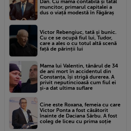
Dan. Cu mama contabilă și tatăl
muncitor, primarul capitalei a
dus o viață modestă în Făgăraș
Victor Rebengiuc, tată și bunic.
Cu ce se ocupă fiul lui, Tudor,
care a ales o cu totul altă scenă
față de părinții lui
Mama lui Valentin, tânărul de 34
de ani mort în accidentul din
Constanța, își strigă durerea. A
privit neputincioasă cum fiul ei
și-a dat ultima suflare
Cine este Roxana, femeia cu care
Victor Ponta a fost căsătorit
înainte de Daciana Sârbu. A fost
coleg de liceu cu prima soție