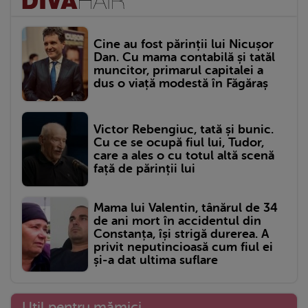
Cine au fost părinții lui Nicușor
Dan. Cu mama contabilă și tatăl
muncitor, primarul capitalei a
dus o viață modestă în Făgăraș
Victor Rebengiuc, tată și bunic.
Cu ce se ocupă fiul lui, Tudor,
care a ales o cu totul altă scenă
față de părinții lui
Mama lui Valentin, tânărul de 34
de ani mort în accidentul din
Constanța, își strigă durerea. A
privit neputincioasă cum fiul ei
și-a dat ultima suflare
Util pentru mămici