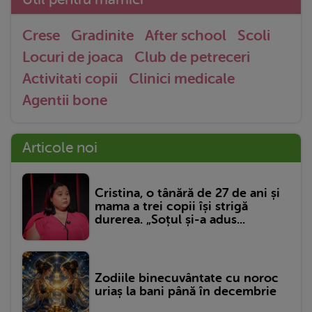
Crese
Gradinite
After school
Scoli
Locuri de joaca
Club de petreceri
Activitati copii
Clinici medicale
Agentii bone
Articole noi
Cristina, o tânără de 27 de ani și
mama a trei copii își strigă
durerea. „Soțul și-a adus...
Zodiile binecuvântate cu noroc
uriaș la bani până în decembrie