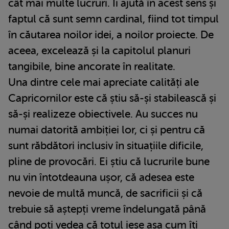
cât mai multe lucruri. Îi ajută în acest sens și
faptul că sunt semn cardinal, fiind tot timpul
în căutarea noilor idei, a noilor proiecte. De
aceea, excelează și la capitolul planuri
tangibile, bine ancorate în realitate.
Una dintre cele mai apreciate calități ale
Capricornilor este că știu să-și stabilească și
să-și realizeze obiectivele. Au succes nu
numai datorită ambiției lor, ci și pentru că
sunt răbdători inclusiv în situațiile dificile,
pline de provocări. Ei știu că lucrurile bune
nu vin întotdeauna ușor, că adesea este
nevoie de multă muncă, de sacrificii și că
trebuie să aștepți vreme îndelungată până
când poți vedea că totul iese așa cum îți