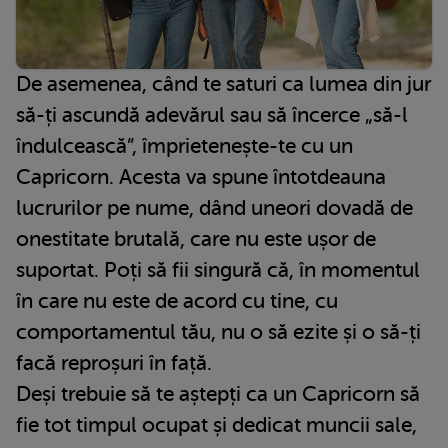
De asemenea, când te saturi ca lumea din jur
să-ți ascundă adevărul sau să încerce „să-l
îndulcească”, împrietenește-te cu un
Capricorn. Acesta va spune întotdeauna
lucrurilor pe nume, dând uneori dovadă de
onestitate brutală, care nu este ușor de
suportat. Poți să fii singură că, în momentul
în care nu este de acord cu tine, cu
comportamentul tău, nu o să ezite și o să-ți
facă reproșuri în față.
Deși trebuie să te aștepți ca un Capricorn să
fie tot timpul ocupat și dedicat muncii sale,