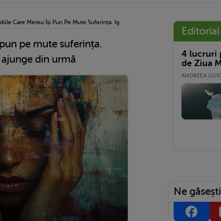
diile Care Mereu Își Pun Pe Mute Suferința. Ignoră Durerea Până Îi Ajunge Din Urmă
Editorial
 pun pe mute suferința.
4 lucruri
i ajunge din urmă
de Ziua M
ANDREEA GUICĂ
Ne găsești