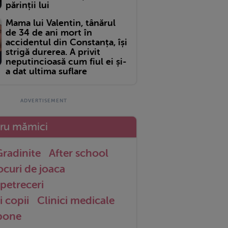
părinții lui
Mama lui Valentin, tânărul
de 34 de ani mort în
accidentul din Constanța, își
strigă durerea. A privit
neputincioasă cum fiul ei și-
a dat ultima suflare
tru mămici
radinite
After school
ocuri de joaca
petreceri
i copii
Clinici medicale
 bone