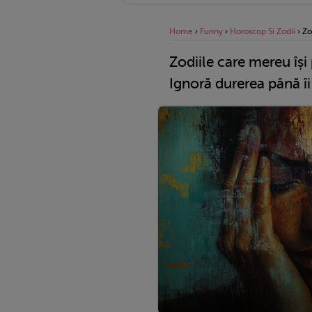
Home
›
Funny
›
Horoscop Si Zodii
›
Zo
Zodiile care mereu își
Ignoră durerea până î