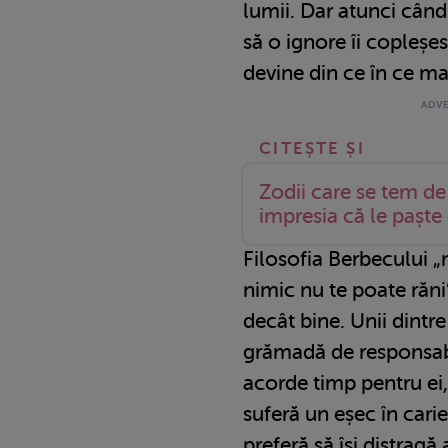
lumii. Dar atunci când
să o ignore îi copleșes
devine din ce în ce ma
Zodii care se tem de
impresia că le paște
Filosofia Berbecului „
nimic nu te poate răni
decât bine. Unii dintre
grămadă de responsabili
acorde timp pentru ei
suferă un eșec în cari
preferă să își distragă