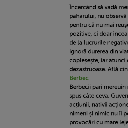
Încercând să vadă mer
paharului, nu observă 
pentru că nu mai reușe
pozitive, ci doar încea
de la lucrurile negativ
ignoră durerea din via
copleșește, iar atunci
dezastruoase. Află cine
Berbec
Berbecii pari mereuîn 
spus câte ceva. Guver
acțiunii, nativii acțio
nimeni și nimic nu îi 
provocări cu mare lejer