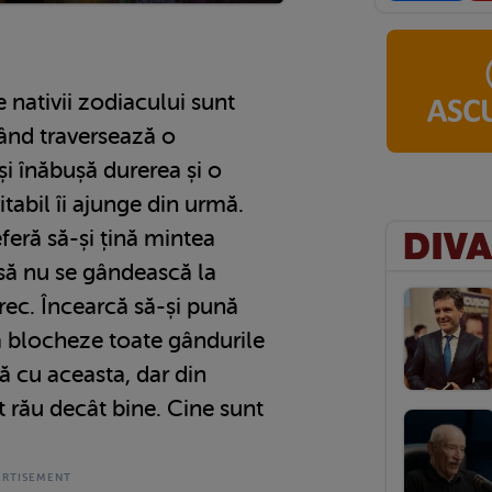
e nativii zodiacului sunt
ând traversează o
 își înăbușă durerea și o
tabil îi ajunge din urmă.
feră să-și țină mintea
 să nu se gândească la
 trec. Încearcă să-și pună
ă blocheze toate gândurile
ă cu aceasta, dar din
t rău decât bine. Cine sunt