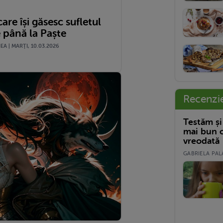
care își găsesc sufletul
 până la Paște
A | MARŢI, 10.03.2026
Recenzi
Testăm și
mai bun c
vreodată
GABRIELA PALA