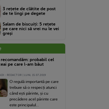
3 rețete de clătite de post
de te lingi pe degete
Salam de biscuiți: 5 rețete
pe care nici să vrei nu le vei
greși
e
 recomandăm: probabil cel
eai pe care l-am băut
DI - REDACTOR | LUNI, 15.07.2019
O regulă importantă pe care
trebuie să o respecți atunci
când ești părinte, și cu
precădere acel părinte care
este principalul...