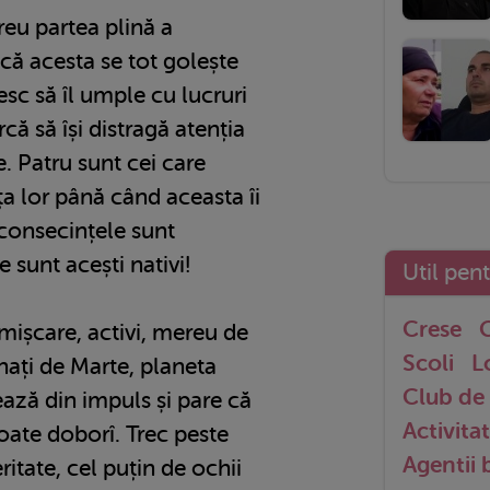
eu partea plină a
că acesta se tot golește
sc să îl umple cu lucruri
rcă să își distragă atenția
e. Patru sunt cei care
ța lor până când aceasta îi
 consecințele sunt
 sunt acești nativi!
Util pen
Crese
G
mișcare, activi, mereu de
Scoli
L
nați de Marte, planeta
Club de 
nează din impuls și pare că
Activitat
poate doborî. Trec peste
Agentii
itate, cel puțin de ochii