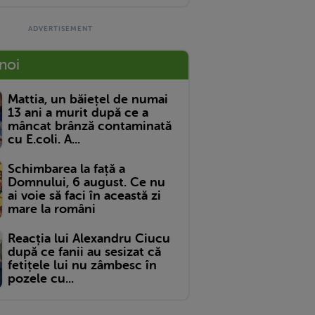
 noi
Mattia, un băiețel de numai
13 ani a murit după ce a
mâncat brânză contaminată
cu E.coli. A...
Schimbarea la față a
Domnului, 6 august. Ce nu
ai voie să faci în această zi
mare la români
Reacția lui Alexandru Ciucu
după ce fanii au sesizat că
fetițele lui nu zâmbesc în
pozele cu...