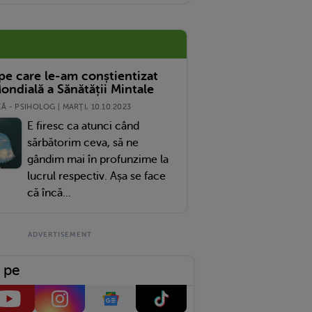
 pe care le-am conștientizat
ondială a Sănătății Mintale
 - PSIHOLOG | MARŢI, 10.10.2023
E firesc ca atunci când
sărbătorim ceva, să ne
gândim mai în profunzime la
lucrul respectiv. Așa se face
că încă...
 pe