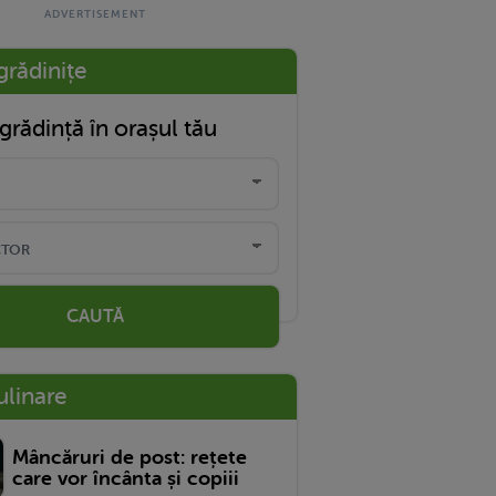
grădinițe
grădință în orașul tău
CAUTĂ
ulinare
Mâncăruri de post: rețete
care vor încânta și copiii