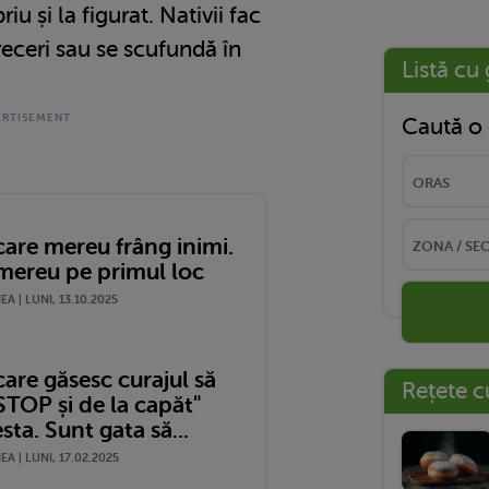
iu și la figurat. Nativii fac
eceri sau se scufundă în
Listă cu 
Caută o 
care mereu frâng inimi.
mereu pe primul loc
A | LUNI, 13.10.2025
care găsesc curajul să
Rețete c
STOP și de la capăt"
sta. Sunt gata să...
A | LUNI, 17.02.2025