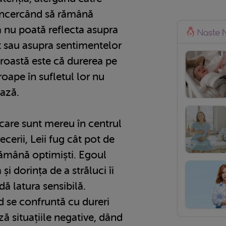
 încercând să rămână
să nu poată reflecta asupra
t sau asupra sentimentelor
proastă este că durerea pe
roape în sufletul lor nu
ează.
i care sunt mereu în centrul
recerii, Leii fug cât pot de
rămână optimiști. Egoul
și dorința de a străluci îi
ă latura sensibilă.
 se confruntă cu dureri
 situațiile negative, dând