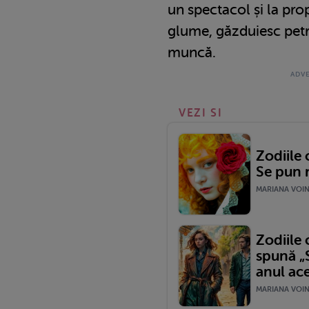
un spectacol și la propr
glume, găzduiesc petr
muncă.
VEZI SI
Zodiile 
Se pun 
MARIANA VOINE
Zodiile 
spună „
anul ace
MARIANA VOINE