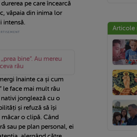
 durerea pe care încearcă
c, văpaia din inima lor
i intensă.
Articole
 „prea bine”. Au mereu
 ceva rău
mergi înainte ca și cum
” le face mai mult rău
 nativi jonglează cu o
tăți și refuză să își
, măcar o clipă. Când
eră sau pe plan personal, ei
 atenția, alergând către