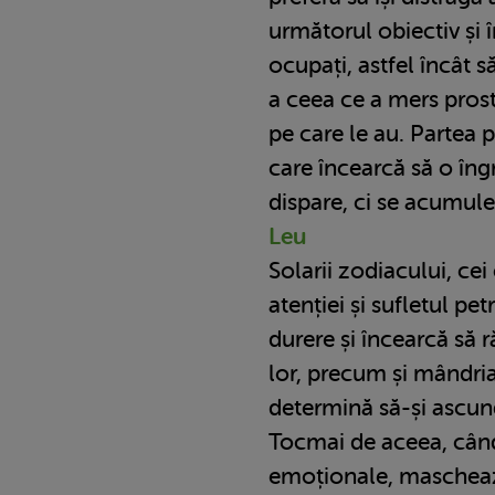
următorul obiectiv și
ocupați, astfel încât 
a ceea ce a mers pros
pe care le au. Partea 
care încearcă să o îng
dispare, ci se acumul
Leu
Solarii zodiacului, ce
atenției și sufletul pet
durere și încearcă să 
lor, precum și mândria 
determină să-și ascund
Tocmai de aceea, când
emoționale, maschează