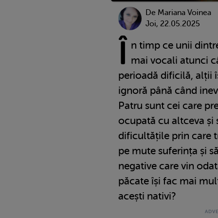
De
Mariana Voinea
Joi, 22.05.2025
Î
n timp ce unii dintr
mai vocali atunci c
perioadă dificilă, alții
ignoră până când inevi
Patru sunt cei care pre
ocupată cu altceva și
dificultățile prin care
pe mute suferința și s
negative care vin odat
păcate își fac mai mul
acești nativi?