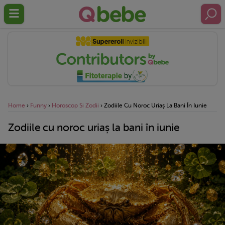
Home
›
Funny
›
Horoscop Si Zodii
›
Zodiile Cu Noroc Uriaș La Bani În Iunie
Zodiile cu noroc uriaș la bani în iunie