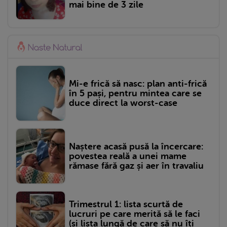
mai bine de 3 zile
Mi-e frică să nasc: plan anti-frică
în 5 pași, pentru mintea care se
duce direct la worst-case
Naștere acasă pusă la încercare:
povestea reală a unei mame
rămase fără gaz și aer în travaliu
Trimestrul 1: lista scurtă de
lucruri pe care merită să le faci
(și lista lungă de care să nu îți