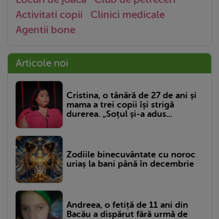
Activitati copii
Clinici medicale
Agentii bone
Articole noi
Cristina, o tânără de 27 de ani și
mama a trei copii își strigă
durerea. „Soțul și-a adus...
Zodiile binecuvântate cu noroc
uriaș la bani până în decembrie
Andreea, o fetiță de 11 ani din
Bacău a dispărut fără urmă de