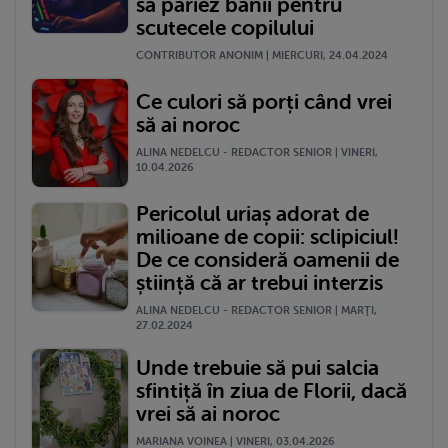
să pariez banii pentru
scutecele copilului
CONTRIBUTOR ANONIM | MIERCURI, 24.04.2024
Ce culori să porți când vrei
să ai noroc
ALINA NEDELCU - REDACTOR SENIOR | VINERI,
10.04.2026
Pericolul uriaș adorat de
milioane de copii: sclipiciul!
De ce consideră oamenii de
știință că ar trebui interzis
ALINA NEDELCU - REDACTOR SENIOR | MARŢI,
27.02.2024
Unde trebuie să pui salcia
sfintiță în ziua de Florii, dacă
vrei să ai noroc
MARIANA VOINEA | VINERI, 03.04.2026