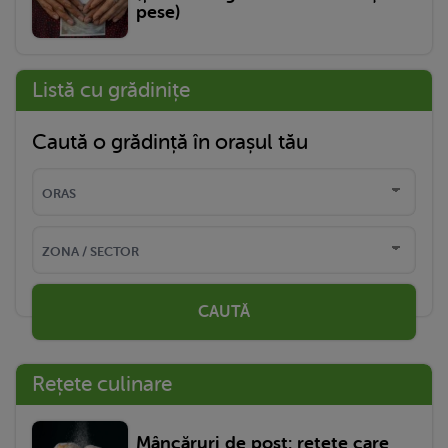
pese)
Listă cu grădinițe
Caută o grădință în orașul tău
CAUTĂ
Rețete culinare
Mâncăruri de post: rețete care