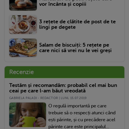
vor încânta și copiii
3 rețete de clătite de post de te
lingi pe degete
Salam de biscuiți: 5 rețete pe
care nici să vrei nu le vei greși
Recenzie
Testăm și recomandăm: probabil cel mai bun
ceai pe care l-am băut vreodată
GABRIELA PALADI - REDACTOR | LUNI, 15.07.2019
O regulă importantă pe care
trebuie să o respecți atunci când
ești părinte, și cu precădere acel
părinte care este principalul...