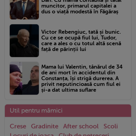
muncitor, primarul capitalei a
dus o viață modestă în Făgăraș
Victor Rebengiuc, tată și bunic.
Cu ce se ocupă fiul lui, Tudor,
care a ales o cu totul altă scenă
față de părinții lui
Mama lui Valentin, tânărul de 34
de ani mort în accidentul din
Constanța, își strigă durerea. A
privit neputincioasă cum fiul ei
și-a dat ultima suflare
Util pentru mămici
Crese
Gradinite
After school
Scoli
Locuri de joaca
Club de petreceri