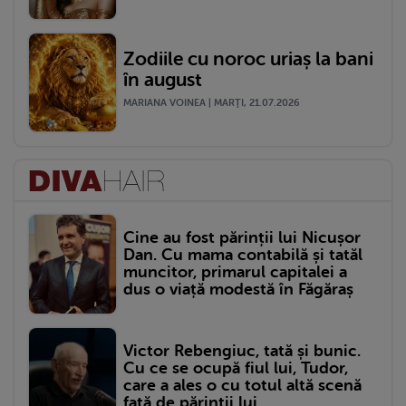
Zodiile cu noroc uriaș la bani
în august
MARIANA VOINEA | MARŢI, 21.07.2026
Cine au fost părinții lui Nicușor
Dan. Cu mama contabilă și tatăl
muncitor, primarul capitalei a
dus o viață modestă în Făgăraș
Victor Rebengiuc, tată și bunic.
Cu ce se ocupă fiul lui, Tudor,
care a ales o cu totul altă scenă
față de părinții lui