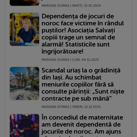
MARIANA VOINEA | MARŢI, 15.10.2024
Dependența de jocuri de
noroc face victime în rândul
puștilor! Asociația Salvați
copiii trage un semnal de
alarmă! Statisticile sunt
îngrijorătoare!
MARIANA VOINEA | LUNI, 04.12.2023
Scandal uriaș la o grădiniță
din Iași. Au schimbat
meniurile copiilor fără să
consulte părinții: „Sunt niște
contracte pe sub mână”
MARIANA VOINEA | VINERI, 12.12.2025
În concediul de maternitate
am devenit dependentă de
jocurile de noroc. Am ajuns