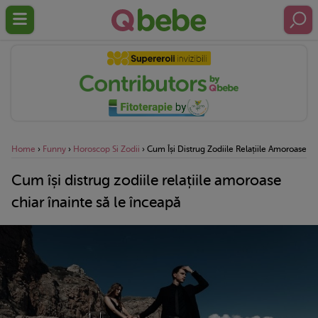
Home
›
Funny
›
Horoscop Si Zodii
›
Cum Își Distrug Zodiile Relațiile Amoroase Ch
Cum își distrug zodiile relațiile amoroase
chiar înainte să le înceapă