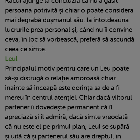
Racul ajunge la concluzia că nu a găsit
persoana potrivită și chiar o poate considera
mai degrabă dușmanul său. Ia întotdeauna
lucrurile prea personal și, când nu îi convine
ceva, în loc să vorbească, preferă să ascundă
ceea ce simte.
Leul
Principalul motiv pentru care un Leu poate
să-și distrugă o relație amoroasă chiar
înainte să înceapă este dorința sa de a fi
mereu în centrul atenției. Chiar dacă viitorul
partener îi dovedește permanent că îl
apreciază și îl admiră, dacă simte vreodată
că nu este el pe primul plan, Leul se supără
și uită că și partenerul său are dreptul, în