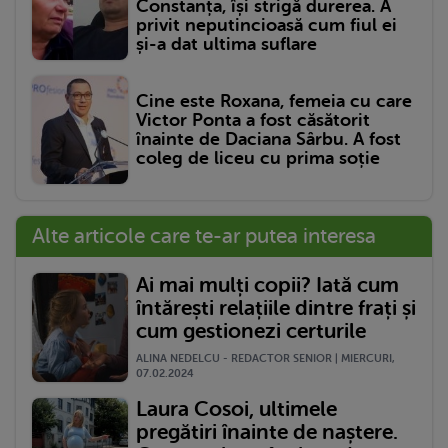
Constanța, își strigă durerea. A
privit neputincioasă cum fiul ei
și-a dat ultima suflare
Cine este Roxana, femeia cu care
Victor Ponta a fost căsătorit
înainte de Daciana Sârbu. A fost
coleg de liceu cu prima soție
Alte articole care te-ar putea interesa
Ai mai mulți copii? Iată cum
întărești relațiile dintre frați și
cum gestionezi certurile
ALINA NEDELCU - REDACTOR SENIOR | MIERCURI,
07.02.2024
Laura Cosoi, ultimele
pregătiri înainte de naștere.