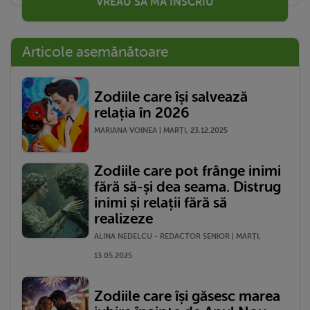
VREAU SĂ MĂ ÎNSCRIU
Articole asemănătoare
Zodiile care își salvează
relația în 2026
MARIANA VOINEA | MARŢI, 23.12.2025
Zodiile care pot frânge inimi
fără să-și dea seama. Distrug
inimi și relații fără să
realizeze
ALINA NEDELCU - REDACTOR SENIOR | MARŢI,
13.05.2025
Zodiile care își găsesc marea