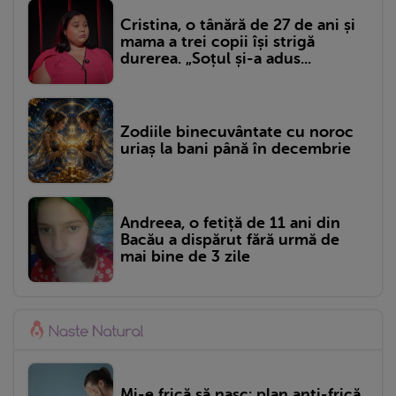
Cristina, o tânără de 27 de ani și
mama a trei copii își strigă
durerea. „Soțul și-a adus...
Zodiile binecuvântate cu noroc
uriaș la bani până în decembrie
Andreea, o fetiță de 11 ani din
Bacău a dispărut fără urmă de
mai bine de 3 zile
Mi-e frică să nasc: plan anti-frică