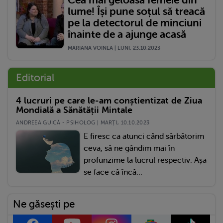
lume! Își pune soțul să treacă
pe la detectorul de minciuni
înainte de a ajunge acasă
MARIANA VOINEA | LUNI, 23.10.2023
Editorial
4 lucruri pe care le-am conștientizat de Ziua
Mondială a Sănătății Mintale
ANDREEA GUICĂ - PSIHOLOG | MARŢI, 10.10.2023
E firesc ca atunci când sărbătorim
ceva, să ne gândim mai în
profunzime la lucrul respectiv. Așa
se face că încă...
Ne găsești pe