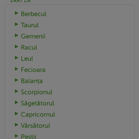
SARI LA
Berbecul
Taurul
Gemenii
Racul
Leul
Fecioara
Balanța
Scorpionul
Săgetătorul
Capricornul
Vărsătorul
Peștii