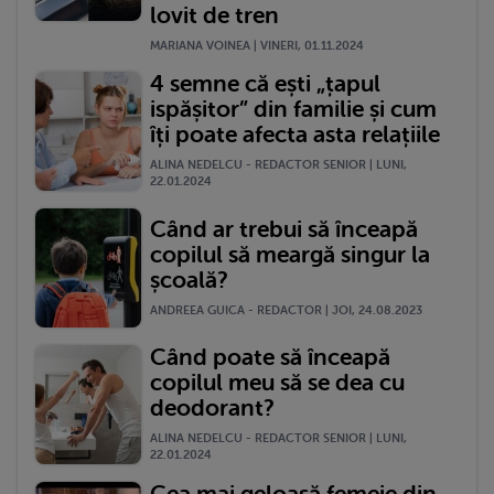
lovit de tren
MARIANA VOINEA | VINERI, 01.11.2024
4 semne că ești „țapul
ispășitor” din familie și cum
îți poate afecta asta relațiile
ALINA NEDELCU - REDACTOR SENIOR | LUNI,
22.01.2024
Când ar trebui să înceapă
copilul să meargă singur la
școală?
ANDREEA GUICA - REDACTOR | JOI, 24.08.2023
Când poate să înceapă
copilul meu să se dea cu
deodorant?
ALINA NEDELCU - REDACTOR SENIOR | LUNI,
22.01.2024
Cea mai geloasă femeie din