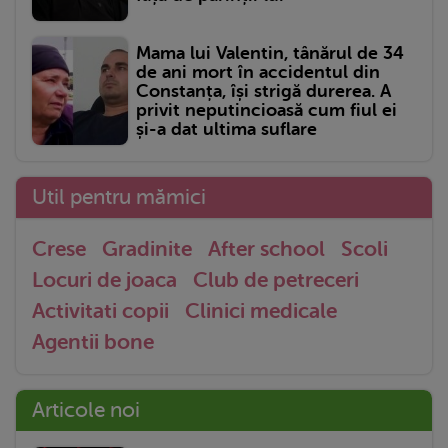
Mama lui Valentin, tânărul de 34
de ani mort în accidentul din
Constanța, își strigă durerea. A
privit neputincioasă cum fiul ei
și-a dat ultima suflare
Util pentru mămici
Crese
Gradinite
After school
Scoli
Locuri de joaca
Club de petreceri
Activitati copii
Clinici medicale
Agentii bone
Articole noi