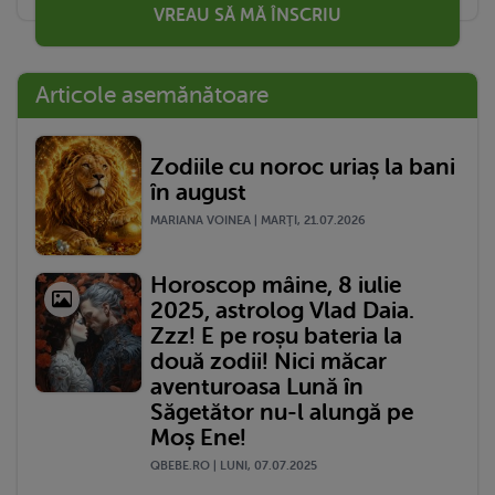
VREAU SĂ MĂ ÎNSCRIU
Articole asemănătoare
Zodiile cu noroc uriaș la bani
în august
MARIANA VOINEA | MARŢI, 21.07.2026
Horoscop mâine, 8 iulie
2025, astrolog Vlad Daia.
Zzz! E pe roșu bateria la
două zodii! Nici măcar
aventuroasa Lună în
Săgetător nu-l alungă pe
Moș Ene!
QBEBE.RO | LUNI, 07.07.2025