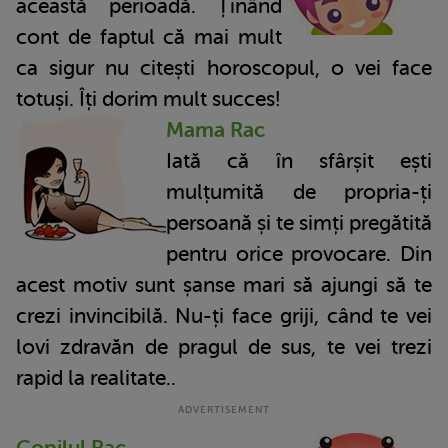
această perioadă. Ținând
cont de faptul că mai mult
ca sigur nu citești horoscopul, o vei face
totuși. Îți dorim mult succes!
Mama Rac
Iată că în sfârșit ești
mulțumită de propria-ți
persoană și te simți pregătită
pentru orice provocare. Din
acest motiv sunt șanse mari să ajungi să te
crezi invincibilă. Nu-ți face griji, când te vei
lovi zdravăn de pragul de sus, te vei trezi
rapid la realitate..
Copilul Rac