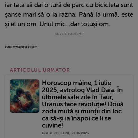
iar tata să dai o tură de parc cu bicicleta sunt
șanse mari să o ia razna. Până la urmă, este
și el un om. Unul mic...dar totuși om.
Surse: myhoroscope.com
ARTICOLUL URMATOR
Horoscop mâine, 1 iulie
2025, astrolog Vlad Daia. În
ultimele sale zile în Taur,
Uranus face revoluție! Două
zodii mută și munții din loc
ca să-și ia înapoi ce li se
cuvine!
QBEBE.RO | LUNI, 30.06.2025