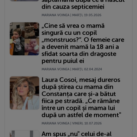
din cauza septicemiei
MARIANA VOINEA | MARŢI, 19.05.2026
„Cine să vrea o mamă
singură cu un copil
„monstruos?”. O femeie care
a devenit mamă la 18 ani a
sfidat soarta din dragoste
pentru puiul ei
MARIANA VOINEA | MARŢI, 02.04.2024
Laura Cosoi, mesaj dureros
după știrea cu mama din
Constanța care și-a bătut
fiica pe stradă. „Ce rămâne
între un copil și mama lui
după un astfel de moment"
MARIANA VOINEA | VINERI, 10.07.2026
Am spus „nu" celui de-al