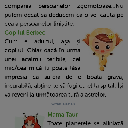
compania persoanelor zgomotoase...Nu
putem decât să deducem că o vei căuta pe
cea a persoanelor liniștite.
Copilul Berbec
Cum e adultul, așa și
copilul. Chiar dacă în urma
unei acalmii teribile, cel
mic/cea mică îți poate lăsa
impresia că suferă de o boală gravă,
incurabilă, abține-te să fugi cu el la spital. Își
va reveni la următoarea tură a astrelor.
Mama Taur
Toate planetele se aliniază