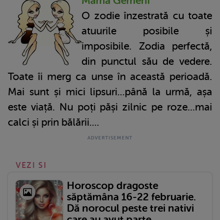
Mama Gemeni
O zodie înzestrată cu toate
atuurile posibile și
imposibile. Zodia perfectă,
din punctul său de vedere.
Toate îi merg ca unse în această perioadă.
Mai sunt și mici lipsuri...până la urmă, așa
este viață. Nu poți păși zilnic pe roze...mai
calci și prin bălării....
VEZI SI
Horoscop dragoste
săptămâna 16-22 februarie.
Dă norocul peste trei nativi
care au avut parte...