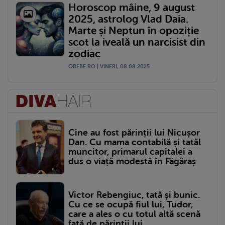
Horoscop mâine, 9 august
2025, astrolog Vlad Daia.
Marte și Neptun în opoziție
scot la iveală un narcisist din
zodiac
QBEBE.RO | VINERI, 08.08.2025
Cine au fost părinții lui Nicușor
Dan. Cu mama contabilă și tatăl
muncitor, primarul capitalei a
dus o viață modestă în Făgăraș
Victor Rebengiuc, tată și bunic.
Cu ce se ocupă fiul lui, Tudor,
care a ales o cu totul altă scenă
față de părinții lui