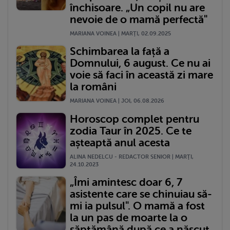
închisoare. „Un copil nu are
nevoie de o mamă perfectă"
MARIANA VOINEA | MARŢI, 02.09.2025
Schimbarea la față a
Domnului, 6 august. Ce nu ai
voie să faci în această zi mare
la români
MARIANA VOINEA | JOI, 06.08.2026
Horoscop complet pentru
zodia Taur în 2025. Ce te
așteaptă anul acesta
ALINA NEDELCU - REDACTOR SENIOR | MARŢI,
24.10.2023
„Îmi amintesc doar 6, 7
asistente care se chinuiau să-
mi ia pulsul". O mamă a fost
la un pas de moarte la o
săptămână după ce a născut