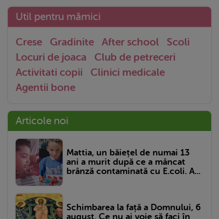
Util pentru mămici
Crese
Gradinite
After school
Scoli
Locuri de joaca
Club de petreceri
Activitati copii
Clinici medicale
Agentii bone
Articole noi
Mattia, un băiețel de numai 13
ani a murit după ce a mâncat
brânză contaminată cu E.coli. A...
Schimbarea la față a Domnului, 6
august. Ce nu ai voie să faci în