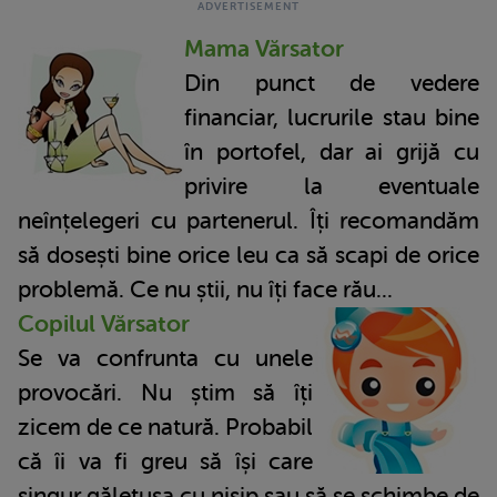
Mama Vărsator
Din punct de vedere
financiar, lucrurile stau bine
în portofel, dar ai grijă cu
privire la eventuale
neînțelegeri cu partenerul. Îți recomandăm
să dosești bine orice leu ca să scapi de orice
problemă. Ce nu știi, nu îți face rău...
Copilul Vărsator
Se va confrunta cu unele
provocări. Nu știm să îți
zicem de ce natură. Probabil
că îi va fi greu să își care
singur găletușa cu nisip sau să se schimbe de