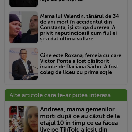
Mama lui Valentin, tânărul de 34
de ani mort în accidentul din
Constanța, își strigă durerea. A
privit neputincioasă cum fiul ei
și-a dat ultima suflare
Cine este Roxana, femeia cu care
Victor Ponta a fost căsătorit
înainte de Daciana Sârbu. A fost
coleg de liceu cu prima soție
Alte articole care te-ar putea interesa
Andreea, mama gemenilor
morți după ce au căzut de la
etajul 10 în timp ce ea făcea
live pe TikTok, a ieșit din