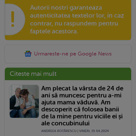
Autorii nostri garanteaza
!
autenticitatea textelor lor, in caz
contrar, nu raspundem pentru
faptele acestora.
Urmareste-ne pe Google News
Citeste mai mult
Am plecat la vârsta de 24 de
ani să muncesc pentru a-mi
ajuta mama văduvă. Am
descoperit că folosea banii
de la mine pentru viciile ei și
ale concubinului
ANDREEA ROTĂRESCU | VINERI, 19.04.2024