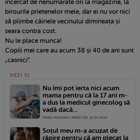
încercat de nenumărate ori la magazine, la
birourile prietenelor mele, dar ei nu vor nici
să plimbe câinele vecinului dimineața și
seara contra cost.
Nu le place munca!
Copiii mei care au acum 38 și 40 de ani sunt
„casnici”.
VEZI SI
Nu îmi pot ierta nici acum
mama pentru că la 17 ani m-
a dus la medicul ginecolog să
vadă dacă...
MINEA MARIANA | MIERCURI, 10.04.2024
Soțul meu m-a acuzat de
răpire pentru că am plecat la