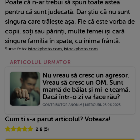
Poate că n-ar trebui să spun toate astea
pentru că sunt judecată. Dar știu că nu sunt
singura care trăiește așa. Fie că este vorba de
copii, soți sau părinți, multe femei își cară
singure familia în spate, cu inima frântă.
Surse foto:
istockphoto.com
,
istockphoto.com
ARTICOLUL URMATOR
Nu vreau să cresc un agresor.
Vreau să cresc un OM. Sunt
mamă de băiat și mi-e teamă.
Dacă într-o zi va face rău?
CONTRIBUTOR ANONIM | MIERCURI, 25.06.2025
Cum ti s-a parut articolul? Voteaza!
2.8
(
5
)