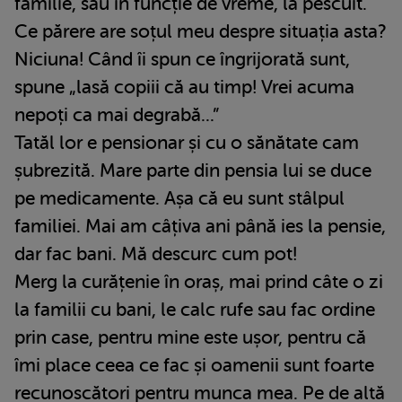
familie, sau în funcție de vreme, la pescuit.
Ce părere are soțul meu despre situația asta?
Niciuna! Când îi spun ce îngrijorată sunt,
spune „lasă copiii că au timp! Vrei acuma
nepoți ca mai degrabă...”
Tatăl lor e pensionar și cu o sănătate cam
șubrezită. Mare parte din pensia lui se duce
pe medicamente. Așa că eu sunt stâlpul
familiei. Mai am câțiva ani până ies la pensie,
dar fac bani. Mă descurc cum pot!
Merg la curățenie în oraș, mai prind câte o zi
la familii cu bani, le calc rufe sau fac ordine
prin case, pentru mine este ușor, pentru că
îmi place ceea ce fac și oamenii sunt foarte
recunoscători pentru munca mea. Pe de altă