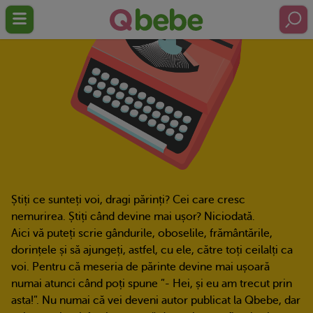
Știți ce sunteți voi, dragi părinți? Cei care cresc
nemurirea. Știți când devine mai ușor? Niciodată.
Aici vă puteți scrie gândurile, oboselile, frământările,
dorințele și să ajungeți, astfel, cu ele, către toți ceilalți ca
voi. Pentru că meseria de părinte devine mai ușoară
numai atunci când poți spune ”- Hei, și eu am trecut prin
asta!”. Nu numai că vei deveni autor publicat la Qbebe, dar