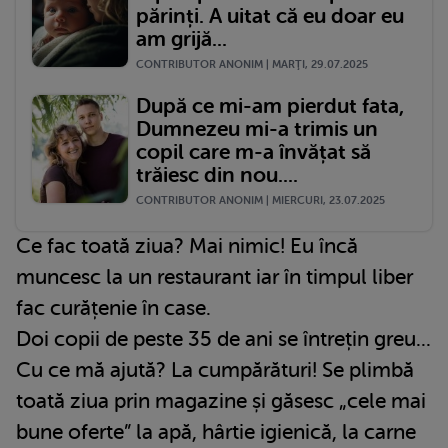
părinți. A uitat că eu doar eu
am grijă...
CONTRIBUTOR ANONIM | MARŢI, 29.07.2025
După ce mi-am pierdut fata,
Dumnezeu mi-a trimis un
copil care m-a învățat să
trăiesc din nou....
CONTRIBUTOR ANONIM | MIERCURI, 23.07.2025
Ce fac toată ziua? Mai nimic! Eu încă
muncesc la un restaurant iar în timpul liber
fac curățenie în case.
Doi copii de peste 35 de ani se întrețin greu...
Cu ce mă ajută? La cumpărături! Se plimbă
toată ziua prin magazine și găsesc „cele mai
bune oferte” la apă, hârtie igienică, la carne