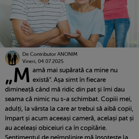
De
Contributor ANONIM
Vineri, 04.07.2025
„M
amă mai supărată ca mine nu
există”. Așa simt în fiecare
dimineață când mă ridic din pat și îmi dau
seama că nimic nu s-a schimbat. Copiii mei,
adulți, la vârsta la care ar trebui să aibă copii,
împart și acum aceeași cameră, același pat și
au aceleași obiceiuri ca în copilărie.
Sentimentul de neîmplinire mă însoțește la