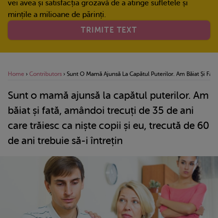
vei avea și satisfacția grozavă de a atinge sufletele și
mințile a milioane de părinți.
TRIMITE TEXT
Home
›
Contributors
›
Sunt O Mamă Ajunsă La Capătul Puterilor. Am Băiat Și Fată,
Sunt o mamă ajunsă la capătul puterilor. Am
băiat și fată, amândoi trecuți de 35 de ani
care trăiesc ca niște copii și eu, trecută de 60
de ani trebuie să-i întrețin