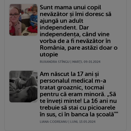
Sunt mama unui copil
nevăzător și îmi doresc să
ajungă un adult
independent. Dar
independența, când vine
vorba de a fi nevăzător în
România, pare astăzi doar o
utopie
RUXANDRA STÎNGU | MARŢI, 09.01.2024
Am născut la 17 ani și
personalul medical m-a
tratat groaznic, tocmai
pentru că eram minoră. „Să
te înveți minte! La 16 ani nu
trebuie să stai cu picioarele
în sus, ci în banca la școală""
LIANA CODREANU | LUNI, 13.05.2024