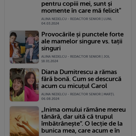
pentru copiii mei, sunt și
momente în care mă felicit"
ALINA NEDELCU - REDACTOR SENIOR | LUNI,
04.03.2024
Provocările și punctele forte
ale mamelor singure vs. tații
singuri
ALINA NEDELCU - REDACTOR SENIOR | JOI,
18.01.2024
Diana Dumitrescu a rămas
fără bonă. Cum se descurcă
acum cu micuțul Carol
ALINA NEDELCU - REDACTOR SENIOR | MARŢI,
06.08.2024
„Inima omului rămâne mereu
tânără, dar uită că trupul
îmbătrânește”. O lecție de la
bunica mea, care acum e în