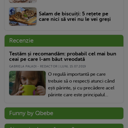
Salam de biscuiți: 5 rețete pe
care nici să vrei nu le vei greși
Recenzie
Testăm și recomandăm: probabil cel mai bun
ceai pe care l-am băut vreodată
GABRIELA PALADI - REDACTOR | LUNI, 15.07.2019
O regulă importantă pe care
trebuie să o respecți atunci când
ești părinte, și cu precădere acel
părinte care este principalul...
Funny by Qbebe