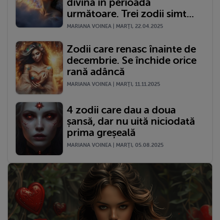
divină în perioada
următoare. Trei zodii simt...
MARIANA VOINEA | MARŢI, 22.04.2025
Zodii care renasc înainte de
decembrie. Se închide orice
rană adâncă
MARIANA VOINEA | MARŢI, 11.11.2025
4 zodii care dau a doua
șansă, dar nu uită niciodată
prima greșeală
MARIANA VOINEA | MARŢI, 05.08.2025