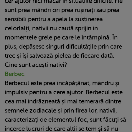
cer ajutor nici măcar în situațiile dificile. Fie
sunt prea mândri ori prea rușinați sau prea
sensibili pentru a apela la susținerea
celorlalți, nativii nu caută sprijin în
momentele grele pe care le întâmpină. În
plus, depășesc singuri dificultățile prin care
trec și își salvează pielea de fiecare dată.
Cine sunt acești nativi?
Berbec
Berbecul este prea încăpățânat, mândru și
impulsiv pentru a cere ajutor. Berbecul este
cea mai îndrăzneață și mai temerară dintre
semnele zodiacale și prin firea lor, nativii,
caracterizați de elementul foc, sunt făcuți să
încerce lucruri de care alții se tem și să nu