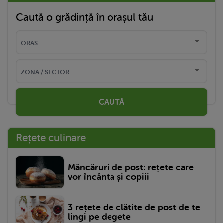
Caută o grădință în orașul tău
CAUTĂ
Rețete culinare
Mâncăruri de post: rețete care
vor încânta și copiii
3 rețete de clătite de post de te
lingi pe degete