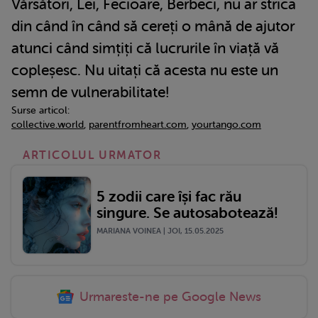
Vărsători, Lei, Fecioare, Berbeci, nu ar strica
din când în când să cereți o mână de ajutor
atunci când simțiți că lucrurile în viață vă
copleșesc. Nu uitați că acesta nu este un
semn de vulnerabilitate!
Surse articol:
collective.world
,
parentfromheart.com
,
yourtango.com
ARTICOLUL URMATOR
5 zodii care își fac rău
singure. Se autosabotează!
MARIANA VOINEA | JOI, 15.05.2025
Urmareste-ne pe Google News