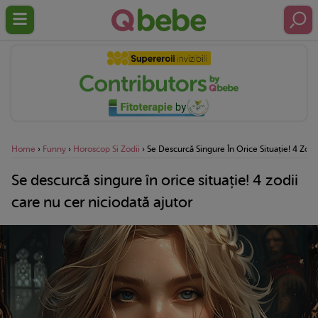
Home
›
Funny
›
Horoscop Si Zodii
›
Se Descurcă Singure În Orice Situație! 4 Zodi
Se descurcă singure în orice situație! 4 zodii
care nu cer niciodată ajutor