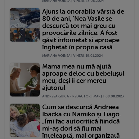
MARIANA VOINEA | VINERI, 28.06.2024
Ajuns la onorabila vârstă de
80 de ani, 'Nea Vasile se
descurcă tot mai greu cu
provocările zilnice. A fost
găsit înfometat și aproape
înghețat în propria casă
MARIANA VOINEA | VINERI, 19.01.2024
Mama mea nu mă ajută
aproape deloc cu bebelușul
meu, deși îi cer mereu
ajutorul
ANDREEA GUICA - REDACTOR | MARŢI, 08.08.2023
Cum se descurcă Andreea
Ibacka cu Namiko și Tiago.
„Îmi fac autocritică fiindcă
mi-aș dori să fiu mai
înțeleaptă, mai organizată