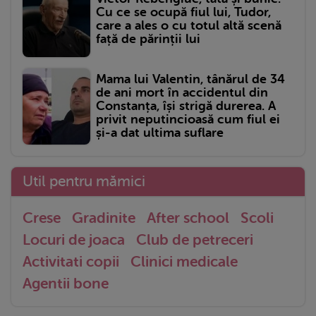
Cu ce se ocupă fiul lui, Tudor,
care a ales o cu totul altă scenă
față de părinții lui
Mama lui Valentin, tânărul de 34
de ani mort în accidentul din
Constanța, își strigă durerea. A
privit neputincioasă cum fiul ei
și-a dat ultima suflare
Util pentru mămici
Crese
Gradinite
After school
Scoli
Locuri de joaca
Club de petreceri
Activitati copii
Clinici medicale
Agentii bone