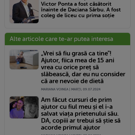
Victor Ponta a fost căsătorit
înainte de Daciana Sârbu. A fost
coleg de liceu cu prima soție
Alte articole care te-ar putea interesa
„Vrei să fiu grasă ca tine"!
Ajutor, fiica mea de 15 ani
vrea cu orice preț să
slăbească, dar eu nu consider
că are nevoie de dietă
MARIANA VOINEA | MARŢI, 09.07.2024
Am făcut cursuri de prim
ajutor cu fiul meu și el i-a
salvat viața prietenului său.
DA, copiii ar trebui să știe să
acorde primul ajutor