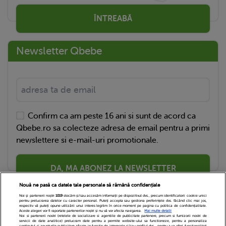
ÎNTREABĂ
Newsletter Qbebe
Confirm ca am peste 16 ani si sunt de acord ca
Qbebe.ro sa colecteze adresa de email pentru a primi
newslettere si e-mail-uri promotionale.
DA, MA ABONEZ LA NEWSLETTER
Nouă ne pasă ca datele tale personale să rămână confidențiale
Noi și partenerii noștri
1019
stocăm și/sau accesăm informații pe dispozitivul dvs., precum identificatorii cookie unici
pentru prelucrarea datelor cu caracter personal. Puteți accepta sau gestiona preferințele dvs. făcând clic mai jos,
respectiv vă puteți opune utilizării unui interes legitim în orice moment pe pagina cu politica de confidențialitate.
Aceste alegeri vor fi raportate partenerilor noștri și nu vă vor afecta navigarea.
Mai multe detalii
Noi si partenerii nostri (retelele de socializare si agentiile de publicitate partenere, precum si furnizorii nostri de
servicii de date analitice) prelucram date pentru a permite website-ului sa functioneze, pentru a personaliza
continutul si anunturile publicitare afisate in functie de interesele si/sau profilul dvs., pentru a va oferi functionalitati