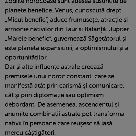
Zodiile norocoase sunt adesea susținute de
planete benefice. Venus, cunoscută drept
„Micul benefic”, aduce frumusețe, atracție și
armonie nativilor din Taur și Balanță. Jupiter,
„Marele benefic”, guvernează Săgetătorul și
este planeta expansiunii, a optimismului și a
oportunităților.
Dar și alte influențe astrale creează
premisele unui noroc constant, care se
manifestă atât prin carismă și comunicare,
cât și prin diplomație sau optimism
debordant. De asemenea, ascendentul și
anumite combinații astrale pot transforma
nativii în persoane care reușesc să iasă
mereu câștigători.