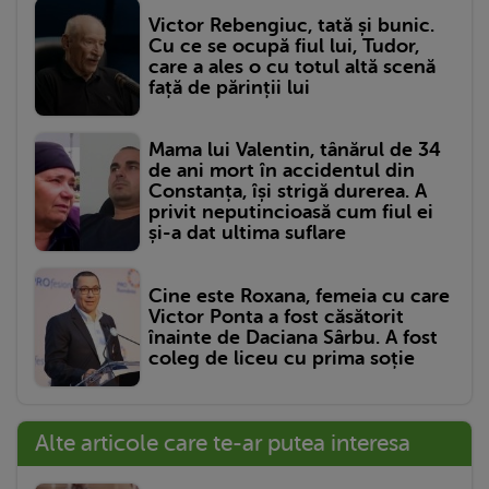
Victor Rebengiuc, tată și bunic.
Cu ce se ocupă fiul lui, Tudor,
care a ales o cu totul altă scenă
față de părinții lui
Mama lui Valentin, tânărul de 34
de ani mort în accidentul din
Constanța, își strigă durerea. A
privit neputincioasă cum fiul ei
și-a dat ultima suflare
Cine este Roxana, femeia cu care
Victor Ponta a fost căsătorit
înainte de Daciana Sârbu. A fost
coleg de liceu cu prima soție
Alte articole care te-ar putea interesa