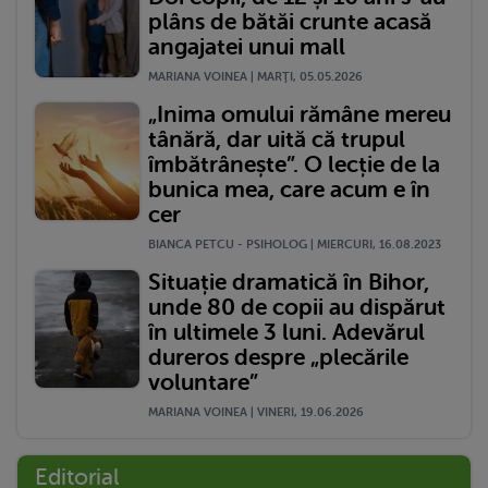
plâns de bătăi crunte acasă
angajatei unui mall
MARIANA VOINEA | MARŢI, 05.05.2026
„Inima omului rămâne mereu
tânără, dar uită că trupul
îmbătrânește”. O lecție de la
bunica mea, care acum e în
cer
BIANCA PETCU - PSIHOLOG | MIERCURI, 16.08.2023
Situație dramatică în Bihor,
unde 80 de copii au dispărut
în ultimele 3 luni. Adevărul
dureros despre „plecările
voluntare”
MARIANA VOINEA | VINERI, 19.06.2026
Editorial