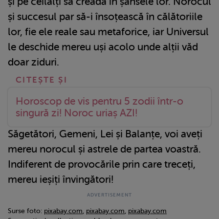
și pe ceilalți să creadă în șansele lor. Norocul
și succesul par să-i însoțească în călătoriile
lor, fie ele reale sau metaforice, iar Universul
le deschide mereu uși acolo unde alții văd
doar ziduri.
Horoscop de vis pentru 5 zodii într-o
singură zi! Noroc uriaș AZI!
Săgetători, Gemeni, Lei și Balanțe, voi aveți
mereu norocul și astrele de partea voastră.
Indiferent de provocările prin care treceți,
mereu ieșiți învingători!
Surse foto:
pixabay.com
,
pixabay.com
,
pixabay.com