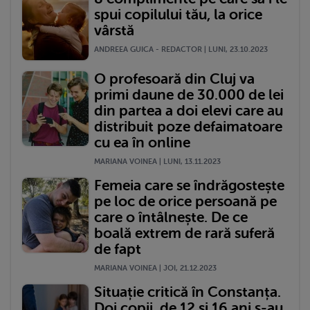
spui copilului tău, la orice
vârstă
ANDREEA GUICA - REDACTOR | LUNI, 23.10.2023
O profesoară din Cluj va
primi daune de 30.000 de lei
din partea a doi elevi care au
distribuit poze defaimatoare
cu ea în online
MARIANA VOINEA | LUNI, 13.11.2023
Femeia care se îndrăgostește
pe loc de orice persoană pe
care o întâlnește. De ce
boală extrem de rară suferă
de fapt
MARIANA VOINEA | JOI, 21.12.2023
Situație critică în Constanța.
Doi copii, de 12 și 16 ani s-au