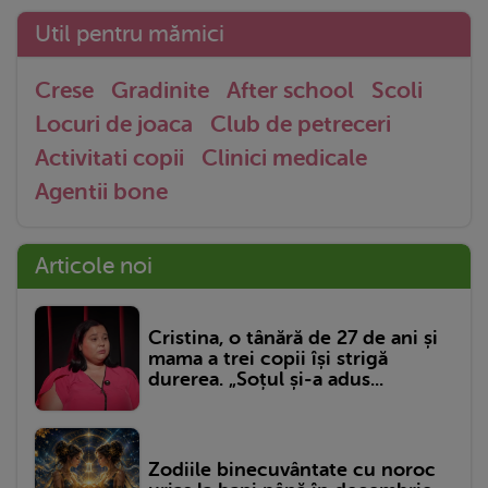
Util pentru mămici
Crese
Gradinite
After school
Scoli
Locuri de joaca
Club de petreceri
Activitati copii
Clinici medicale
Agentii bone
Articole noi
Cristina, o tânără de 27 de ani și
mama a trei copii își strigă
durerea. „Soțul și-a adus...
Zodiile binecuvântate cu noroc