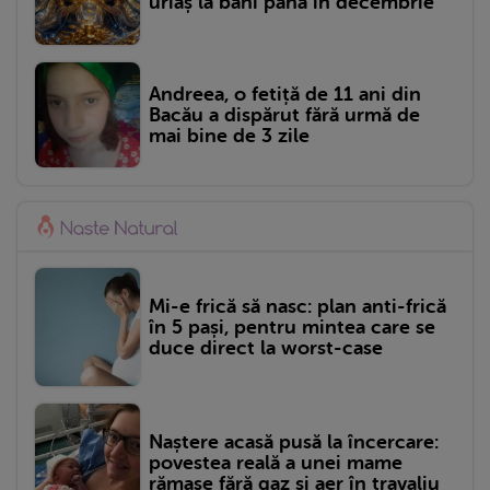
uriaș la bani până în decembrie
Andreea, o fetiță de 11 ani din
Bacău a dispărut fără urmă de
mai bine de 3 zile
Mi-e frică să nasc: plan anti-frică
în 5 pași, pentru mintea care se
duce direct la worst-case
Naștere acasă pusă la încercare:
povestea reală a unei mame
rămase fără gaz și aer în travaliu