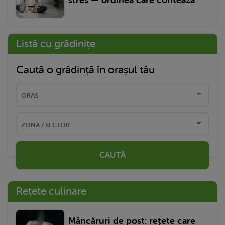
Listă cu grădinițe
Caută o grădință în orașul tău
CAUTĂ
Rețete culinare
Mâncăruri de post: rețete care