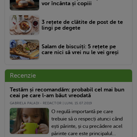
vor încânta și copiii
3 rețete de clătite de post de te
lingi pe degete
Salam de biscuiți: 5 rețete pe
care nici să vrei nu le vei greși
Recenzie
Testăm și recomandăm: probabil cel mai bun
ceai pe care l-am băut vreodată
GABRIELA PALADI - REDACTOR | LUNI, 15.07.2019
O regulă importantă pe care
trebuie să o respecți atunci când
ești părinte, și cu precădere acel
părinte care este principalul...