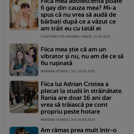
Fiica mea adolescentă poate
fi gay din cauza mea? Mi-a
spus că nu vrea să audă de
bărbați după ce a văzut ce
am trăit eu cu tatăl ei
CONTRIBUTOR ANONIM | VINERI, 27.06.2025
Fiica mea știe că am un
vibrator și nu, nu am de ce să
fiu rușinată
MARIANA VOINEA | JOI, 14.09.2023
Fiica lui Adrian Cristea a
plecat la studii în străinătate.
Rania are doar 16 ani dar
vrea să trăiască pe cont
propriu peste hotare
MARIANA VOINEA | JOI, 01.08.2024
Am rămas prea mult într-o