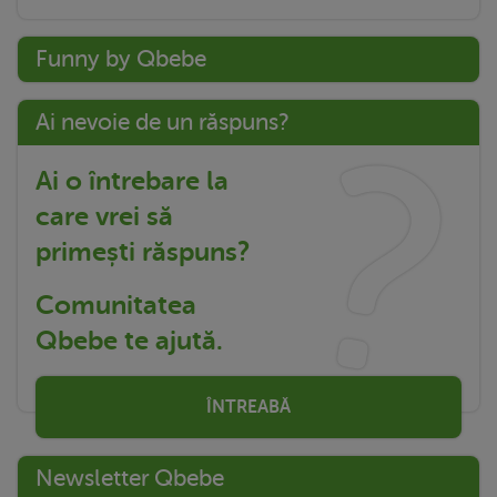
Funny by Qbebe
Ai nevoie de un răspuns?
Ai o întrebare la
care vrei să
primești răspuns?
Comunitatea
Qbebe te ajută.
ÎNTREABĂ
Newsletter Qbebe