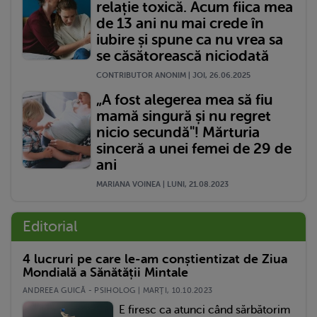
relație toxică. Acum fiica mea
de 13 ani nu mai crede în
iubire și spune ca nu vrea sa
se căsătorească niciodată
CONTRIBUTOR ANONIM | JOI, 26.06.2025
„A fost alegerea mea să fiu
mamă singură și nu regret
nicio secundă"! Mărturia
sinceră a unei femei de 29 de
ani
MARIANA VOINEA | LUNI, 21.08.2023
Editorial
4 lucruri pe care le-am conștientizat de Ziua
Mondială a Sănătății Mintale
ANDREEA GUICĂ - PSIHOLOG | MARŢI, 10.10.2023
E firesc ca atunci când sărbătorim