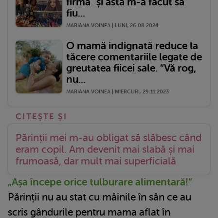
firmă" și asta m-a făcut să
fiu...
MARIANA VOINEA | LUNI, 26.08.2024
O mamă indignată reduce la
tăcere comentariile legate de
greutatea fiicei sale. ”Vă rog,
nu...
MARIANA VOINEA | MIERCURI, 29.11.2023
Părinții mei m-au obligat să slăbesc când
eram copil. Am devenit mai slabă și mai
frumoasă, dar mult mai superficială
„Așa începe orice tulburare alimentară!”
Părinții nu au stat cu mâinile în sân ce au
scris gândurile pentru mama aflat în