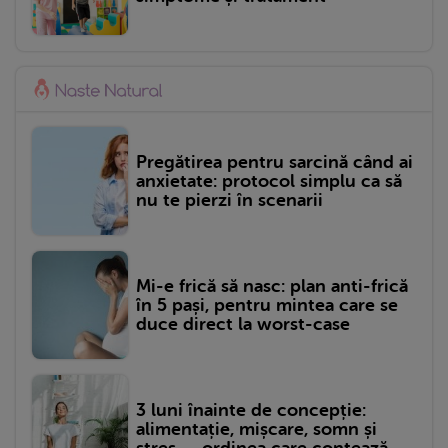
Pregătirea pentru sarcină când ai
anxietate: protocol simplu ca să
nu te pierzi în scenarii
Mi-e frică să nasc: plan anti-frică
în 5 pași, pentru mintea care se
duce direct la worst-case
3 luni înainte de concepție:
alimentație, mișcare, somn și
stres — ordinea care contează