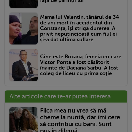
față de părinții lui
Mama lui Valentin, tânărul de 34
de ani mort în accidentul din
Constanța, își strigă durerea. A
privit neputincioasă cum fiul ei
și-a dat ultima suflare
Cine este Roxana, femeia cu care
Victor Ponta a fost căsătorit
înainte de Daciana Sârbu. A fost
coleg de liceu cu prima soție
Alte articole care te-ar putea interesa
Fiica mea nu vrea să mă
cheme la nuntă, dar îmi cere
să contribui cu bani. Sunt
pus în dilemă...