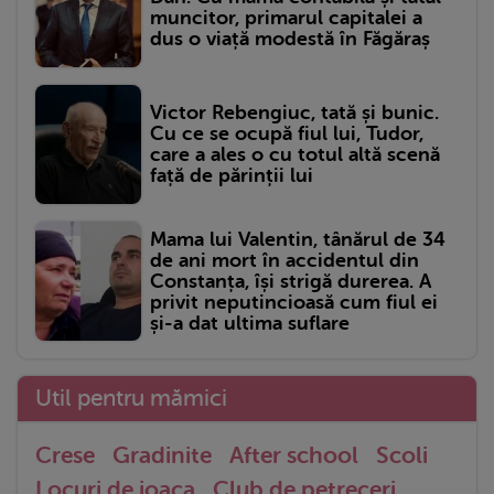
muncitor, primarul capitalei a
dus o viață modestă în Făgăraș
Victor Rebengiuc, tată și bunic.
Cu ce se ocupă fiul lui, Tudor,
care a ales o cu totul altă scenă
față de părinții lui
Mama lui Valentin, tânărul de 34
de ani mort în accidentul din
Constanța, își strigă durerea. A
privit neputincioasă cum fiul ei
și-a dat ultima suflare
Util pentru mămici
Crese
Gradinite
After school
Scoli
Locuri de joaca
Club de petreceri