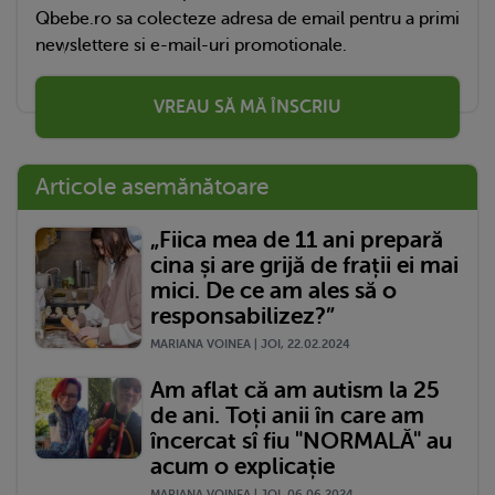
Qbebe.ro sa colecteze adresa de email pentru a primi
newslettere si e-mail-uri promotionale.
VREAU SĂ MĂ ÎNSCRIU
Articole asemănătoare
„Fiica mea de 11 ani prepară
cina și are grijă de frații ei mai
mici. De ce am ales să o
responsabilizez?”
MARIANA VOINEA | JOI, 22.02.2024
Am aflat că am autism la 25
de ani. Toți anii în care am
încercat sî fiu "NORMALĂ" au
acum o explicație
MARIANA VOINEA | JOI, 06.06.2024