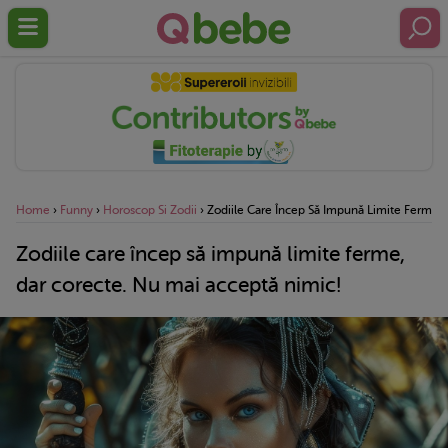
Home
›
Funny
›
Horoscop Si Zodii
›
Zodiile Care Încep Să Impună Limite Ferme, 
Zodiile care încep să impună limite ferme,
dar corecte. Nu mai acceptă nimic!