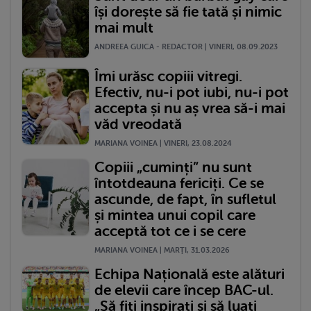
își dorește să fie tată și nimic
mai mult
ANDREEA GUICA - REDACTOR | VINERI, 08.09.2023
Îmi urăsc copiii vitregi.
Efectiv, nu-i pot iubi, nu-i pot
accepta și nu aș vrea să-i mai
văd vreodată
MARIANA VOINEA | VINERI, 23.08.2024
Copiii „cuminți” nu sunt
întotdeauna fericiți. Ce se
ascunde, de fapt, în sufletul
și mintea unui copil care
acceptă tot ce i se cere
MARIANA VOINEA | MARŢI, 31.03.2026
Echipa Națională este alături
de elevii care încep BAC-ul.
„Să fiți inspirați și să luați