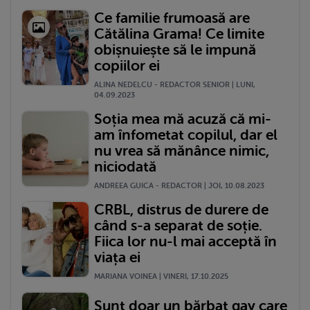
Ce familie frumoasă are
Cătălina Grama! Ce limite
obișnuiește să le impună
copiilor ei
ALINA NEDELCU - REDACTOR SENIOR | LUNI,
04.09.2023
Soția mea mă acuză că mi-
am înfometat copilul, dar el
nu vrea să mănânce nimic,
niciodată
ANDREEA GUICA - REDACTOR | JOI, 10.08.2023
CRBL, distrus de durere de
când s-a separat de soție.
Fiica lor nu-l mai acceptă în
viața ei
MARIANA VOINEA | VINERI, 17.10.2025
Sunt doar un bărbat gay care