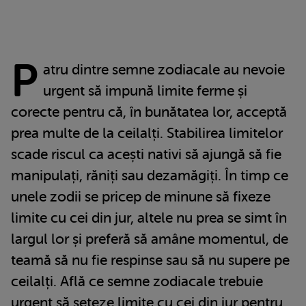
P
atru dintre semne zodiacale au nevoie
urgent să impună limite ferme și
corecte pentru că, în bunătatea lor, acceptă
prea multe de la ceilalți. Stabilirea limitelor
scade riscul ca acești nativi să ajungă să fie
manipulați, răniți sau dezamăgiți. În timp ce
unele zodii se pricep de minune să fixeze
limite cu cei din jur, altele nu prea se simt în
largul lor și preferă să amâne momentul, de
teamă să nu fie respinse sau să nu supere pe
ceilalți. Află ce semne zodiacale trebuie
urgent să seteze limite cu cei din jur pentru