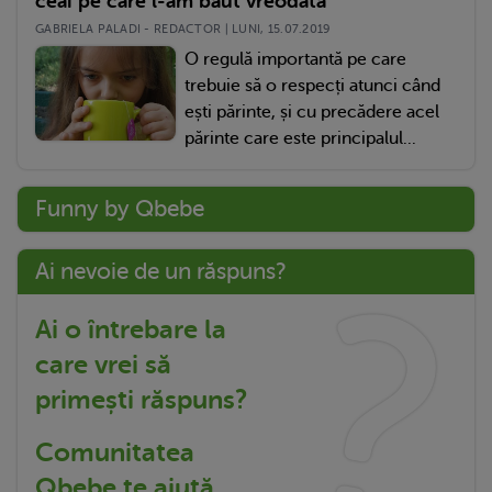
ceai pe care l-am băut vreodată
GABRIELA PALADI - REDACTOR | LUNI, 15.07.2019
O regulă importantă pe care
trebuie să o respecți atunci când
ești părinte, și cu precădere acel
părinte care este principalul...
Funny by Qbebe
Ai nevoie de un răspuns?
Ai o întrebare la
care vrei să
primești răspuns?
Comunitatea
Qbebe te ajută.