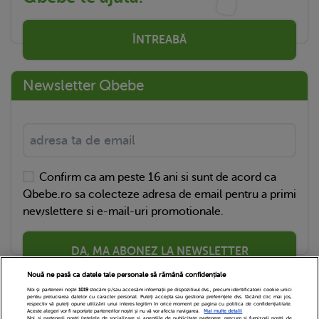
ÎNTREABĂ
Newsletter Qbebe
Confirm ca am peste 16 ani si sunt de acord ca
Qbebe.ro sa colecteze adresa de email pentru a primi
newslettere si e-mail-uri promotionale.
DA, MA ABONEZ LA NEWSLETTER
Nouă ne pasă ca datele tale personale să rămână confidențiale
Noi și partenerii noștri
1019
stocăm și/sau accesăm informații pe dispozitivul dvs., precum identificatorii cookie unici
pentru prelucrarea datelor cu caracter personal. Puteți accepta sau gestiona preferințele dvs. făcând clic mai jos,
respectiv vă puteți opune utilizării unui interes legitim în orice moment pe pagina cu politica de confidențialitate.
Aceste alegeri vor fi raportate partenerilor noștri și nu vă vor afecta navigarea.
Mai multe detalii
Noi si partenerii nostri (retelele de socializare si agentiile de publicitate partenere, precum si furnizorii nostri de