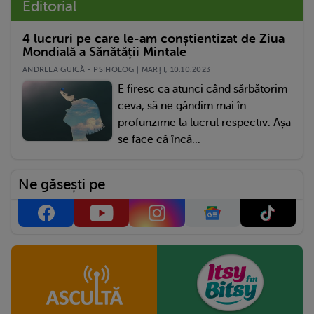
Editorial
4 lucruri pe care le-am conștientizat de Ziua
Mondială a Sănătății Mintale
ANDREEA GUICĂ - PSIHOLOG | MARŢI, 10.10.2023
E firesc ca atunci când sărbătorim
ceva, să ne gândim mai în
profunzime la lucrul respectiv. Așa
se face că încă...
Ne găsești pe