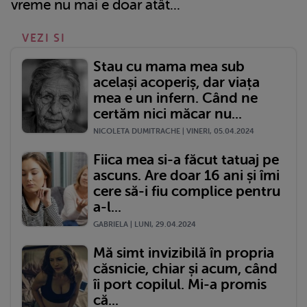
vreme nu mai e doar atât...
VEZI SI
Stau cu mama mea sub
același acoperiș, dar viața
mea e un infern. Când ne
certăm nici măcar nu...
NICOLETA DUMITRACHE | VINERI, 05.04.2024
Fiica mea si-a făcut tatuaj pe
ascuns. Are doar 16 ani și îmi
cere să-i fiu complice pentru
a-l...
GABRIELA | LUNI, 29.04.2024
Mă simt invizibilă în propria
căsnicie, chiar și acum, când
îi port copilul. Mi-a promis
că...