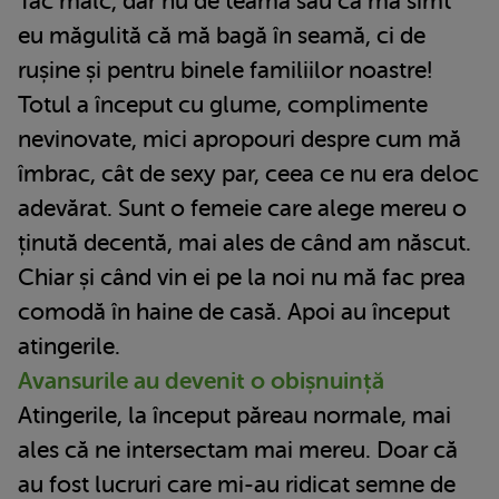
Tac mâlc, dar nu de teamă sau că mă simt
eu măgulită că mă bagă în seamă, ci de
rușine și pentru binele familiilor noastre!
Totul a început cu glume, complimente
nevinovate, mici apropouri despre cum mă
îmbrac, cât de sexy par, ceea ce nu era deloc
adevărat. Sunt o femeie care alege mereu o
ținută decentă, mai ales de când am născut.
Chiar și când vin ei pe la noi nu mă fac prea
comodă în haine de casă. Apoi au început
atingerile.
Avansurile au devenit o obișnuință
Atingerile, la început păreau normale, mai
ales că ne intersectam mai mereu. Doar că
au fost lucruri care mi-au ridicat semne de