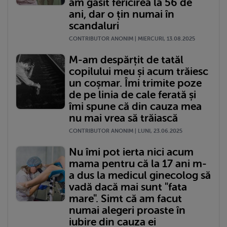
am găsit fericirea la 56 de
ani, dar o țin numai în
scandaluri
CONTRIBUTOR ANONIM | MIERCURI, 13.08.2025
M-am despărțit de tatăl
copilului meu și acum trăiesc
un coșmar. Îmi trimite poze
de pe linia de cale ferată și
îmi spune că din cauza mea
nu mai vrea să trăiască
CONTRIBUTOR ANONIM | LUNI, 23.06.2025
Nu îmi pot ierta nici acum
mama pentru că la 17 ani m-
a dus la medicul ginecolog să
vadă dacă mai sunt "fata
mare". Simt că am facut
numai alegeri proaste în
iubire din cauza ei