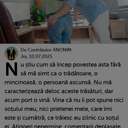
De
Contributor ANONIM
Joi, 10.07.2025
N
u știu cum să încep povestea asta fără
să mă simt ca o trădătoare, o
mincinoasă, o persoană ascunsă. Nu mă
caracterizează deloc aceste trăsături, dar
acum port o vină. Vina că nu îi pot spune nici
soțului meu, nici prietenei mele, care îmi
este și cumătră, ce trăiesc eu zilnic cu soțul
ei. Atingeri nepermise, comentarii deplasate,