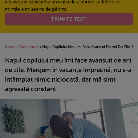
vei avea și satisfacția grozavă de a atinge sufletele și
mințile a milioane de părinți.
TRIMITE TEXT
Home
›
Contributors
›
Nașul Copilului Meu Îmi Face Avansuri De Ani De Zile. M
Nașul copilului meu îmi face avansuri de ani
de zile. Mergem în vacanțe împreună, nu s-a
întâmplat nimic niciodată, dar mă simt
agresată constant