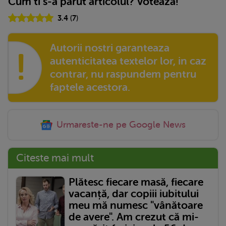
Cum ti s-a parut articolul? Voteaza!
3.4
(
7
)
Autorii nostri garanteaza
!
autenticitatea textelor lor, in caz
contrar, nu raspundem pentru
faptele acestora.
Urmareste-ne pe Google News
Citeste mai mult
Plătesc fiecare masă, fiecare
vacanță, dar copiii iubitului
meu mă numesc "vânătoare
de avere". Am crezut că mi-