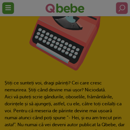
Știți ce sunteți voi, dragi părinți? Cei care cresc
nemurirea. Știți când devine mai ușor? Niciodată.
Aici vă puteți scrie gândurile, oboselile, frământările,
dorințele și să ajungeți, astfel, cu ele, către toți ceilalți ca
voi. Pentru că meseria de părinte devine mai ușoară
numai atunci când poți spune ”- Hei, și eu am trecut prin
asta!”. Nu numai că vei deveni autor publicat la Qbebe, dar