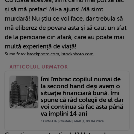
Cu toate acestea, simt că nu mai pot să tac
și să mă prefac! Mi-a ajuns! Mă simt
murdară! Nu știu ce voi face, dar trebuia să
mă eliberez de povara asta și să caut un sfat
de la persoane din afară, care au poate mai
multă experiență de viață!
Surse foto:
istockphoto.com
,
istockphoto.com
ARTICOLUL URMATOR
Îmi îmbrac copilul numai de
la second hand deși avem o
situație financiară bună. Îmi
spune că râd colegii de el dar
voi continua să fac asta până
va împlini 14 ani
CORNELIA ȘORMAN | MARŢI, 09.04.2024