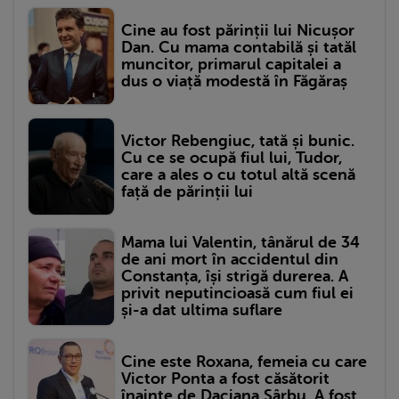
Cine au fost părinții lui Nicușor
Dan. Cu mama contabilă și tatăl
muncitor, primarul capitalei a
dus o viață modestă în Făgăraș
Victor Rebengiuc, tată și bunic.
Cu ce se ocupă fiul lui, Tudor,
care a ales o cu totul altă scenă
față de părinții lui
Mama lui Valentin, tânărul de 34
de ani mort în accidentul din
Constanța, își strigă durerea. A
privit neputincioasă cum fiul ei
și-a dat ultima suflare
Cine este Roxana, femeia cu care
Victor Ponta a fost căsătorit
înainte de Daciana Sârbu. A fost