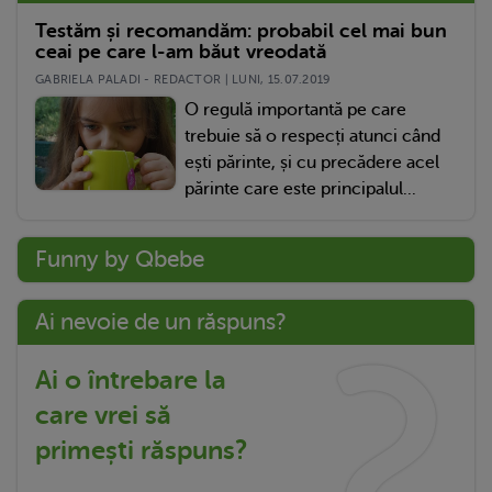
Testăm și recomandăm: probabil cel mai bun
ceai pe care l-am băut vreodată
GABRIELA PALADI - REDACTOR | LUNI, 15.07.2019
O regulă importantă pe care
trebuie să o respecți atunci când
ești părinte, și cu precădere acel
părinte care este principalul...
Funny by Qbebe
Ai nevoie de un răspuns?
Ai o întrebare la
care vrei să
primești răspuns?