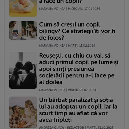
a face un copil?
MARIANA VOINEA | MIERCURI, 17.01.2024
Cum să crești un copil
bilingv? Ce strategii îți vor fi
de folos?
MARIANA VOINEA | MARŢI, 13.02.2024
Reușești, cu chiu cu vai, să
aduci primul copil pe lume și
apoi simți presiunea
societății pentru a-l face pe
al doilea
MARIANA VOINEA | VINERI, 05.07.2024
Un bărbat paralizat și soția
lui au adoptat un copil, iar la
scurt timp au aflat că vor
avea tripleți
ANDREEA GUICA - REDACTOR | MARŢI, 31.10.2023