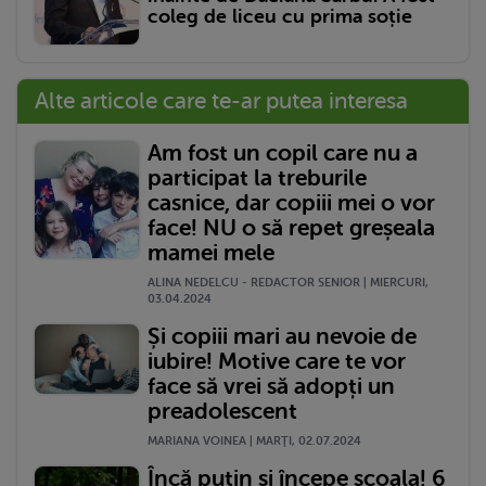
coleg de liceu cu prima soție
Alte articole care te-ar putea interesa
Am fost un copil care nu a
participat la treburile
casnice, dar copiii mei o vor
face! NU o să repet greșeala
mamei mele
ALINA NEDELCU - REDACTOR SENIOR | MIERCURI,
03.04.2024
Și copiii mari au nevoie de
iubire! Motive care te vor
face să vrei să adopți un
preadolescent
MARIANA VOINEA | MARŢI, 02.07.2024
Încă puțin și începe școala! 6