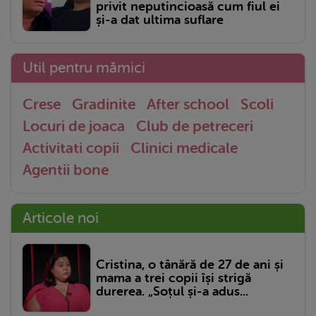
privit neputincioasă cum fiul ei
și-a dat ultima suflare
Util pentru mămici
Crese
Gradinite
After school
Scoli
Locuri de joaca
Club de petreceri
Activitati copii
Clinici medicale
Agentii bone
Articole noi
Cristina, o tânără de 27 de ani și
mama a trei copii își strigă
durerea. „Soțul și-a adus...