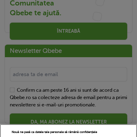
Comunitatea
Qbebe te ajută.
ÎNTREABĂ
Newsletter Qbebe
Confirm ca am peste 16 ani si sunt de acord ca
Qbebe.ro sa colecteze adresa de email pentru a primi
newslettere si e-mail-uri promotionale.
DA, MA ABONEZ LA NEWSLETTER
Nouă ne pasă ca datele tale personale să rămână confidențiale