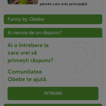
părinte care este principalul...
Funny by Qbebe
Ai nevoie de un răspuns?
Ai o întrebare la
care vrei să
primești răspuns?
Comunitatea
Qbebe te ajută.
ÎNTREABĂ