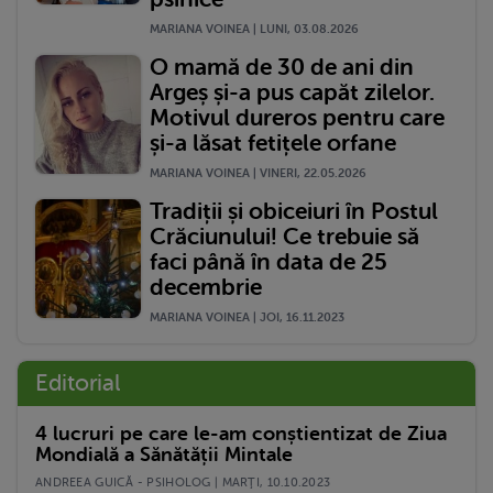
MARIANA VOINEA | LUNI, 03.08.2026
O mamă de 30 de ani din
Argeș și-a pus capăt zilelor.
Motivul dureros pentru care
și-a lăsat fetițele orfane
MARIANA VOINEA | VINERI, 22.05.2026
Tradiții și obiceiuri în Postul
Crăciunului! Ce trebuie să
faci până în data de 25
decembrie
MARIANA VOINEA | JOI, 16.11.2023
Editorial
4 lucruri pe care le-am conștientizat de Ziua
Mondială a Sănătății Mintale
ANDREEA GUICĂ - PSIHOLOG | MARŢI, 10.10.2023