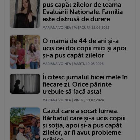
pus capăt zilelor de teama
Evaluării Naționale. Familia
este distrusă de durere
MARIANA VOINEA | MIERCURI, 25.06.2025
O mamă de 44 de ani și-a
ucis cei doi copii mici și apoi
și-a pus capăt zilelor
MARIANA VOINEA | MARŢI, 10.03.2026
Îi citesc jurnalul fiicei mele în
fiecare zi. Orice părinte
trebuie să facă asta!
MARIANA VOINEA | VINERI, 19.07.2024
Cazul care a șocat lumea.
Bărbatul care și-a ucis copiii
și soția, apoi și-a pus capăt
zilelor, ar fi avut probleme
psihice