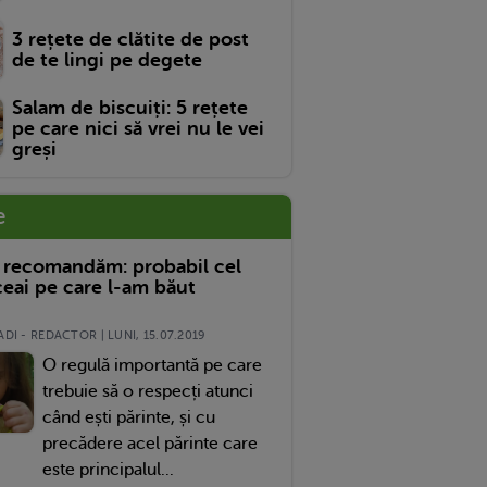
3 rețete de clătite de post
de te lingi pe degete
Salam de biscuiți: 5 rețete
pe care nici să vrei nu le vei
greși
e
 recomandăm: probabil cel
eai pe care l-am băut
DI - REDACTOR | LUNI, 15.07.2019
O regulă importantă pe care
trebuie să o respecți atunci
când ești părinte, și cu
precădere acel părinte care
este principalul...