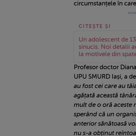
circumstanțele în care
Un adolescent de 13
sinucis. Noi detalii au
la motivele din spate
Profesor doctor Dian
UPU SMURD Iași, a dec
au fost cei care au tăi
agățată această tânăr
mult de o oră aceste 
sperând că un organis
anterior sănătoasă vo
nu s-a obținut reîntoa