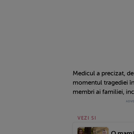
Medicul a precizat, d
momentul tragediei în
membri ai familiei, i
VEZI SI
O mamă 