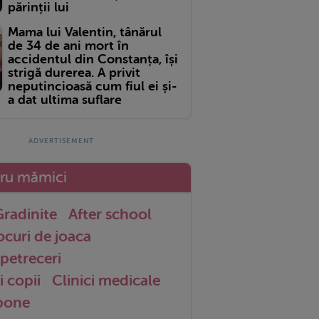
părinții lui
Mama lui Valentin, tânărul
de 34 de ani mort în
accidentul din Constanța, își
strigă durerea. A privit
neputincioasă cum fiul ei și-
a dat ultima suflare
tru mămici
radinite
After school
ocuri de joaca
petreceri
i copii
Clinici medicale
 bone