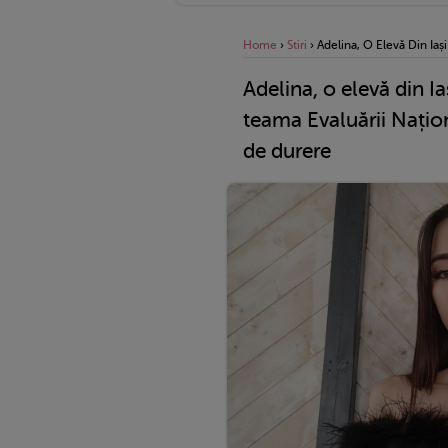
Home
›
Stiri
›
Adelina, O Elevă Din Iaș
Adelina, o elevă din Ia
teama Evaluării Națion
de durere