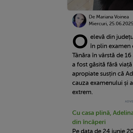
De
Mariana Voinea
Miercuri, 25.06.202
O
elevă din județul
în plin examen 
Tânăra în vârstă de 1
a fost găsită fără viaț
apropiate susțin că Ade
cauza examenului și ar
extrem.
Cu casa plină, Adelin
din încăperi
Pe data de 24 iunie 20