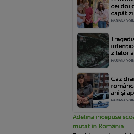
cei doi 
capăt zi
MARIANA VOINE
Tragedia
intențio
zilelor a
MARIANA VOINE
Caz dram
româncă 
ani și ap
MARIANA VOINE
Adelina începuse școa
mutat în România