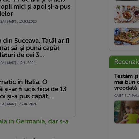
copii mici și apoi și-a pus
lelor
A | MARŢI, 10.03.2026
 din Suceava. Tatăl ar fi
nat să-și pună capăt
lături de cei 3...
Recenzi
A | MARŢI, 12.11.2024
Testăm și
atic în Italia. O
mai bun c
vreodată
și-ar fi ucis fiica de 13
oi și-a pus capăt...
GABRIELA PALA
A | MARŢI, 23.06.2026
la în Germania, dar s-a