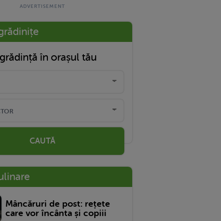
grădinițe
grădință în orașul tău
CAUTĂ
ulinare
Mâncăruri de post: rețete
care vor încânta și copiii