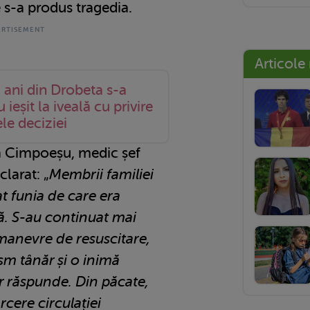
 s-a produs tragedia.
Articole
 ani din Drobeta s-a
 ieșit la iveală cu privire
le deciziei
a Cimpoeșu, medic șef
larat: „
Membrii familiei
at funia de care era
ă. S-au continuat mai
manevre de resuscitare,
m tânăr și o inimă
r răspunde. Din păcate,
rcere circulației