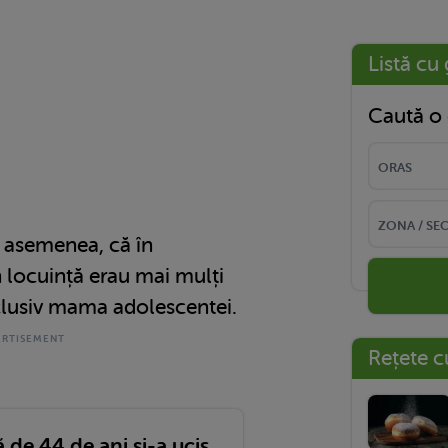
Listă cu 
Caută o 
e asemenea, că în
 locuință erau mai mulți
nclusiv mama adolescentei.
Rețete c
de 44 de ani și-a ucis