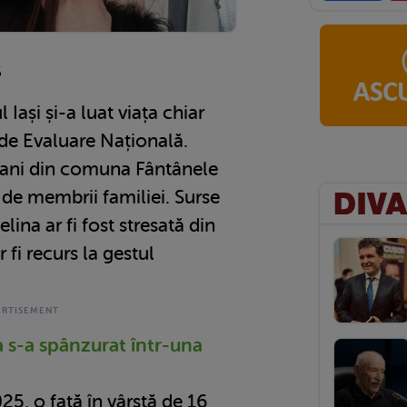
5
 Iași și-a luat viața chiar
de Evaluare Națională.
6 ani din comuna Fântânele
ă de membrii familiei. Surse
lina ar fi fost stresată din
 fi recurs la gestul
a s-a spânzurat într-una
25, o fată în vârstă de 16