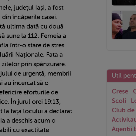
le, județul Iași, a fost
a din încăperile casei.
ută ultima dată cu două
să sune la 112. Femeia a
afla într-o stare de stres
uării Naționale. Fata a
 zilelor prin spânzurare.
ajului de urgență, membrii
Util pen
și au încercat să o
Crese
G
efericire eforturile de
Scoli
L
ce. În jurul orei 19:13,
Club de 
 la fața locului a declarat
Activitat
ția a deschis acum o
Agentii
abili cu exactitate