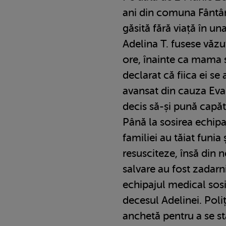
ani din comuna Fântâne
găsită fără viață în un
Adelina T. fusese văz
ore, înainte ca mama 
declarat că fiica ei se 
avansat din cauza Eval
decis să-și pună capăt
Până la sosirea echip
familiei au tăiat funia 
resusciteze, însă din n
salvare au fost zadarni
echipajul medical sosit
decesul Adelinei. Poli
anchetă pentru a se st