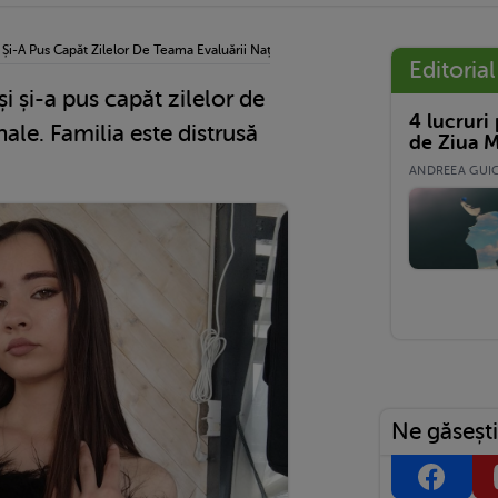
i Și-A Pus Capăt Zilelor De Teama Evaluării Naționale. Familia Este Distrusă De Durer
Editorial
și și-a pus capăt zilelor de
4 lucruri
ale. Familia este distrusă
de Ziua M
ANDREEA GUICĂ
Ne găsești